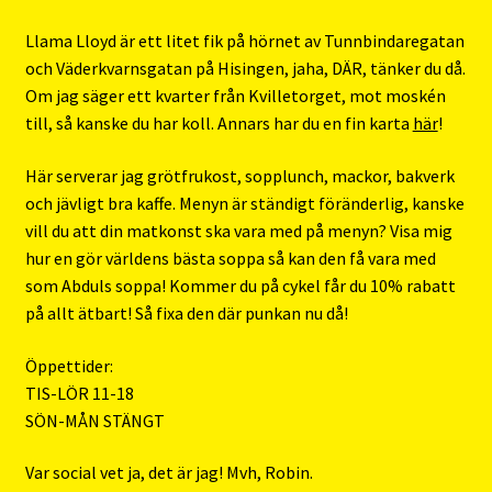
Llama Lloyd är ett litet fik på hörnet av Tunnbindaregatan
och Väderkvarnsgatan på Hisingen, jaha, DÄR, tänker du då.
Om jag säger ett kvarter från Kvilletorget, mot moskén
till, så kanske du har koll. Annars har du en fin karta
här
!
Här serverar jag grötfrukost, sopplunch, mackor, bakverk
och jävligt bra kaffe. Menyn är ständigt föränderlig, kanske
vill du att din matkonst ska vara med på menyn? Visa mig
hur en gör världens bästa soppa så kan den få vara med
som Abduls soppa! Kommer du på cykel får du 10% rabatt
på allt ätbart! Så fixa den där punkan nu då!
Öppettider:
TIS-LÖR 11-18
SÖN-MÅN STÄNGT
Var social vet ja, det är jag! Mvh, Robin.