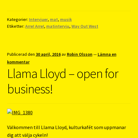
Kategorier:
Intervjuer
,
mat
,
musik
Etiketter:
Arre! Arre!
,
matintervju
,
Way Out West
Publicerad den
30 april, 2016
av
Robin Olsson
—
Lämna en
kommentar
Llama Lloyd – open for
business!
Välkommen till Llama Lloyd, kulturkafét som uppmanar
dig att välja cykeln!