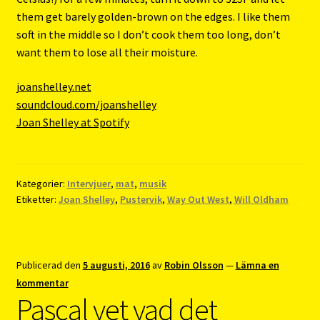
them get barely golden-brown on the edges. I like them
soft in the middle so I don’t cook them too long, don’t
want them to lose all their moisture.
joanshelley.net
soundcloud.com/joanshelley
Joan Shelley at Spotify
Kategorier:
Intervjuer
,
mat
,
musik
Etiketter:
Joan Shelley
,
Pustervik
,
Way Out West
,
Will Oldham
Publicerad den
5 augusti, 2016
av
Robin Olsson
—
Lämna en
kommentar
Pascal vet vad det