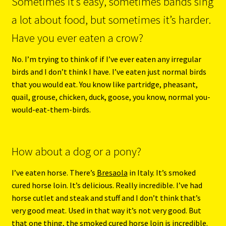
Sometimes it’s easy, sometimes bands sing
a lot about food, but sometimes it’s harder.
Have you ever eaten a crow?
No. I’m trying to think of if I’ve ever eaten any irregular
birds and I don’t think I have. I’ve eaten just normal birds
that you would eat. You know like partridge, pheasant,
quail, grouse, chicken, duck, goose, you know, normal you-
would-eat-them-birds.
How about a dog or a pony?
I’ve eaten horse. There’s
Bresaola
in Italy. It’s smoked
cured horse loin. It’s delicious. Really incredible. I’ve had
horse cutlet and steak and stuff and I don’t think that’s
very good meat. Used in that way it’s not very good. But
that one thing, the smoked cured horse loin is incredible.