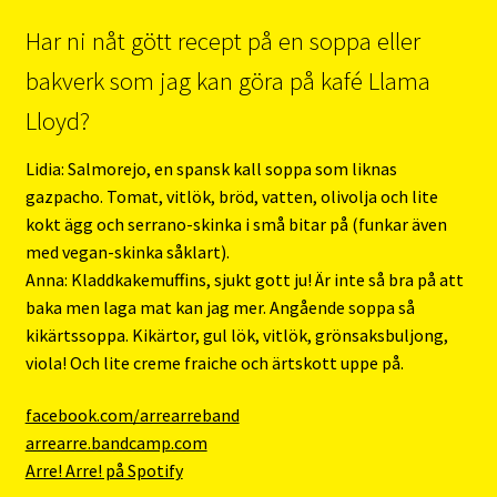
Har ni nåt gött recept på en soppa eller
bakverk som jag kan göra på kafé Llama
Lloyd?
Lidia: Salmorejo, en spansk kall soppa som liknas
gazpacho. Tomat, vitlök, bröd, vatten, olivolja och lite
kokt ägg och serrano-skinka i små bitar på (funkar även
med vegan-skinka såklart).
Anna: Kladdkakemuffins, sjukt gott ju! Är inte så bra på att
baka men laga mat kan jag mer. Angående soppa så
kikärtssoppa. Kikärtor, gul lök, vitlök, grönsaksbuljong,
viola! Och lite creme fraiche och ärtskott uppe på.
facebook.com/arrearreband
arrearre.bandcamp.com
Arre! Arre! på Spotify