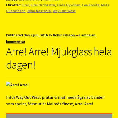
Etiketter:
Fire!
,
Fire! Orchestra
,
Frida Hyvönen
,
Lee Konitz
,
Mats
Gustafsson
,
Nina Nastasia
,
Way Out West
Publicerad den
7 juli, 2016
av
Robin Olsson
—
Lämna en
kommentar
Arre! Arre! Mjukglass hela
dagen!
Inför
Way Out West
pratar vi mat med några av banden
som spelar, först ut är Malmös finest, Arre! Arre!