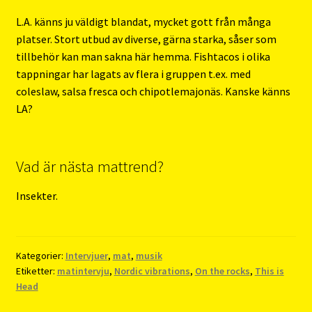
L.A. känns ju väldigt blandat, mycket gott från många
platser. Stort utbud av diverse, gärna starka, såser som
tillbehör kan man sakna här hemma. Fishtacos i olika
tappningar har lagats av flera i gruppen t.ex. med
coleslaw, salsa fresca och chipotlemajonäs. Kanske känns
LA?
Vad är nästa mattrend?
Insekter.
Kategorier:
Intervjuer
,
mat
,
musik
Etiketter:
matintervju
,
Nordic vibrations
,
On the rocks
,
This is
Head