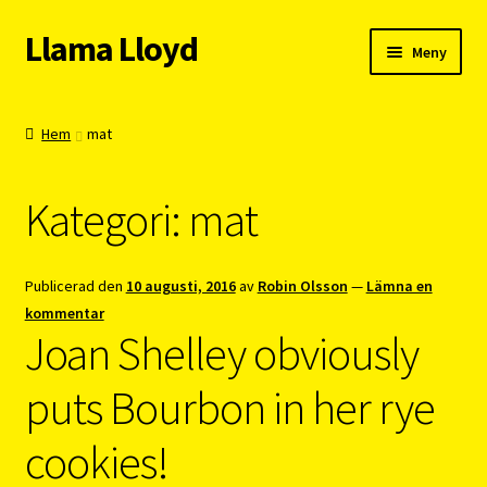
Llama Lloyd
Hoppa
Hoppa
Meny
till
till
navigering
innehåll
Kafé
Hem
mat
Webshop
Kategori:
mat
Cykelpendlarcoach
Blogg
Publicerad den
10 augusti, 2016
av
Robin Olsson
—
Lämna en
kommentar
Vision
Joan Shelley obviously
puts Bourbon in her rye
cookies!