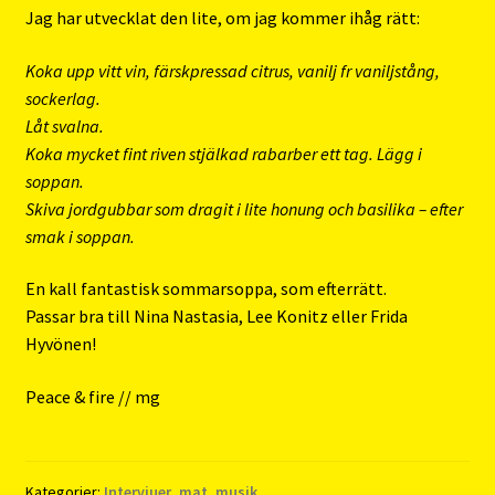
Jag har utvecklat den lite, om jag kommer ihåg rätt:
Koka upp vitt vin, färskpressad citrus, vanilj fr vaniljstång,
sockerlag.
Låt svalna.
Koka mycket fint riven stjälkad rabarber ett tag. Lägg i
soppan.
Skiva jordgubbar som dragit i lite honung och basilika – efter
smak i soppan.
En kall fantastisk sommarsoppa, som efterrätt.
Passar bra till Nina Nastasia, Lee Konitz eller Frida
Hyvönen!
Peace & fire // mg
Kategorier:
Intervjuer
,
mat
,
musik