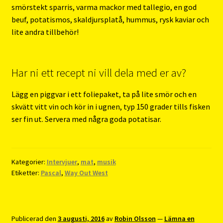
smörstekt sparris, varma mackor med tallegio, en god
beuf, potatismos, skaldjursplatå, hummus, rysk kaviar och
lite andra tillbehör!
Har ni ett recept ni vill dela med er av?
Lägg en piggvar i ett foliepaket, ta på lite smör och en
skvätt vitt vin och kör in i ugnen, typ 150 grader tills fisken
ser fin ut. Servera med några goda potatisar.
Kategorier:
Intervjuer
,
mat
,
musik
Etiketter:
Pascal
,
Way Out West
Publicerad den
3 augusti, 2016
av
Robin Olsson
—
Lämna en