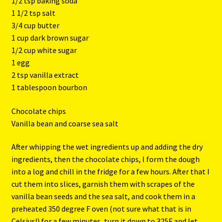
1/2 tsp baking soda
1 1/2 tsp salt
3/4 cup butter
1 cup dark brown sugar
1/2 cup white sugar
1 egg
2 tsp vanilla extract
1 tablespoon bourbon
Chocolate chips
Vanilla bean and coarse sea salt
After whipping the wet ingredients up and adding the dry
ingredients, then the chocolate chips, I form the dough
into a log and chill in the fridge for a few hours. After that I
cut them into slices, garnish them with scrapes of the
vanilla bean seeds and the sea salt, and cook them in a
preheated 350 degree F oven (not sure what that is in
Celsius!) for a few minutes, turn it down to 325F and let