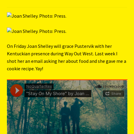
On Friday Joan Shelley will grace Pustervik with her
Kentuckian presence during Way Out West. Last week I
shot her an email asking her about food and she gave me a
cookie recipe. Yay!