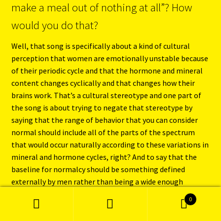
make a meal out of nothing at all”? How
would you do that?
Well, that song is specifically about a kind of cultural
perception that women are emotionally unstable because
of their periodic cycle and that the hormone and mineral
content changes cyclically and that changes how their
brains work. That’s a cultural stereotype and one part of
the song is about trying to negate that stereotype by
saying that the range of behavior that you can consider
normal should include all of the parts of the spectrum
that would occur naturally according to these variations in
mineral and hormone cycles, right? And to say that the
baseline for normalcy should be something defined
externally by men rather than being a wide enough
definition to include all parts of the spectrum that occur
0
normally is chauvinistic, basically. That’s part of the song.
Sök
Sök
And there are two other parts to the song. One of the