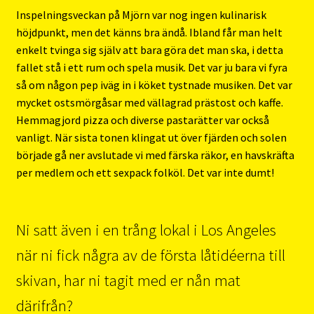
Inspelningsveckan på Mjörn var nog ingen kulinarisk
höjdpunkt, men det känns bra ändå. Ibland får man helt
enkelt tvinga sig själv att bara göra det man ska, i detta
fallet stå i ett rum och spela musik. Det var ju bara vi fyra
så om någon pep iväg in i köket tystnade musiken. Det var
mycket ostsmörgåsar med vällagrad prästost och kaffe.
Hemmagjord pizza och diverse pastarätter var också
vanligt. När sista tonen klingat ut över fjärden och solen
började gå ner avslutade vi med färska räkor, en havskräfta
per medlem och ett sexpack folköl. Det var inte dumt!
Ni satt även i en trång lokal i Los Angeles
när ni fick några av de första låtidéerna till
skivan, har ni tagit med er nån mat
därifrån?