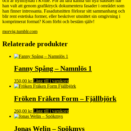
och är nyinflyttad i Kville. För att lära känna sin nya stadsdel har
han valt att genom grafiktryck dokumentera fasader i området som
han finner intressanta. Fasadutsnitten förlorar sitt sammanhang och
blir rent estetiska former, eller beskriver utsnittet sin omgivning i
komprimerat format? Kom förbi och bestäm själv!
morvig.tumblr.com
Relaterade produkter
Fanny Spång – Namnlös 1
350,00
kr
Lägg till i varukorg
Fröken Fräken Form – Fjällbjörk
260,00
kr
Lägg till i varukorg
Jonas Welin – Spökmys