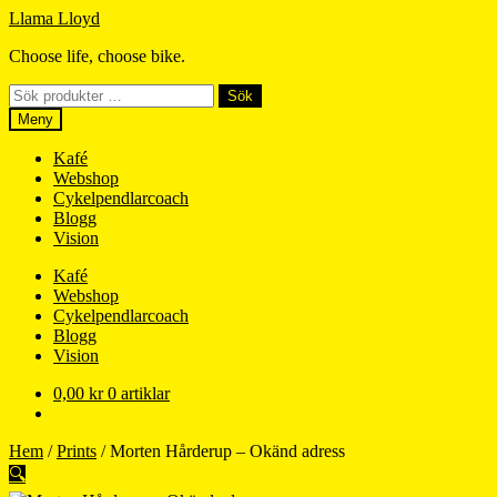
Hoppa
Hoppa
Llama Lloyd
till
till
Choose life, choose bike.
navigering
innehåll
Sök
Sök
efter:
Meny
Kafé
Webshop
Cykelpendlarcoach
Blogg
Vision
Kafé
Webshop
Cykelpendlarcoach
Blogg
Vision
0,00
kr
0 artiklar
Hem
/
Prints
/
Morten Hårderup – Okänd adress
🔍