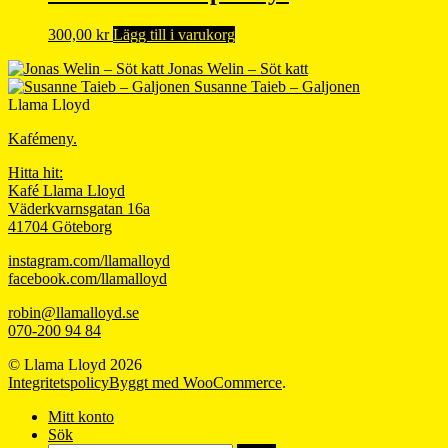
300,00
kr
Lägg till i varukorg
Jonas Welin – Söt katt
Susanne Taieb – Galjonen
Llama Lloyd
Kafémeny.
Hitta hit:
Kafé Llama Lloyd
Väderkvarnsgatan 16a
41704 Göteborg
instagram.com/llamalloyd
facebook.com/llamalloyd
robin@llamalloyd.se
070-200 94 84
© Llama Lloyd 2026
Integritetspolicy
Byggt med WooCommerce
.
Mitt konto
Sök