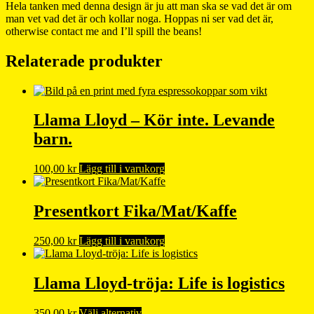
Hela tanken med denna design är ju att man ska se vad det är om
man vet vad det är och kollar noga. Hoppas ni ser vad det är,
otherwise contact me and I’ll spill the beans!
Relaterade produkter
Llama Lloyd – Kör inte. Levande
barn.
100,00
kr
Lägg till i varukorg
Presentkort Fika/Mat/Kaffe
250,00
kr
Lägg till i varukorg
Llama Lloyd-tröja: Life is logistics
Den
350,00
kr
Välj alternativ