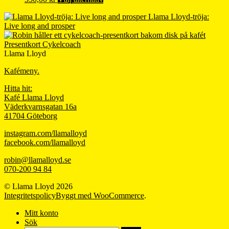
här
Llama Lloyd-tröja:
produkten
Live long and prosper
har
flera
Presentkort Cykelcoach
varianter.
Llama Lloyd
De
olika
Kafémeny.
alternativen
kan
Hitta hit:
väljas
Kafé Llama Lloyd
på
Väderkvarnsgatan 16a
produktsidan
41704 Göteborg
instagram.com/llamalloyd
facebook.com/llamalloyd
robin@llamalloyd.se
070-200 94 84
© Llama Lloyd 2026
Integritetspolicy
Byggt med WooCommerce
.
Mitt konto
Sök