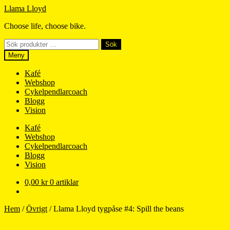
Hoppa
Hoppa
Llama Lloyd
till
till
Choose life, choose bike.
navigering
innehåll
Sök
Sök
efter:
Meny
Kafé
Webshop
Cykelpendlarcoach
Blogg
Vision
Kafé
Webshop
Cykelpendlarcoach
Blogg
Vision
0,00
kr
0 artiklar
Hem
/
Övrigt
/
Llama Lloyd tygpåse #4: Spill the beans