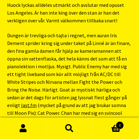
Huock lyckas alldeles utmärkt och avslutar med opuset
Los Angeles. Är han inte king över den stan är han det
verkligen över vår. Varmt välkommen tillbaka snart!
Dungen är trevliga och tajta i regnet, men auran Iris
Dement sprider kring sig under taket på Linné är än finare,
den fina gamla damen får hjälp av kameramannen att
öppna sin vattenflaska, det hela känns det som att få en
pianolektion i motljus. Mysigt. Public Enemy har med sig
ett tight liveband som kör allt möjligt från AC/DC till
White Stripes och Nirvana mellan Fight the Power och
Bring the Noise. Härligt. Goat är mystiskt härliga och
sedan är det dags för artisten jag lyssnat flest gånger på
enligt
last.fm
(mycket på grund av att jag brukar somna
till Moon Pix): Cat Power. Chan har med sig en svincool
asiatisk tjej på trummor, en snubbe med härligt stort afro
0
på bas och två gitarrister; en ung version av sig själv på
Sök
Sök
gitarr samt en rocker ut i skjortärmarna. Den sistnämnde