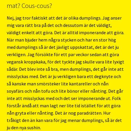
mat? Cous-cous?
Nej, jag tror faktiskt att det är olika dumplings. Jag anser
mig vara rätt bra på det och dessutom är det väldigt,
väldigt enkelt att göra. Det är alltid imponerande att göra.
När man bjuder hem några stycken och har en stor hög
med dumplings så är det jävligt uppskattat, det är det ju
verkligen. Jag försökte för ett par veckor sedan att göra
vegansk kroppkaka, för det tyckte jag skulle vara lite lyxigt
sådär. Det blev inte så bra, men dumplings, det går inte att
misslyckas med. Det är ju verkligen bara ett degknyte och
så kanske man smörsteker lite kantareller och nån
soyafärs och nån tofu och lite bönor eller nånting. Det går
inte att misslyckas med och det ser imponerande ut. Folk
förstår ändå att man lagt ner lite tid istället för att göra
nån gryta eller nånting. Det är nog paradrätten. Hur
tråkigt den än kan vara för jag menar dumplings, så är det
ju den nya sushin.