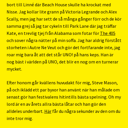
bort till Linné där Beach House skulle ha krockat med
Nisse. Jag kollar lite grann på Victoria Legrande och Alex
Scally, men jag har sett de så många gånger förr och de kör
samma grej så jag tar cykeln till Park Lane där jag träffar
Kate, en trevlig tjej från Alabama som fotar för
The 405
och sover några nätter på min soffa. Jag har aldrig förstått
storheten i Autre Ne Veut och gör det fortfarande inte, jag
roar mig bara åt att det står UNO! på hans keps. Han är
nog bäst i världen på UNO, det blir en nog om en turnerar
mycket.
Efter honom går kvällens huvudakt för mig, Steve Mason,
på och iklädd ett par byxor han använt när han målade om
senast gör han festivalens hitintills bästa spelning. Oh my
lord är en av årets allra bästa låtar och han gör den
alldeles underbart.
Här
får du några sekunder av den om du
inte tror mig.