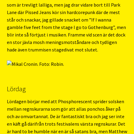
som är trevligt lalliga, men jag drar vidare bort till Park
Lane där Pissed Jeans kör sin hardcorepunk där de mest
står och snackar, jag gillade snacket om ”If I wanna
gamble five feet from the stage I go to Gothenburg”, men
blir inte så förtjust i musiken. Framme vid scen är det dock
en stor jävla mosh meningsmotståndare och tydligen
hade även trummisen stagedivat mot slutet.
Lördag
Lördagen börjar med att Phosphorescent sprider solsken
mellan regnskurarna som gör att allas ponchos åker på
och av omvartannat. De är fantastiskt bra och jag ser inte
en käft gå därifrån trots festivalens värsta regnskurar. Det
är hard to be humble när en är så satans bra, men Matthew