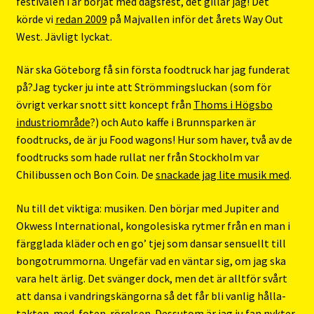
festivalen i år börjat med dagsfest, det gillar jag! Det
körde vi
redan 2009
på Majvallen inför det årets Way Out
West. Jävligt lyckat.
När ska Göteborg få sin första foodtruck har jag funderat
på?Jag tycker ju inte att Strömmingsluckan (som för
övrigt verkar snott sitt koncept från
Thoms i Högsbo
industriområde
?) och Auto kaffe i Brunnsparken är
foodtrucks, de är ju Food wagons! Hur som haver, två av de
foodtrucks som hade rullat ner från Stockholm var
Chilibussen och Bon Coin. De
snackade jag lite musik med
.
Nu till det viktiga: musiken. Den börjar med Jupiter and
Okwess International, kongolesiska rytmer från en man i
färgglada kläder och en go’ tjej som dansar sensuellt till
bongotrummorna. Ungefär vad en väntar sig, om jag ska
vara helt ärlig. Det svänger dock, men det är alltför svårt
att dansa i vandringskängorna så det får bli vanlig hålla-
takten-med-foten-rörelsen. Dessutom är jag ju fan nykter.