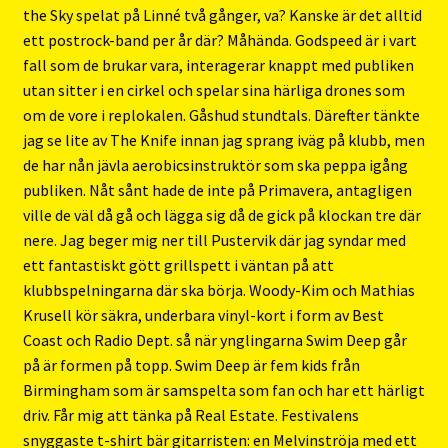
the Sky spelat på Linné två gånger, va? Kanske är det alltid
ett postrock-band per år där? Måhända. Godspeed är i vart
fall som de brukar vara, interagerar knappt med publiken
utan sitter i en cirkel och spelar sina härliga drones som
om de vore i replokalen. Gåshud stundtals. Därefter tänkte
jag se lite av The Knife innan jag sprang iväg på klubb, men
de har nån jävla aerobicsinstruktör som ska peppa igång
publiken. Nåt sånt hade de inte på Primavera, antagligen
ville de väl då gå och lägga sig då de gick på klockan tre där
nere. Jag beger mig ner till Pustervik där jag syndar med
ett fantastiskt gött grillspett i väntan på att
klubbspelningarna där ska börja. Woody-Kim och Mathias
Krusell kör säkra, underbara vinyl-kort i form av Best
Coast och Radio Dept. så när ynglingarna Swim Deep går
på är formen på topp. Swim Deep är fem kids från
Birmingham som är samspelta som fan och har ett härligt
driv. Får mig att tänka på Real Estate. Festivalens
snyggaste t-shirt bär gitarristen: en Melvinströja med ett