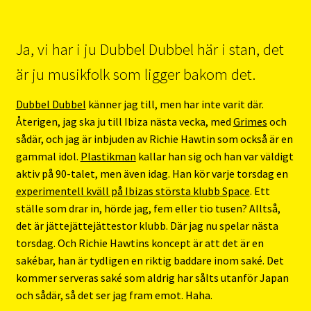
Ja, vi har i ju Dubbel Dubbel här i stan, det
är ju musikfolk som ligger bakom det.
Dubbel Dubbel
känner jag till, men har inte varit där.
Återigen, jag ska ju till Ibiza nästa vecka, med
Grimes
och
sådär, och jag är inbjuden av Richie Hawtin som också är en
gammal idol.
Plastikman
kallar han sig och han var väldigt
aktiv på 90-talet, men även idag. Han kör varje torsdag en
experimentell kväll på Ibizas största klubb Space
. Ett
ställe som drar in, hörde jag, fem eller tio tusen? Alltså,
det är jättejättejättestor klubb. Där jag nu spelar nästa
torsdag. Och Richie Hawtins koncept är att det är en
sakébar, han är tydligen en riktig baddare inom saké. Det
kommer serveras saké som aldrig har sålts utanför Japan
och sådär, så det ser jag fram emot. Haha.