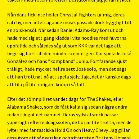
Nån dans fick inte heller Chrystal Fighters ur mig, deras
catchy, men intetsägande musik passade dock hyggligt till
en solskensöl. När sedan Daniel Adams-Ray kom ut och
hade med sig ett gäng klädda i vita hoodies med huvorna
uppfällda och således såg ut som KKK var det läge att
bege sig bort till den mindre scenen igen. Där spelade José
González och hans ”kompband” Junip. Fortfarande sjukt
tråkigt, hade mycket hellre sett José solo, men det sägs
att han tröttnat på att spela själv. Jaja, det är kanske dags
att fila på lite roligare komp i så fall…
Efter det sömnpillret var det dags för The Shakes, eller
Alabama Shakes, som de fått kalla sig sedan några andra
redan tjingat det namnet. Deras sydstatsrock passar
ypperligt i eftermiddagssolen, de börjar lite trötta, men de
lyfter med fantastiska Hold On och Heavy Chevy. Jag gillar
dessutom att sångerskan och gitarristen Brittany Howard