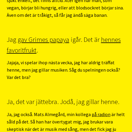
sjukt enkelt, det finns alltid. Åter igen när man, som
vegan, börjar bli hungrig, eller att blodsockret börjar sina.
Även om det är tråkigt, så får jag ändå säga banan.
Jag
gav Grimes papaya
igår. Det är
hennes
favoritfrukt
.
Jajaja, vi spelar ihop nästa vecka, jag har aldrig träffat
henne, men jag gillar musiken. Såg du spelningen också?
Var det bra?
Ja, det var jättebra. Jodå, jag gillar henne.
Ja, jag också. Mats Almegård, min kollega
på radion
är helt
såld på det. Så han har övertygat mig, jag brukar vara
skeptisk när det är musik med sång, men det fick jag ju