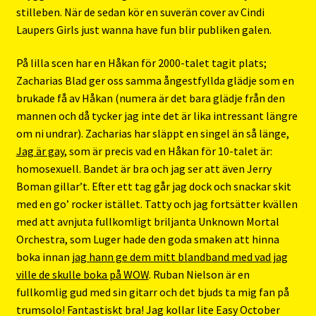
stilleben. När de sedan kör en suverän cover av Cindi
Laupers Girls just wanna have fun blir publiken galen.
På lilla scen har en Håkan för 2000-talet tagit plats;
Zacharias Blad ger oss samma ångestfyllda glädje som en
brukade få av Håkan (numera är det bara glädje från den
mannen och då tycker jag inte det är lika intressant längre
om ni undrar). Zacharias har släppt en singel än så länge,
Jag är gay
, som är precis vad en Håkan för 10-talet är:
homosexuell. Bandet är bra och jag ser att även Jerry
Boman gillar’t. Efter ett tag går jag dock och snackar skit
med en go’ rocker istället. Tatty och jag fortsätter kvällen
med att avnjuta fullkomligt briljanta Unknown Mortal
Orchestra, som Luger hade den goda smaken att hinna
boka innan
jag hann ge dem mitt blandband med vad jag
ville de skulle boka på WOW
. Ruban Nielson är en
fullkomlig gud med sin gitarr och det bjuds ta mig fan på
trumsolo! Fantastiskt bra! Jag kollar lite Easy October