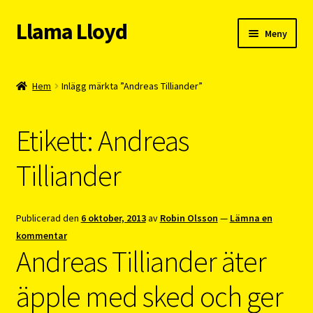
Llama Lloyd
Hoppa
Hoppa
Meny
till
till
navigering
innehåll
Kafé
Hem
Inlägg märkta ”Andreas Tilliander”
Webshop
Etikett:
Andreas
Cykelpendlarcoach
Tilliander
Blogg
Vision
Publicerad den
6 oktober, 2013
av
Robin Olsson
—
Lämna en
kommentar
Andreas Tilliander äter
äpple med sked och ger