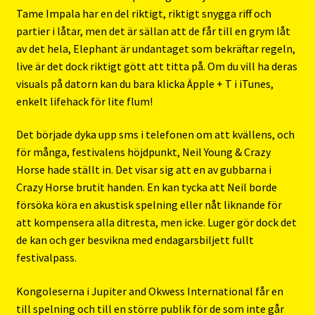
Tame Impala har en del riktigt, riktigt snygga riff och
partier i låtar, men det är sällan att de får till en grym låt
av det hela, Elephant är undantaget som bekräftar regeln,
live är det dock riktigt gött att titta på. Om du vill ha deras
visuals på datorn kan du bara klicka Äpple + T i iTunes,
enkelt lifehack för lite flum!
Det började dyka upp sms i telefonen om att kvällens, och
för många, festivalens höjdpunkt, Neil Young & Crazy
Horse hade ställt in. Det visar sig att en av gubbarna i
Crazy Horse brutit handen. En kan tycka att Neil borde
försöka köra en akustisk spelning eller nåt liknande för
att kompensera alla ditresta, men icke. Luger gör dock det
de kan och ger besvikna med endagarsbiljett fullt
festivalpass.
Kongoleserna i Jupiter and Okwess International får en
till spelning och till en större publik för de som inte går