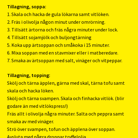
Tillagning, soppa:
1. Skala och hacka de gula lökarna samt vitlöken.
2. Fräs i olivolja någon minut under omrörning.
3. Tillsätt ärtorna och fräs några minuter under lock.
4. Tillsätt sojamjölk och buljongtärning
5. Koka upp ärtsoppan och småkoka i 15 minuter.
6. Mixa soppan med en stavmixer eller i matberedare.
7. Smaka av ärtsoppan med salt, vinäger och vitpeppar.
Tillagning, topping:
Skölj och tärna äpplen, gärna med skal, tärna tofu samt
skala och hacka löken.
Skölj och tärna svampen. Skala och finhacka vitlök. (blir
godare än med vitlökspress!)
Fräs allt i olivolja några minuter. Salta och peppra samt
smaka av med vinäger.
Strö över svampen, tofun och äpplena över soppan.
Avsluta med några droppar tryffelolja.