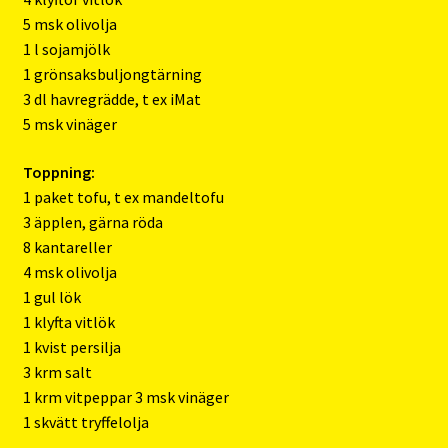
5 msk olivolja
1 l sojamjölk
1 grönsaksbuljongtärning
3 dl havregrädde, t ex iMat
5 msk vinäger
Toppning:
1 paket tofu, t ex mandeltofu
3 äpplen, gärna röda
8 kantareller
4 msk olivolja
1 gul lök
1 klyfta vitlök
1 kvist persilja
3 krm salt
1 krm vitpeppar 3 msk vinäger
1 skvätt tryffelolja