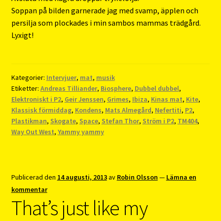
Soppan på bilden garnerade jag med svamp, äpplen och
persilja som plockades i min sambos mammas trädgård.
Lyxigt!
Kategorier:
Intervjuer
,
mat
,
musik
Etiketter:
Andreas Tilliander
,
Biosphere
,
Dubbel dubbel
,
Elektroniskt i P2
,
Geir Jenssen
,
Grimes
,
Ibiza
,
Kinas mat
,
Kite
,
Klassisk förmiddag
,
Kondens
,
Mats Almegård
,
Nefertiti
,
P2
,
Plastikman
,
Skogate
,
Space
,
Stefan Thor
,
Ström i P2
,
TM404
,
Way Out West
,
Yammy yammy
Publicerad den
14 augusti, 2013
av
Robin Olsson
—
Lämna en
kommentar
That’s just like my