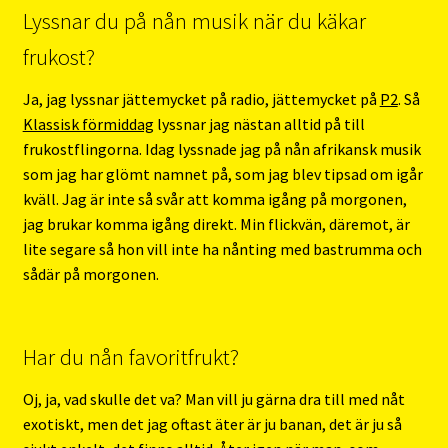
Lyssnar du på nån musik när du käkar
frukost?
Ja, jag lyssnar jättemycket på radio, jättemycket på
P2
. Så
Klassisk förmiddag
lyssnar jag nästan alltid på till
frukostflingorna. Idag lyssnade jag på nån afrikansk musik
som jag har glömt namnet på, som jag blev tipsad om igår
kväll. Jag är inte så svår att komma igång på morgonen,
jag brukar komma igång direkt. Min flickvän, däremot, är
lite segare så hon vill inte ha nånting med bastrumma och
sådär på morgonen.
Har du nån favoritfrukt?
Oj, ja, vad skulle det va? Man vill ju gärna dra till med nåt
exotiskt, men det jag oftast äter är ju banan, det är ju så