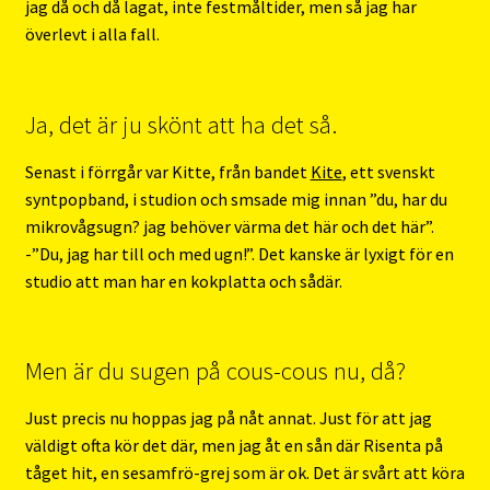
jag då och då lagat, inte festmåltider, men så jag har
överlevt i alla fall.
Ja, det är ju skönt att ha det så.
Senast i förrgår var Kitte, från bandet
Kite
, ett svenskt
syntpopband, i studion och smsade mig innan ”du, har du
mikrovågsugn? jag behöver värma det här och det här”.
-”Du, jag har till och med ugn!”. Det kanske är lyxigt för en
studio att man har en kokplatta och sådär.
Men är du sugen på cous-cous nu, då?
Just precis nu hoppas jag på nåt annat. Just för att jag
väldigt ofta kör det där, men jag åt en sån där Risenta på
tåget hit, en sesamfrö-grej som är ok. Det är svårt att köra