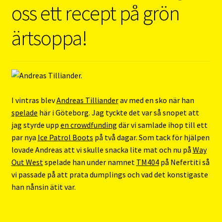
oss ett recept på grön
ärtsoppa!
I vintras blev
Andreas Tilliander
av med en sko när han
spelade
här i Göteborg. Jag tyckte det var så snopet att
jag styrde upp
en crowdfunding
där vi samlade ihop till ett
par nya
Ice Patrol Boots
på två dagar. Som tack för hjälpen
lovade Andreas att vi skulle snacka lite mat och nu på
Way
Out West
spelade han under namnet
TM404
på Nefertiti så
vi passade på att prata dumplings och vad det konstigaste
han nånsin ätit var.