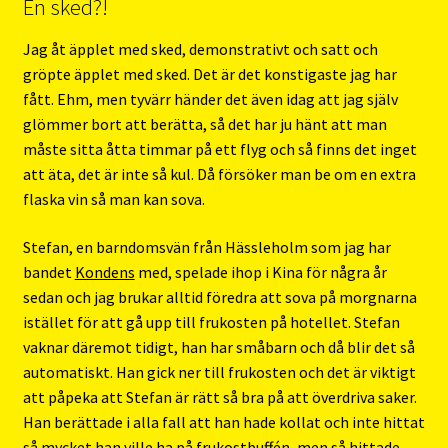
En sked?!
Jag åt äpplet med sked, demonstrativt och satt och
gröpte äpplet med sked. Det är det konstigaste jag har
fått. Ehm, men tyvärr händer det även idag att jag själv
glömmer bort att berätta, så det har ju hänt att man
måste sitta åtta timmar på ett flyg och så finns det inget
att äta, det är inte så kul. Då försöker man be om en extra
flaska vin så man kan sova.
Stefan, en barndomsvän från Hässleholm som jag har
bandet
Kondens
med, spelade ihop i Kina för några år
sedan och jag brukar alltid föredra att sova på morgnarna
istället för att gå upp till frukosten på hotellet. Stefan
vaknar däremot tidigt, han har småbarn och då blir det så
automatiskt. Han gick ner till frukosten och det är viktigt
att påpeka att Stefan är rätt så bra på att överdriva saker.
Han berättade i alla fall att han hade kollat och inte hittat
så mycket han ville ha på frukostbuffén, men så hittade