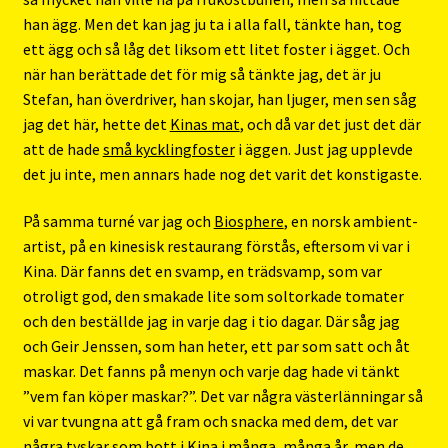
han ägg. Men det kan jag ju ta i alla fall, tänkte han, tog
ett ägg och så låg det liksom ett litet foster i ägget. Och
när han berättade det för mig så tänkte jag, det är ju
Stefan, han överdriver, han skojar, han ljuger, men sen såg
jag det här, hette det
Kinas mat
, och då var det just det där
att de hade
små kycklingfoster
i äggen. Just jag upplevde
det ju inte, men annars hade nog det varit det konstigaste.
På samma turné var jag och
Biosphere
, en norsk ambient-
artist, på en kinesisk restaurang förstås, eftersom vi var i
Kina. Där fanns det en svamp, en trädsvamp, som var
otroligt god, den smakade lite som soltorkade tomater
och den beställde jag in varje dag i tio dagar. Där såg jag
och Geir Jenssen, som han heter, ett par som satt och åt
maskar. Det fanns på menyn och varje dag hade vi tänkt
”vem fan köper maskar?”. Det var några västerlänningar så
vi var tvungna att gå fram och snacka med dem, det var
några tyskar som bott i Kina i många, många år, men de