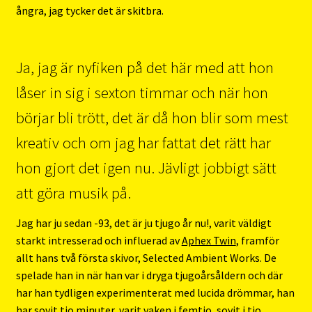
ångra, jag tycker det är skitbra.
Ja, jag är nyfiken på det här med att hon
låser in sig i sexton timmar och när hon
börjar bli trött, det är då hon blir som mest
kreativ och om jag har fattat det rätt har
hon gjort det igen nu. Jävligt jobbigt sätt
att göra musik på.
Jag har ju sedan -93, det är ju tjugo år nu!, varit väldigt
starkt intresserad och influerad av
Aphex Twin
, framför
allt hans två första skivor, Selected Ambient Works. De
spelade han in när han var i dryga tjugoårsåldern och där
har han tydligen experimenterat med lucida drömmar, han
har sovit tio minuter, varit vaken i femtio, sovit i tio