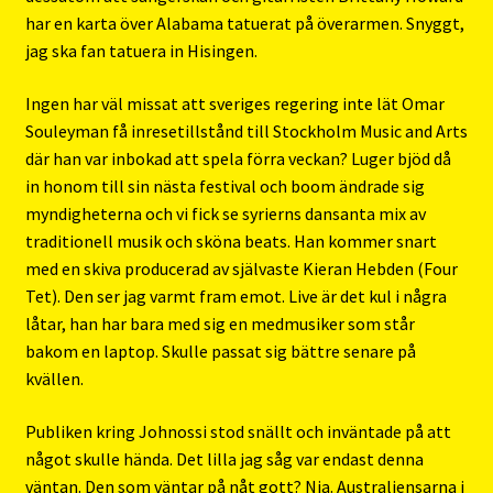
har en karta över Alabama tatuerat på överarmen. Snyggt,
jag ska fan tatuera in Hisingen.
Ingen har väl missat att sveriges regering inte lät Omar
Souleyman få inresetillstånd till Stockholm Music and Arts
där han var inbokad att spela förra veckan? Luger bjöd då
in honom till sin nästa festival och boom ändrade sig
myndigheterna och vi fick se syrierns dansanta mix av
traditionell musik och sköna beats. Han kommer snart
med en skiva producerad av självaste Kieran Hebden (Four
Tet). Den ser jag varmt fram emot. Live är det kul i några
låtar, han har bara med sig en medmusiker som står
bakom en laptop. Skulle passat sig bättre senare på
kvällen.
Publiken kring Johnossi stod snällt och inväntade på att
något skulle hända. Det lilla jag såg var endast denna
väntan. Den som väntar på nåt gott? Nja. Australiensarna i