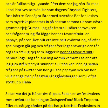
och är fullkomligt lysande. Efter dem ser jag nån låt med
Local Natives som är lite som dagens Chrystal Fighters,
fast bättre. Ser några låtar med suveräna Bat for Lashes
som mystiskt planerats in på nästan samma tid som nästa
grymma tjej; Grimes. Jag går fram till säkerhetsvakten
och frågar om jag får lägga hennes favoritfrukt, en
papaya, på scen. Det blir ett inte helt oväntat nej, så efter
spelningen går jag och frågar efter logeansvarige och får
tag i en trevlig tjej som lägger in
hennes favoritfrukt
i
hennes loge. Jag får lära mig av min kamrat Tatiana att
jag gick ifrån ”schyst snubbe” till ”stalker” när jag sedan
frågade på twitter om hon gillade papayan och om hon
ville hänga med på festen i Änggårdsbergen som Loftet
styrt upp. Haha.
Sedan var det ju Håkan dvs ölpaus. Sedan en av festivalens
mest oväntade bokningar: Godspeed You! Black Emperor.
Eller nu när jag tänker på det har ju faktiskt Explosions in