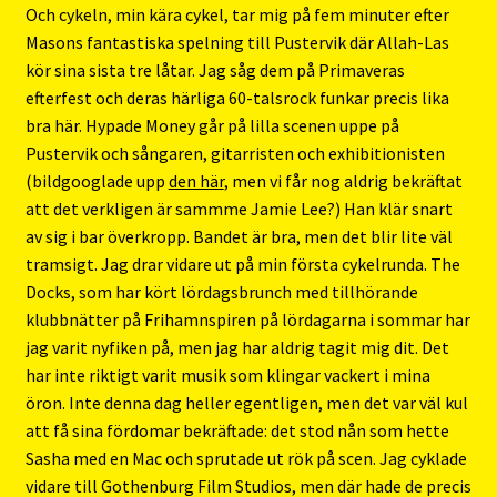
Och cykeln, min kära cykel, tar mig på fem minuter efter
Masons fantastiska spelning till Pustervik där Allah-Las
kör sina sista tre låtar. Jag såg dem på Primaveras
efterfest och deras härliga 60-talsrock funkar precis lika
bra här. Hypade Money går på lilla scenen uppe på
Pustervik och sångaren, gitarristen och exhibitionisten
(bildgooglade upp
den här
, men vi får nog aldrig bekräftat
att det verkligen är sammme Jamie Lee?) Han klär snart
av sig i bar överkropp. Bandet är bra, men det blir lite väl
tramsigt. Jag drar vidare ut på min första cykelrunda. The
Docks, som har kört lördagsbrunch med tillhörande
klubbnätter på Frihamnspiren på lördagarna i sommar har
jag varit nyfiken på, men jag har aldrig tagit mig dit. Det
har inte riktigt varit musik som klingar vackert i mina
öron. Inte denna dag heller egentligen, men det var väl kul
att få sina fördomar bekräftade: det stod nån som hette
Sasha med en Mac och sprutade ut rök på scen. Jag cyklade
vidare till Gothenburg Film Studios, men där hade de precis