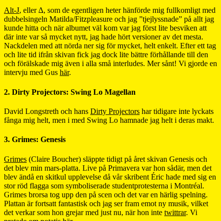
Alt-J
, eller ∆, som de egentligen heter hänförde mig fullkomligt med
dubbelsingeln Matilda/Fitzpleasure och jag ”tjejlyssnade” på allt jag
kunde hitta och när albumet väl kom var jag först lite besviken att
där inte var så mycket nytt, jag hade hört versioner av det mesta.
Nackdelen med att nörda ner sig för mycket, helt enkelt. Efter ett tag
och lite tid ifrån skivan fick jag dock lite bättre förhållande till den
och förälskade mig även i alla små interludes. Mer sånt! Vi gjorde en
intervju med Gus
här
.
2. Dirty Projectors: Swing Lo Magellan
David Longstreth och hans
Dirty Projectors
har tidigare inte lyckats
fånga mig helt, men i med Swing Lo hamnade jag helt i deras makt.
3. Grimes: Genesis
Grimes
(Claire Boucher) släppte tidigt på året skivan Genesis och
det blev min mars-platta. Live på Primavera var hon sådär, men det
blev ändå en skitkul upplevelse då vår skribent Éric hade med sig en
stor röd flagga som symboliserade studentprotesterna i Montréal.
Grimes brorsa tog upp den på scen och det var en härlig spelning.
Plattan är fortsatt fantastisk och jag ser fram emot ny musik, vilket
det verkar som hon grejar med just nu, när hon inte
twittrar
. Vi