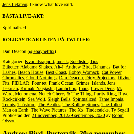
Jens Lekman
: I know what love isn’t.
BÄSTA LIVE-AKT:
Spiritualized.
ROLIGASTE ARTISTEN PÅ TWITTER:
Dan Deacon (
@ebaynetflix
)
Kategorier:
Kvartalsrapport
,
musik
,
Spellistor
,
Tips
Etiketter:
Alabama Shakes
,
Alt-J
,
Andrew Bird
,
Bahamas
,
Bat for
Lashes
,
Beach House
,
Best Coast
,
Bobby Womack
,
Cat Power
,
Chromatics
,
Cloud Nothings
,
Dan Deacon
,
Dirty Projectors
,
Divine
Fits
,
FIDLAR
,
Four tet
,
Frank Ocean
,
Grimes
,
Islands
,
Jens
Lekman
,
Kimiaki Yaegashi
,
Lambchop
,
Liars
,
Lower Dens
,
M.
Ward
,
Menomena
,
Neneh Cherry & The Thing
,
Purity Ring
,
Rhye
,
Rockcirkeln
,
Sea Wolf
,
Sleigh Bells
,
Spiritualized
,
Tame Impala
,
Tennis
,
Thåström
,
The Beatles
,
The Rolling Stones
,
The Tallest
Man on Earth
,
The Wave Pictures
,
The Xx
,
Tindersticks
,
Ty Segall
Publicerad den
21 november, 2012
29 september, 2020
av
Robin
Olsson
Andrew Bird, Pustervik, 20:e november