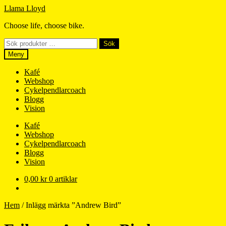
Hoppa
Hoppa
Llama Lloyd
till
till
Choose life, choose bike.
navigering
innehåll
Sök
Sök
efter:
Meny
Kafé
Webshop
Cykelpendlarcoach
Blogg
Vision
Kafé
Webshop
Cykelpendlarcoach
Blogg
Vision
0,00
kr
0 artiklar
Hem
/
Inlägg märkta ”Andrew Bird”