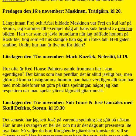
Fredagen den 16:e november: Maskinen, Trädgårn, kl 20.
Långt innan Frej och Afasi bildade Maskinen var Frej en kul kuf på
Skunk, jag kommer till exempel ihåg att hans sida bestod av
den här
bilden
. Han var som ett jävla brandlarm när jag träffade honom på
Roskilde, hög som ett hus slängde han sig in i folks tält. Helt galen
snubbe. Undra hur han är live nu för tiden?
Lördagen den 17:e november: Mark Kozelek, Nefertiti, kl 19.
Hur ofta är Red House Painters gamle frontman här i stan
egentligen? Det känns som han pendlar, det är alltid jävligt bra, men
glöm att kunna instagramma honom, han hatar verkligen allt som har
med mobiltelefoner att göra på sina spelningar, något jag kan
respektera när man spelar ytterst lågmäld gitarrmusik.
Lördagen den 17:e november: Sidi Touré & José González med
Skull Defekts, Storan, kl 19.30
Det senaste har jag sett José på varenda spelning jag gått på nästan.
Han är ute i svängen en hel del och nu är det dags att presentera lite
nya låtar. Så väljer du bort föregående gitarristen kanske du vill se