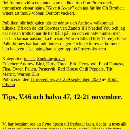
fiol framme vid scenkanten som en liten trio framför en mick,
trummisen vispar igång ”Give it Away” och jag får lite Oh Brother,
where art thou?-vibbar. Oerhört vackert.
Publiken blir helt galen när de går av och Andrew välkomnar
tillbaka Tift och
de kör Townes van Zandts If I Needed You
och jag
har nästan tröttnat när de har hållt på i en och en halv timme, men
när han larmar nästan lika bra som Warren Ellis (Dirty Three) i Fake
Palindromes har han mitt intresse igen. Och det intresset kommer
han ha även nästa gång han stiger upp på Pusterviks scen.
Kategorier:
musik
,
Spelningstexter
Etiketter:
Andrew Bird
,
Dirty Three
,
Eric Heywood
,
Final Fantasy
,
Flea
,
Owen Pallett
,
Pustervik
,
Red House Chili Peppers
,
Tift
Merritt
,
Warren Ellis
Publicerad den
11 november, 2012
29 september, 2020
av
Robin
Olsson
Tips, V.46 och halva 47, 12-21 november.
Vi har bestämt oss att flytta tipsen till fredagar igen, det är ju trots allt