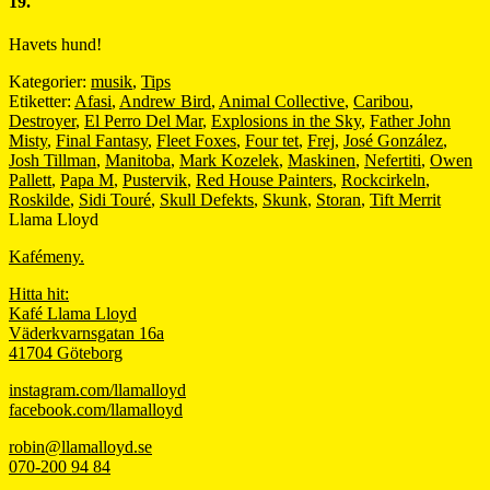
19.
Havets hund!
Kategorier:
musik
,
Tips
Etiketter:
Afasi
,
Andrew Bird
,
Animal Collective
,
Caribou
,
Destroyer
,
El Perro Del Mar
,
Explosions in the Sky
,
Father John
Misty
,
Final Fantasy
,
Fleet Foxes
,
Four tet
,
Frej
,
José González
,
Josh Tillman
,
Manitoba
,
Mark Kozelek
,
Maskinen
,
Nefertiti
,
Owen
Pallett
,
Papa M
,
Pustervik
,
Red House Painters
,
Rockcirkeln
,
Roskilde
,
Sidi Touré
,
Skull Defekts
,
Skunk
,
Storan
,
Tift Merrit
Llama Lloyd
Kafémeny.
Hitta hit:
Kafé Llama Lloyd
Väderkvarnsgatan 16a
41704 Göteborg
instagram.com/llamalloyd
facebook.com/llamalloyd
robin@llamalloyd.se
070-200 94 84