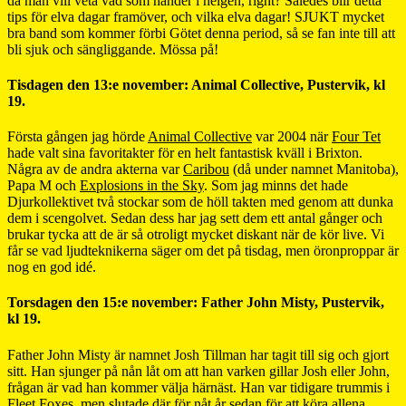
då man vill veta vad som händer i helgen, right? Således blir detta
tips för elva dagar framöver, och vilka elva dagar! SJUKT mycket
bra band som kommer förbi Götet denna period, så se fan inte till att
bli sjuk och sängliggande. Mössa på!
Tisdagen den 13:e november: Animal Collective, Pustervik, kl
19.
Första gången jag hörde
Animal Collective
var 2004 när
Four Tet
hade valt sina favoritakter för en helt fantastisk kväll i Brixton.
Några av de andra akterna var
Caribou
(då under namnet Manitoba),
Papa M och
Explosions in the Sky
. Som jag minns det hade
Djurkollektivet två stockar som de höll takten med genom att dunka
dem i scengolvet. Sedan dess har jag sett dem ett antal gånger och
brukar tycka att de är så otroligt mycket diskant när de kör live. Vi
får se vad ljudteknikerna säger om det på tisdag, men öronproppar är
nog en god idé.
Torsdagen den 15:e november: Father John Misty, Pustervik,
kl 19.
Father John Misty är namnet Josh Tillman har tagit till sig och gjort
sitt. Han sjunger på nån låt om att han varken gillar Josh eller John,
frågan är vad han kommer välja härnäst. Han var tidigare trummis i
Fleet Foxes
, men slutade där för nåt år sedan för att köra allena.