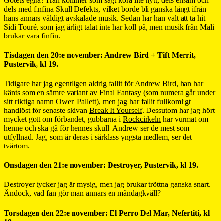
Götets egna? Han kommer som sagt köra lite nytt, dels ensam och
dels med finfina Skull Defekts, vilket borde bli ganska långt ifrån
hans annars väldigt avskalade musik. Sedan har han valt att ta hit
Sidi Touré, som jag ärligt talat inte har koll på, men musik från Mali
brukar vara finfin.
Tisdagen den 20:e november: Andrew Bird + Tift Merrit,
Pustervik, kl 19.
Tidigare har jag egentligen aldrig fallit för Andrew Bird, han har
känts som en sämre variant av Final Fantasy (som numera går under
sitt riktiga namn Owen Pallett), men jag har fallit fullkomligt
handlöst för senaste skivan
Break It Yourself
. Dessutom har jag hört
mycket gott om förbandet, gubbarna i
Rockcirkeln
har vurmat om
henne och ska gå för hennes skull. Andrew ser de mest som
utfyllnad. Jag, som är deras i särklass yngsta medlem, ser det
tvärtom.
Onsdagen den 21:e november: Destroyer, Pustervik, kl 19.
Destroyer tycker jag är mysig, men jag brukar tröttna ganska snart.
Ändock, vad fan gör man annars en måndagkväll?
Torsdagen den 22:e november: El Perro Del Mar, Nefertiti, kl