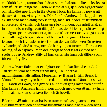
en ”dubbel-trattgrammofon” börjar snurra bakom en liten leksaksapa
som håller ställningarna. Andrew samplar sig själv och bygger vant
och skickligt upp Hole in the Ocean Floor. En kamrat påpekar att
det ser så lätt ut, visst gör det. Därefter får Andrew sällskap på scen
av sitt band med vanlig rocksättning, med skillnaden att trummisen
är placerad åt vänster och basisten i bakgrunden, och ärligt talat, är
inte trummisen roligare att titta på än basisten? Det är ju rätt ovanligt
att någon spelar bas som Flea, utan de håller mest den viktiga takten
och håller sig i bakgrunden. Tift berättade tidigare att hon var
jetlaggad och jag hade en teori om att det var fallet även för resten
av bandet, sånär Andrew, men de har tydligen turnerat i Europa ett
bra tag, så det sprack. Men den energi bandet legat av med har
sugits upp av Andrew själv då han kastar sig fram och tillbaka och
för ett härligt liv.
Andrew byter fiolen mot en elgitarr och klinkar lite på en xylofon.
Till det briljerar han med sin vissling. En underbar
multiinstrumentalist alltså. Merparten av låtarna är från Break It
Yourself, men tydligen har han redan hunnit ut med ännu en skiva
(!),
Hands of Glory
, och givetvis blir det ett gäng låtar även därifrån.
Min kamrat, Andrews fangirl, som till och med översatt nån av hans
äldre låtar, saknar sina favoriter och är besviken.
Efter runt 45 minuter tar basisten fram en ståbas, gitarristen en
akustisk variant och de samlas tillsammans med Andrew och hans