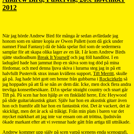
2012
När jag hörde Andrew Bird för många år sedan avfärdade jag
honom som en sämre kopia av Owen Pallett (som då gick under
namnet Final Fantasy) då de båda spelar fiol som de sedermera
samplar för att skapa olika lager av en låt. I år kom Andrew Birds
sjätte studioalbum
Break It Yourself
och jag föll handlöst. I en
ladugård hade han jammat ihop en skiva som tog död på mina
fördomar, och med denna ljuva skiva i lurarna steg jag in på ett
halvfullt Pustervik strax innan kvällens support,
Tift Merritt
, skulle
gå på. Jag hade hört gott om henne från gubbarna i
Rockcirkeln
så
jag hoppades på att få se nån av dem där. Icke, men dock flera andra
trevliga konsertbesökare. DJ:n spelar straight country och snart går
Tift på. På scen har hon hjälp av en finklädd herre, Eric Heywood
på slide guitar/akustisk gitarr. Själv har hon en akustisk gitarr även
hon och framför allt har hon en fantastisk röst. Det är vackert, det är
skickligt, men det är ack så tråkigt. Från min plats i baren var det
mycket märkbart att jag inte var ensam om att tröttna, ljudnivån
ökade markant efter att vi svennar hade gått från artiga till uttråkade.
Andrew kommer upp själv på scen varpå scenens enda scenografi,