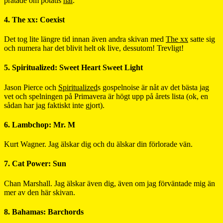
pratade om potatis
här
.
4. The xx: Coexist
Det tog lite längre tid innan även andra skivan med
The xx
satte sig
och numera har det blivit helt ok live, dessutom! Trevligt!
5. Spiritualized: Sweet Heart Sweet Light
Jason Pierce och
Spiritualized
s gospelnoise är nåt av det bästa jag
vet och spelningen på Primavera är högt upp på årets lista (ok, en
sådan har jag faktiskt inte gjort).
6. Lambchop: Mr. M
Kurt Wagner. Jag älskar dig och du älskar din förlorade vän.
7. Cat Power: Sun
Chan Marshall. Jag älskar även dig, även om jag förväntade mig än
mer av den här skivan.
8. Bahamas: Barchords