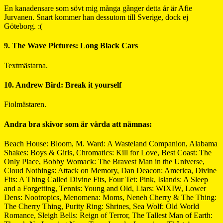
En kanadensare som sövt mig många gånger detta år är Afie
Jurvanen. Snart kommer han dessutom till Sverige, dock ej
Göteborg. :(
9. The Wave Pictures: Long Black Cars
Textmästarna.
10. Andrew Bird: Break it yourself
Fiolmästaren.
Andra bra skivor som är värda att nämnas:
Beach House: Bloom, M. Ward: A Wasteland Companion, Alabama
Shakes: Boys & Girls, Chromatics: Kill for Love, Best Coast: The
Only Place, Bobby Womack: The Bravest Man in the Universe,
Cloud Nothings: Attack on Memory, Dan Deacon: America, Divine
Fits: A Thing Called Divine Fits, Four Tet: Pink, Islands: A Sleep
and a Forgetting, Tennis: Young and Old, Liars: WIXIW, Lower
Dens: Nootropics, Menomena: Moms, Neneh Cherry & The Thing:
The Cherry Thing, Purity Ring: Shrines, Sea Wolf: Old World
Romance, Sleigh Bells: Reign of Terror, The Tallest Man of Earth: