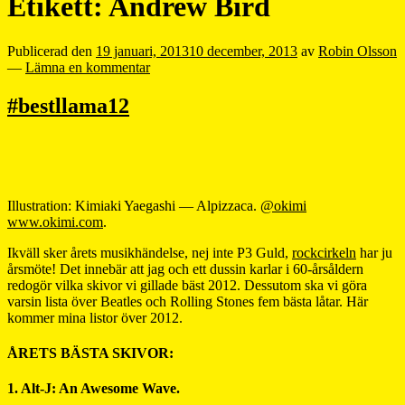
Etikett:
Andrew Bird
Publicerad den
19 januari, 2013
10 december, 2013
av
Robin Olsson
—
Lämna en kommentar
#bestllama12
Illustration: Kimiaki Yaegashi — Alpizzaca.
@okimi
www.okimi.com
.
Ikväll sker årets musikhändelse, nej inte P3 Guld,
rockcirkeln
har ju
årsmöte! Det innebär att jag och ett dussin karlar i 60-årsåldern
redogör vilka skivor vi gillade bäst 2012. Dessutom ska vi göra
varsin lista över Beatles och Rolling Stones fem bästa låtar. Här
kommer mina listor över 2012.
ÅRETS BÄSTA SKIVOR:
1. Alt-J: An Awesome Wave.