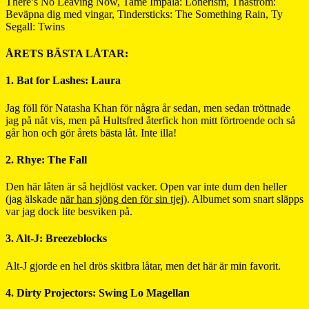
There’s No Leaving Now, Tame Impala: Lonerism, Thåström:
Beväpna dig med vingar, Tindersticks: The Something Rain, Ty
Segall: Twins
ÅRETS BÄSTA LÅTAR:
1. Bat for Lashes: Laura
Jag föll för Natasha Khan för några år sedan, men sedan tröttnade
jag på nåt vis, men på Hultsfred återfick hon mitt förtroende och så
går hon och gör årets bästa låt. Inte illa!
2. Rhye: The Fall
Den här låten är så hejdlöst vacker. Open var inte dum den heller
(jag älskade
när han sjöng den för sin tjej
). Albumet som snart släpps
var jag dock lite besviken på.
3. Alt-J: Breezeblocks
Alt-J gjorde en hel drös skitbra låtar, men det här är min favorit.
4. Dirty Projectors: Swing Lo Magellan