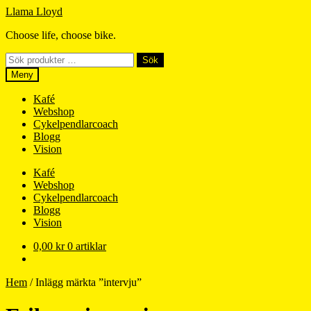
Hoppa
Hoppa
Llama Lloyd
till
till
Choose life, choose bike.
navigering
innehåll
Sök
Sök
efter:
Meny
Kafé
Webshop
Cykelpendlarcoach
Blogg
Vision
Kafé
Webshop
Cykelpendlarcoach
Blogg
Vision
0,00
kr
0 artiklar
Hem
/
Inlägg märkta ”intervju”