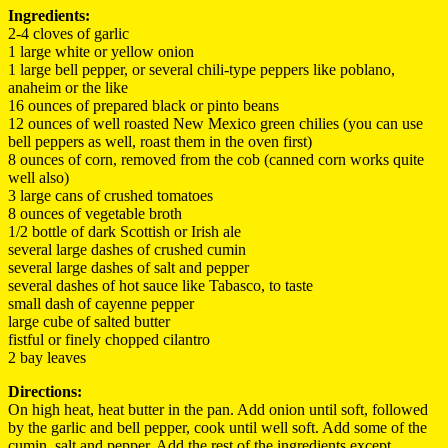
Ingredients:
2-4 cloves of garlic
1 large white or yellow onion
1 large bell pepper, or several chili-type peppers like poblano,
anaheim or the like
16 ounces of prepared black or pinto beans
12 ounces of well roasted New Mexico green chilies (you can use
bell peppers as well, roast them in the oven first)
8 ounces of corn, removed from the cob (canned corn works quite
well also)
3 large cans of crushed tomatoes
8 ounces of vegetable broth
1/2 bottle of dark Scottish or Irish ale
several large dashes of crushed cumin
several large dashes of salt and pepper
several dashes of hot sauce like Tabasco, to taste
small dash of cayenne pepper
large cube of salted butter
fistful or finely chopped cilantro
2 bay leaves
Directions:
On high heat, heat butter in the pan. Add onion until soft, followed
by the garlic and bell pepper, cook until well soft. Add some of the
cumin, salt and pepper. Add the rest of the ingredients except