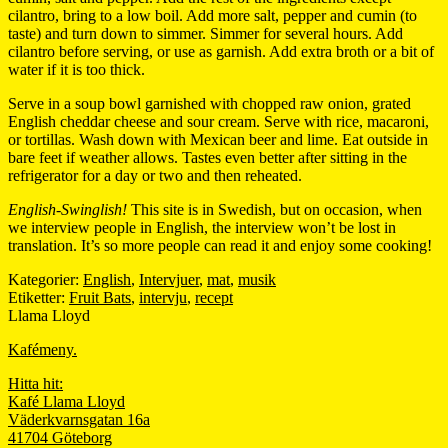
cilantro, bring to a low boil. Add more salt, pepper and cumin (to
taste) and turn down to simmer. Simmer for several hours. Add
cilantro before serving, or use as garnish. Add extra broth or a bit of
water if it is too thick.
Serve in a soup bowl garnished with chopped raw onion, grated
English cheddar cheese and sour cream. Serve with rice, macaroni,
or tortillas. Wash down with Mexican beer and lime. Eat outside in
bare feet if weather allows. Tastes even better after sitting in the
refrigerator for a day or two and then reheated.
English-Swinglish!
This site is in Swedish, but on occasion, when
we interview people in English, the interview won’t be lost in
translation. It’s so more people can read it and enjoy some cooking!
Kategorier:
English
,
Intervjuer
,
mat
,
musik
Etiketter:
Fruit Bats
,
intervju
,
recept
Llama Lloyd
Kafémeny.
Hitta hit:
Kafé Llama Lloyd
Väderkvarnsgatan 16a
41704 Göteborg