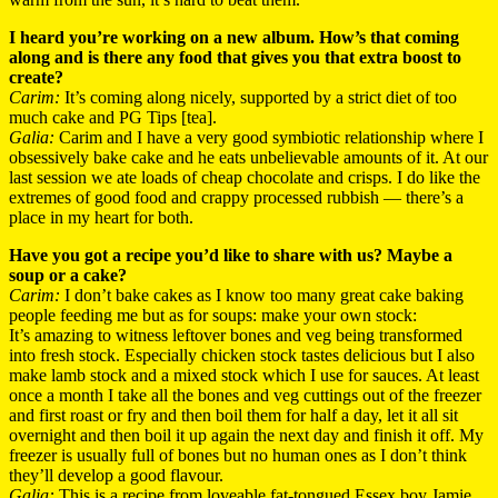
I heard you’re working on a new album. How’s that coming
along and is there any food that gives you that extra boost to
create?
Carim:
It’s coming along nicely, supported by a strict diet of too
much cake and PG Tips [tea].
Galia:
Carim and I have a very good symbiotic relationship where I
obsessively bake cake and he eats unbelievable amounts of it. At our
last session we ate loads of cheap chocolate and crisps. I do like the
extremes of good food and crappy processed rubbish — there’s a
place in my heart for both.
Have you got a recipe you’d like to share with us? Maybe a
soup or a cake?
Carim:
I don’t bake cakes as I know too many great cake baking
people feeding me but as for soups: make your own stock:
It’s amazing to witness leftover bones and veg being transformed
into fresh stock. Especially chicken stock tastes delicious but I also
make lamb stock and a mixed stock which I use for sauces. At least
once a month I take all the bones and veg cuttings out of the freezer
and first roast or fry and then boil them for half a day, let it all sit
overnight and then boil it up again the next day and finish it off. My
freezer is usually full of bones but no human ones as I don’t think
they’ll develop a good flavour.
Galia:
This
is a recipe from loveable fat-tongued Essex boy Jamie