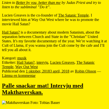
Listen to
Better by you, better than me
by Judas Priest and try to
listen to the subliminal ”Do it”.
Lucien Greaves is the co-founder of
The Satanic Temple
. I
interviewed him at Way Out West where he was to promote the
movie Hail Satan?
Hail Satan?
is a documentary about modern Satanism, about the
separation between Church and State in the ”Christian” United
States. It’s my favorite documentary of the year. We’re watching it at
Cult of Llama, if you wanna join the Cult come by the cafe and I’ll
tell you all about it.
Kategori:
musik
Etiketter:
Hail Satan?
,
intervju
,
Lucien Greaves
,
The Satanic
Temple
,
Way Out West
Publicerad den
1 oktober, 2018
3 april, 2018
av
Robin Olsson
—
Lämna en kommentar
Palle snackar mat! Intervju med
Makthaverskan.