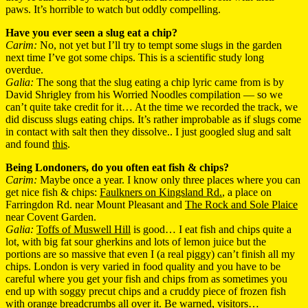
paws. It’s horrible to watch but oddly compelling.
Have you ever seen a slug eat a chip?
Carim:
No, not yet but I’ll try to tempt some slugs in the garden
next time I’ve got some chips. This is a scientific study long
overdue.
Galia:
The song that the slug eating a chip lyric came from is by
David Shrigley from his Worried Noodles compilation — so we
can’t quite take credit for it… At the time we recorded the track, we
did discuss slugs eating chips. It’s rather improbable as if slugs come
in contact with salt then they dissolve.. I just googled slug and salt
and found
this
.
Being Londoners, do you often eat fish & chips?
Carim:
Maybe once a year. I know only three places where you can
get nice fish & chips:
Faulkners on Kingsland Rd.
, a place on
Farringdon Rd. near Mount Pleasant and
The Rock and Sole Plaice
near Covent Garden.
Galia:
Toffs of Muswell Hill
is good… I eat fish and chips quite a
lot, with big fat sour gherkins and lots of lemon juice but the
portions are so massive that even I (a real piggy) can’t finish all my
chips. London is very varied in food quality and you have to be
careful where you get your fish and chips from as sometimes you
end up with soggy precut chips and a cruddy piece of frozen fish
with orange breadcrumbs all over it. Be warned, visitors…