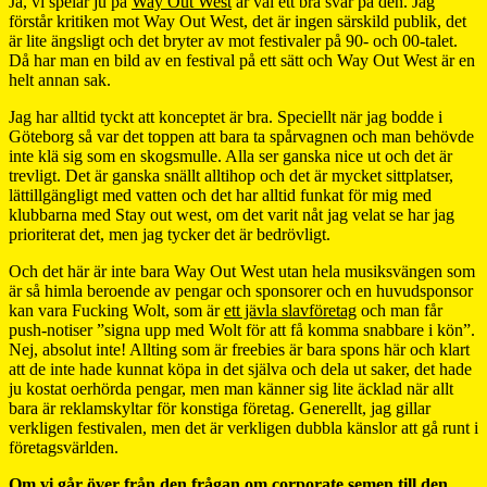
Ja, vi spelar ju på
Way Out West
är väl ett bra svar på den. Jag
förstår kritiken mot Way Out West, det är ingen särskild publik, det
är lite ängsligt och det bryter av mot festivaler på 90- och 00-talet.
Då har man en bild av en festival på ett sätt och Way Out West är en
helt annan sak.
Jag har alltid tyckt att konceptet är bra. Speciellt när jag bodde i
Göteborg så var det toppen att bara ta spårvagnen och man behövde
inte klä sig som en skogsmulle. Alla ser ganska nice ut och det är
trevligt. Det är ganska snällt alltihop och det är mycket sittplatser,
lättillgängligt med vatten och det har alltid funkat för mig med
klubbarna med Stay out west, om det varit nåt jag velat se har jag
prioriterat det, men jag tycker det är bedrövligt.
Och det här är inte bara Way Out West utan hela musiksvängen som
är så himla beroende av pengar och sponsorer och en huvudsponsor
kan vara Fucking Wolt, som är
ett jävla slavföretag
och man får
push-notiser ”signa upp med Wolt för att få komma snabbare i kön”.
Nej, absolut inte! Allting som är freebies är bara spons här och klart
att de inte hade kunnat köpa in det själva och dela ut saker, det hade
ju kostat oerhörda pengar, men man känner sig lite äcklad när allt
bara är reklamskyltar för konstiga företag. Generellt, jag gillar
verkligen festivalen, men det är verkligen dubbla känslor att gå runt i
företagsvärlden.
Om vi går över från den frågan om corporate semen till den