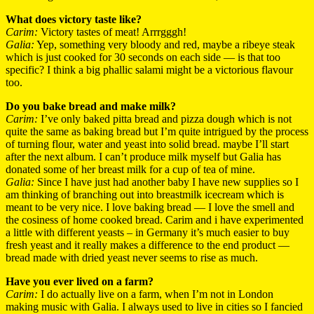
What does victory taste like?
Carim:
Victory tastes of meat! Arrrgggh!
Galia:
Yep, something very bloody and red, maybe a ribeye steak
which is just cooked for 30 seconds on each side — is that too
specific? I think a big phallic salami might be a victorious flavour
too.
Do you bake bread and make milk?
Carim:
I’ve only baked pitta bread and pizza dough which is not
quite the same as baking bread but I’m quite intrigued by the process
of turning flour, water and yeast into solid bread. maybe I’ll start
after the next album. I can’t produce milk myself but Galia has
donated some of her breast milk for a cup of tea of mine.
Galia:
Since I have just had another baby I have new supplies so I
am thinking of branching out into breastmilk icecream which is
meant to be very nice. I love baking bread — I love the smell and
the cosiness of home cooked bread. Carim and i have experimented
a little with different yeasts – in Germany it’s much easier to buy
fresh yeast and it really makes a difference to the end product —
bread made with dried yeast never seems to rise as much.
Have you ever lived on a farm?
Carim:
I do actually live on a farm, when I’m not in London
making music with Galia. I always used to live in cities so I fancied