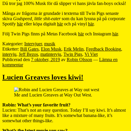
Då tror jag 100% Musk för då slipper vi hans jävla fan-boys också!
Många av frågorna är grundade i texterna till Twin Pigs senaste
skiva
Godspeed, little shit-eater
som du kan lyssna på på corporate
Spotify
här
eller köpa digitalt
här
och på vinyl
här
.
Följ Twin Pigs finns på Metas Facebook
här
och Instagram
här
.
Kategorier:
Intervjuer
,
musik
Etiketter:
Bill Gates
,
Elon Musk
,
Erik Melin
,
Feedback Booking
,
intervju
,
Jeff Bezos
,
matintervju
,
Twin Pigs
,
Vi Viet
Publicerad den
7 oktober, 2019
av
Robin Olsson
—
Lämna en
kommentar
Lucien Greaves loves kiwi!
Me and Lucien Greaves at Way Out West.
Robin: What’s your favorite fruit?
Lucien: That’s not an easy question. Today I’ll say kiwi. It’s almost
like a mixture of many fruits. It’s somewhat banana-like, it’s
somewhat other things-like.
What’s the latest movie you saw?