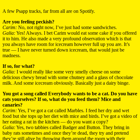
A few Psapp tracks, far from all are on Spotify.
Are you feeling peckish?
Carim:
No, not right now, I’ve just had some sandwiches.
Galia:
Yes! Always. I bet Carim would eat some cake if you offered
it to him. He also made a very profound observation which is that
you always have room for icecream however full up you are. It’s
true — I have never turned down icecream, that would just be
madness.
If so, for what?
Galia:
I would really like some very smelly cheese on some
delicious chewy bread with some chutney and a glass of chocolate
milk. And some icecream obviously. Basically just a dairy binge.
You got a song called Everybody wants to be a cat. Do you have
cats yourselves? If so, what do you feed them? Mice and
canaries?
Carim:
Yes, I’ve got a cat called Marbles. I feed her dry and wet
food but she tops up her diet with mice and birds. I’ve got a video of
her eating a rat in the kitchen — do you want a copy?
Galia:
Yes, two tabbies called Badger and Button. They bring in
baby rats sometimes and once they’re dead, they try and pretend
they’re still alive by throwing them around the room with their