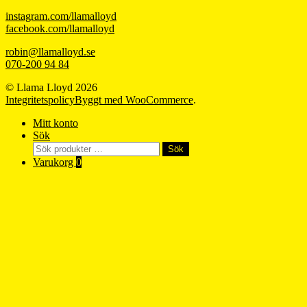
instagram.com/llamalloyd
facebook.com/llamalloyd
robin@llamalloyd.se
070-200 94 84
© Llama Lloyd 2026
Integritetspolicy
Byggt med WooCommerce
.
Mitt konto
Sök
Sök
Sök
efter:
Varukorg
0