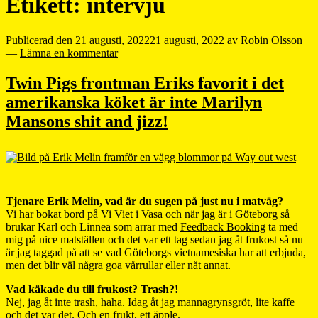
Etikett:
intervju
Publicerad den
21 augusti, 2022
21 augusti, 2022
av
Robin Olsson
—
Lämna en kommentar
Twin Pigs frontman Eriks favorit i det
amerikanska köket är inte Marilyn
Mansons shit and jizz!
Tjenare Erik Melin, vad är du sugen på just nu i matväg?
Vi har bokat bord på
Vi Viet
i Vasa och när jag är i Göteborg så
brukar Karl och Linnea som arrar med
Feedback Booking
ta med
mig på nice matställen och det var ett tag sedan jag åt frukost så nu
är jag taggad på att se vad Göteborgs vietnamesiska har att erbjuda,
men det blir väl några goa vårrullar eller nåt annat.
Vad käkade du till frukost? Trash?!
Nej, jag åt inte trash, haha. Idag åt jag mannagrynsgröt, lite kaffe
och det var det. Och en frukt, ett äpple.