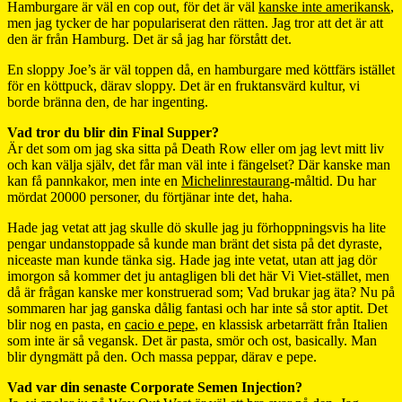
Hamburgare är väl en cop out, för det är väl
kanske inte amerikansk
,
men jag tycker de har populariserat den rätten. Jag tror att det är att
den är från Hamburg. Det är så jag har förstått det.
En sloppy Joe’s är väl toppen då, en hamburgare med köttfärs istället
för en köttpuck, därav sloppy. Det är en fruktansvärd kultur, vi
borde bränna den, de har ingenting.
Vad tror du blir din Final Supper?
Är det som om jag ska sitta på Death Row eller om jag levt mitt liv
och kan välja själv, det får man väl inte i fängelset? Där kanske man
kan få pannkakor, men inte en
Michelinrestaurang
-måltid. Du har
mördat 20000 personer, du förtjänar inte det, haha.
Hade jag vetat att jag skulle dö skulle jag ju förhoppningsvis ha lite
pengar undanstoppade så kunde man bränt det sista på det dyraste,
niceaste man kunde tänka sig. Hade jag inte vetat, utan att jag dör
imorgon så kommer det ju antagligen bli det här Vi Viet-stället, men
då är frågan kanske mer konstruerad som; Vad brukar jag äta? Nu på
sommaren har jag ganska dålig fantasi och har inte så stor aptit. Det
blir nog en pasta, en
cacio e pepe
, en klassisk arbetarrätt från Italien
som inte är så vegansk. Det är pasta, smör och ost, basically. Man
blir dyngmätt på den. Och massa peppar, därav e pepe.
Vad var din senaste Corporate Semen Injection?