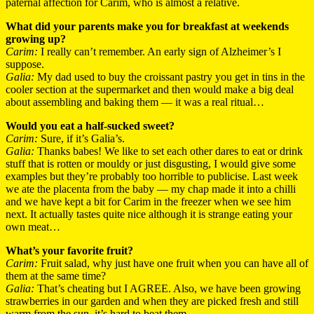
paternal affection for Carim, who is almost a relative.
What did your parents make you for breakfast at weekends
growing up?
Carim:
I really can’t remember. An early sign of Alzheimer’s I
suppose.
Galia:
My dad used to buy the croissant pastry you get in tins in the
cooler section at the supermarket and then would make a big deal
about assembling and baking them — it was a real ritual…
Would you eat a half-sucked sweet?
Carim:
Sure, if it’s Galia’s.
Galia:
Thanks babes! We like to set each other dares to eat or drink
stuff that is rotten or mouldy or just disgusting, I would give some
examples but they’re probably too horrible to publicise. Last week
we ate the placenta from the baby — my chap made it into a chilli
and we have kept a bit for Carim in the freezer when we see him
next. It actually tastes quite nice although it is strange eating your
own meat…
What’s your favorite fruit?
Carim:
Fruit salad, why just have one fruit when you can have all of
them at the same time?
Galia:
That’s cheating but I AGREE. Also, we have been growing
strawberries in our garden and when they are picked fresh and still
warm from the sun, it’s hard to beat them.