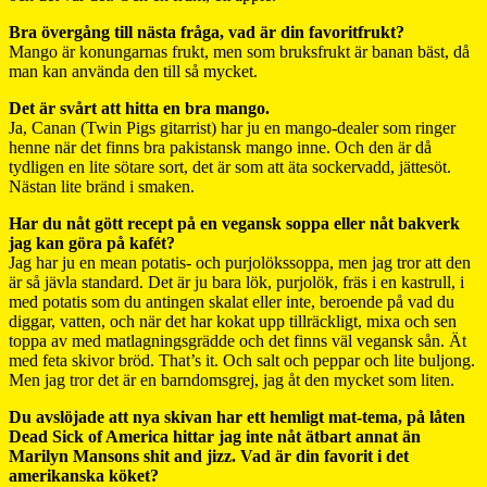
Bra övergång till nästa fråga, vad är din favoritfrukt?
Mango är konungarnas frukt, men som bruksfrukt är banan bäst, då
man kan använda den till så mycket.
Det är svårt att hitta en bra mango.
Ja, Canan (Twin Pigs gitarrist) har ju en mango-dealer som ringer
henne när det finns bra pakistansk mango inne. Och den är då
tydligen en lite sötare sort, det är som att äta sockervadd, jättesöt.
Nästan lite bränd i smaken.
Har du nåt gött recept på en vegansk soppa eller nåt bakverk
jag kan göra på kafét?
Jag har ju en mean potatis- och purjolökssoppa, men jag tror att den
är så jävla standard. Det är ju bara lök, purjolök, fräs i en kastrull, i
med potatis som du antingen skalat eller inte, beroende på vad du
diggar, vatten, och när det har kokat upp tillräckligt, mixa och sen
toppa av med matlagningsgrädde och det finns väl vegansk sån. Ät
med feta skivor bröd. That’s it. Och salt och peppar och lite buljong.
Men jag tror det är en barndomsgrej, jag åt den mycket som liten.
Du avslöjade att nya skivan har ett hemligt mat-tema, på låten
Dead Sick of America hittar jag inte nåt ätbart annat än
Marilyn Mansons shit and jizz. Vad är din favorit i det
amerikanska köket?