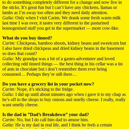
to do something completely different for a change and now live in
the sticks. It’s great fun but I can’t have any chickens, llamas or
lambs as I’m away too often and they need daily attention.
Galia:
Only when I visit Carim. We drank some fresh warm milk
last time I was over, it tastes very different to the pasturised
homogenised stuff you get in the supermarket — more cow-like.
What do you buy tinned?
Carim:
Chickpeas, bamboo shoots, kidney beans and sweetcorn but
I also have dried chickpeas and dried kidney beans in the basement
so does that count?
Galia:
My grandpa was a bit of a gastro-adventurer and loved
collecting odd tinned things — the best thing in his cellar was a tin
of ants in chocolate but i don’t remember them ever being
consumed… Perhaps they’re still there…
Do you have a grocery list in your pocket now?
Carim:
Nope, it’s sticking to the fridge.
Galia:
I did up until about minutes ago when i gave it to my chap as
he’s off to the shops to buy onions and smelly cheese. I really, really
want smelly cheese.
Is the dad in ”Dad’s Breakdown” your dad?
Carim:
No, but I do call him dad to amuse him.
Galia:
He is my dad in real life, and I think he feels a certain