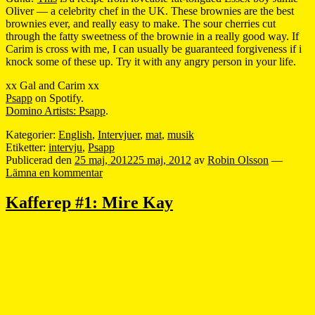
Oliver — a celebrity chef in the UK. These brownies are the best
brownies ever, and really easy to make. The sour cherries cut
through the fatty sweetness of the brownie in a really good way. If
Carim is cross with me, I can usually be guaranteed forgiveness if i
knock some of these up. Try it with any angry person in your life.
xx Gal and Carim xx
Psapp
on Spotify.
Domino Artists: Psapp
.
Kategorier:
English
,
Intervjuer
,
mat
,
musik
Etiketter:
intervju
,
Psapp
Publicerad den
25 maj, 2012
25 maj, 2012
av
Robin Olsson
—
Lämna en kommentar
Kafferep #1: Mire Kay