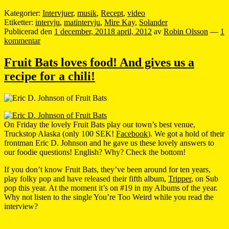
Kategorier:
Intervjuer
,
musik
,
Recept
,
video
Etiketter:
intervju
,
matintervju
,
Mire Kay
,
Solander
Publicerad den
1 december, 2011
8 april, 2012
av
Robin Olsson
—
1
kommentar
Fruit Bats loves food! And gives us a
recipe for a chili!
On Friday the lovely Fruit Bats play our town’s best venue,
Truckstop Alaska (only 100 SEK!
Facebook
). We got a hold of their
frontman Eric D. Johnson and he gave us these lovely answers to
our foodie questions! English? Why? Check the bottom!
If you don’t know Fruit Bats, they’ve been around for ten years,
play folky pop and have released their fifth album,
Tripper
, on Sub
pop this year. At the moment it’s on #19 in my Albums of the year.
Why not listen to the single You’re Too Weird while you read the
interview?