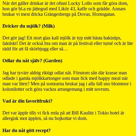
När det gäller drinkar är det oftast Lucky Lollo som får göra dom,
hon gör bl.a en jättegod med Likör 43, kaffe och grädde. Annars
brukar vi mest dricka Grängesbergs på Dovas, Hornsgatan.
Dricker du mjölk? (Milk)
Det gör jag! Ett stort glas kall mjölk är typ mitt bästa bakistips,
faktiskt! Det är också bra om man är på festival eller turné och är lite
rädd för att få skörbjugg eller så…
Odlar du nåt själv? (Garden)
Jag har tyvärr aldrig riktigt odlat nåt. Förutom sån där krasse man
odlade i gamla mjölkkartonger som man fick med happy meal när
man var liten? Men på somrarna brukar jag i alla fall sno blommor i
kolonilotter och göra vackra arrangemang i mitt sovrum.
Vad är din favoritfrukt?
Det var äpple tills vi fick reda på att Bill Kaulitz i Tokio hotel är
allergisk mot äpplen, så nu bojkottar vi dom.
Har du nåt gött recept?