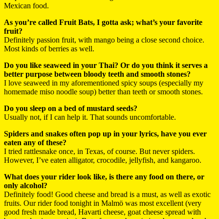
Mexican food.
As you’re called Fruit Bats, I gotta ask; what’s your favorite
fruit?
Definitely passion fruit, with mango being a close second choice.
Most kinds of berries as well.
Do you like seaweed in your Thai? Or do you think it serves a
better purpose between bloody teeth and smooth stones?
I love seaweed in my aforementioned spicy soups (especially my
homemade miso noodle soup) better than teeth or smooth stones.
Do you sleep on a bed of mustard seeds?
Usually not, if I can help it. That sounds uncomfortable.
Spiders and snakes often pop up in your lyrics, have you ever
eaten any of these?
I tried rattlesnake once, in Texas, of course. But never spiders.
However, I’ve eaten alligator, crocodile, jellyfish, and kangaroo.
What does your rider look like, is there any food on there, or
only alcohol?
Definitely food! Good cheese and bread is a must, as well as exotic
fruits. Our rider food tonight in Malmö was most excellent (very
good fresh made bread, Havarti cheese, goat cheese spread with