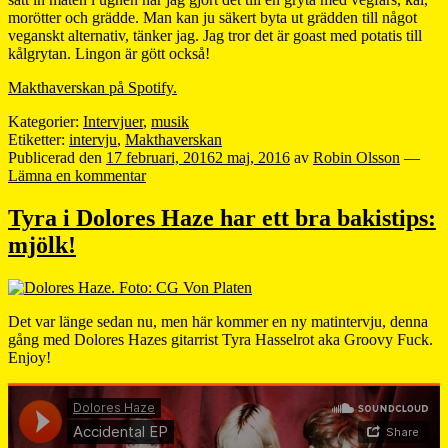
morötter och grädde. Man kan ju säkert byta ut grädden till något
veganskt alternativ, tänker jag. Jag tror det är goast med potatis till
kålgrytan. Lingon är gött också!
Makthaverskan på Spotify.
Kategorier:
Intervjuer
,
musik
Etiketter:
intervju
,
Makthaverskan
Publicerad den
17 februari, 2016
2 maj, 2016
av
Robin Olsson
—
Lämna en kommentar
Tyra i Dolores Haze har ett bra bakistips:
mjölk!
Det var länge sedan nu, men här kommer en ny matintervju, denna
gång med Dolores Hazes gitarrist Tyra Hasselrot aka Groovy Fuck.
Enjoy!