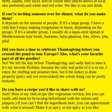
beets, salami, very nice). But of course beer (micro-brews or local
ales preferred) and white and red wine. We like to eat and drink.
If you’re inviting someone over for dinner, what do you make
them?
It depends on the amount of people. If it’s a large group, I have a
chili that I enjoy making (vegetarian or bison, depending on the
group). If it’s a smaller group, I usually do a tapas-style spread or
Mediterranean type foods, hummus, baba ghanouj, feta, olives, pita,
pilaf.
Did you have a time to celebrate Thanksgiving before you
crossed the pond to tour Europe? Also, what’s your favorite
part of all the goodies?
No! We left the day before Thanksgiving, and sadly had to miss it.
It’s my favorite Holiday, because the only real point of it is to eat. I
enjoy the stuffing and potatoes best, but it the turkey is done
properly (juicy and not overcooked) the whole thing can be pretty
fantastic.
Do you have a recipe you’d like to share with us?
Sure! Here is my chili recipe (the vegetarian version, but you can
easily add meat by browning beforehand with the onions and
peppers.) If you can’t find the ingredients here, you can approximate
with what is around! Make it as spicy or not spicy as you like.