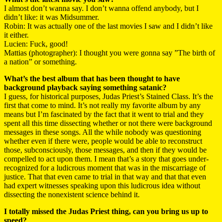
I almost don’t wanna say. I don’t wanna offend anybody, but I
didn’t like: it was Midsummer.
Robin: It was actually one of the last movies I saw and I didn’t like
it either.
Lucien: Fuck, good!
Mattias (photographer): I thought you were gonna say ”The birth of
a nation” or something.
What’s the best album that has been thought to have
background playback saying something satanic?
I guess, for historical purposes, Judas Priest’s Stained Class. It’s the
first that come to mind. It’s not really my favorite album by any
means but I’m fascinated by the fact that it went to trial and they
spent all this time dissecting whether or not there were background
messages in these songs. All the while nobody was questioning
whether even if there were, people would be able to reconstruct
those, subconsciously, those messages, and then if they would be
compelled to act upon them. I mean that’s a story that goes under-
recognized for a ludicrous moment that was in the miscarriage of
justice. That that even came to trial in that way and that that even
had expert witnesses speaking upon this ludicrous idea without
dissecting the nonexistent science behind it.
I totally missed the Judas Priest thing, can you bring us up to
speed?