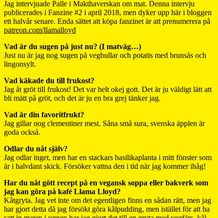
Jag intervjuade Palle i Makthaverskan om mat. Denna intervju
publicerades i Fanzine #2 i april 2018, men dyker upp här i bloggen
ett halvår senare. Enda sättet att köpa fanzinet är att prenumerera på
patreon.com/llamalloyd
Vad är du sugen på just nu? (I matväg…)
Just nu är jag nog sugen på vegbullar och potatis med brunsås och
lingonsylt.
Vad käkade du till frukost?
Jag åt gröt till frukost! Det var helt okej gott. Det är ju väldigt lätt att
bli mätt på gröt, och det är ju en bra grej tänker jag.
Vad är din favoritfrukt?
Jag gillar nog clementiner mest. Såna små sura, svenska äpplen är
goda också.
Odlar du nåt själv?
Jag odlar inget, men har en stackars basilikaplanta i mitt fönster som
är i halvdant skick. Försöker vattna den i tid när jag kommer ihåg!
Har du nåt gött recept på en vegansk soppa eller bakverk som
jag kan göra på kafé Llama Lloyd?
Kåtgryta. Jag vet inte om det egentligen finns en sådan rätt, men jag
har gjort detta då jag försökt göra kålpudding, men istället för att ha
satt in maten i ugnen har jag gjort det till en gryta med vegfärs, kål,