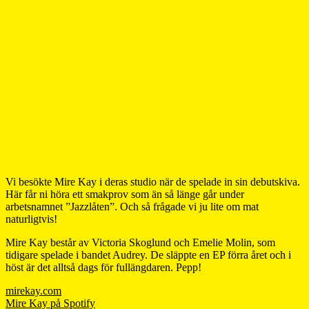
Vi besökte Mire Kay i deras studio när de spelade in sin debutskiva.
Här får ni höra ett smakprov som än så länge går under
arbetsnamnet ”Jazzlåten”. Och så frågade vi ju lite om mat
naturligtvis!
Mire Kay består av Victoria Skoglund och Emelie Molin, som
tidigare spelade i bandet Audrey. De släppte en EP förra året och i
höst är det alltså dags för fullängdaren. Pepp!
mirekay.com
Mire Kay på Spotify