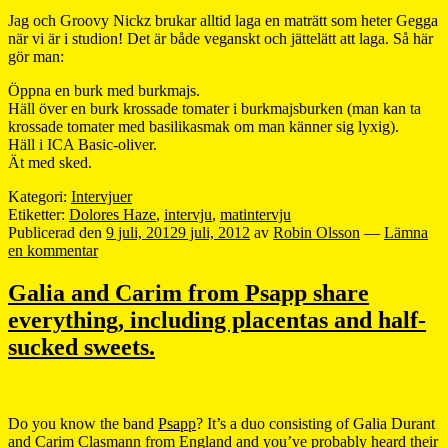
Jag och Groovy Nickz brukar alltid laga en maträtt som heter Gegga
när vi är i studion! Det är både veganskt och jättelätt att laga. Så här
gör man:
Öppna en burk med burkmajs.
Häll över en burk krossade tomater i burkmajsburken (man kan ta
krossade tomater med basilikasmak om man känner sig lyxig).
Häll i ICA Basic-oliver.
Ät med sked.
Kategori:
Intervjuer
Etiketter:
Dolores Haze
,
intervju
,
matintervju
Publicerad den
9 juli, 2012
9 juli, 2012
av
Robin Olsson
—
Lämna
en kommentar
Galia and Carim from Psapp share
everything, including placentas and half-
sucked sweets.
Do you know the band
Psapp
? It’s a duo consisting of Galia Durant
and Carim Clasmann from England and you’ve probably heard their