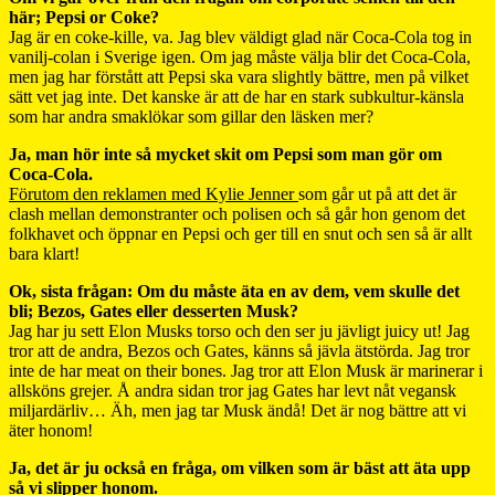
här; Pepsi or Coke?
Jag är en coke-kille, va. Jag blev väldigt glad när Coca-Cola tog in
vanilj-colan i Sverige igen. Om jag måste välja blir det Coca-Cola,
men jag har förstått att Pepsi ska vara slightly bättre, men på vilket
sätt vet jag inte. Det kanske är att de har en stark subkultur-känsla
som har andra smaklökar som gillar den läsken mer?
Ja, man hör inte så mycket skit om Pepsi som man gör om
Coca-Cola.
Förutom den reklamen med Kylie Jenner
som går ut på att det är
clash mellan demonstranter och polisen och så går hon genom det
folkhavet och öppnar en Pepsi och ger till en snut och sen så är allt
bara klart!
Ok, sista frågan: Om du måste äta en av dem, vem skulle det
bli; Bezos, Gates eller desserten Musk?
Jag har ju sett Elon Musks torso och den ser ju jävligt juicy ut! Jag
tror att de andra, Bezos och Gates, känns så jävla ätstörda. Jag tror
inte de har meat on their bones. Jag tror att Elon Musk är marinerar i
allsköns grejer. Å andra sidan tror jag Gates har levt nåt vegansk
miljardärliv… Äh, men jag tar Musk ändå! Det är nog bättre att vi
äter honom!
Ja, det är ju också en fråga, om vilken som är bäst att äta upp
så vi slipper honom.