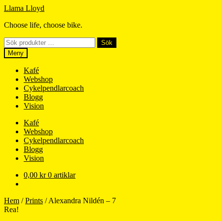
Hoppa
Hoppa
Llama Lloyd
till
till
Choose life, choose bike.
navigering
innehåll
Sök
Sök
efter:
Meny
Kafé
Webshop
Cykelpendlarcoach
Blogg
Vision
Kafé
Webshop
Cykelpendlarcoach
Blogg
Vision
0,00
kr
0 artiklar
Hem
/
Prints
/
Alexandra Nildén – 7
Rea!