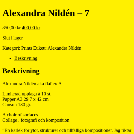
Alexandra Nildén – 7
Det
Det
850,00
kr
400,00
kr
ursprungliga
nuvarande
Slut i lager
priset
priset
var:
är:
Kategori:
Prints
Etikett:
Alexandra Nildén
850,00 kr.
400,00 kr.
Beskrivning
Beskrivning
Alexandra Nildén aka flaflex.A
Limiterad upplaga á 10 st.
Papper A3 29,7 x 42 cm.
Canson 180 gr.
A choir of surfaces.
Collage , fotografi och komposition.
”En kärlek för ytor, strukturer och tillfälliga kompositioner. Jag riktar