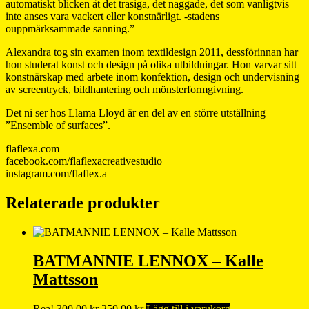
automatiskt blicken åt det trasiga, det naggade, det som vanligtvis
inte anses vara vackert eller konstnärligt. -stadens
ouppmärksammade sanning.”
Alexandra tog sin examen inom textildesign 2011, dessförinnan har
hon studerat konst och design på olika utbildningar. Hon varvar sitt
konstnärskap med arbete inom konfektion, design och undervisning
av screentryck, bildhantering och mönsterformgivning.
Det ni ser hos Llama Lloyd är en del av en större utställning
”Ensemble of surfaces”.
flaflexa.com
facebook.com/flaflexacreativestudio
instagram.com/flaflex.a
Relaterade produkter
BATMANNIE LENNOX – Kalle
Mattsson
Det
Det
Rea!
300,00
kr
250,00
kr
Lägg till i varukorg