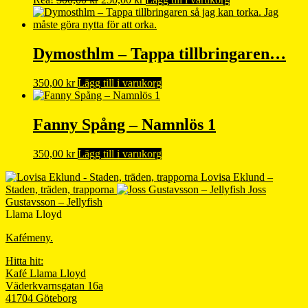
ursprungliga
nuvarande
priset
priset
var:
är:
300,00 kr.
250,00 kr.
Dymosthlm – Tappa tillbringaren…
350,00
kr
Lägg till i varukorg
Fanny Spång – Namnlös 1
350,00
kr
Lägg till i varukorg
Lovisa Eklund –
Staden, träden, trapporna
Joss
Gustavsson – Jellyfish
Llama Lloyd
Kafémeny.
Hitta hit:
Kafé Llama Lloyd
Väderkvarnsgatan 16a
41704 Göteborg