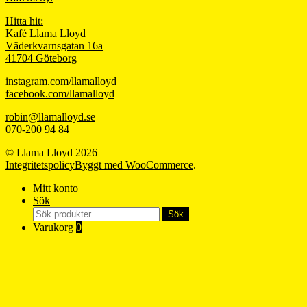
Hitta hit:
Kafé Llama Lloyd
Väderkvarnsgatan 16a
41704 Göteborg
instagram.com/llamalloyd
facebook.com/llamalloyd
robin@llamalloyd.se
070-200 94 84
© Llama Lloyd 2026
Integritetspolicy
Byggt med WooCommerce
.
Mitt konto
Sök
Sök
Sök
efter:
Varukorg
0