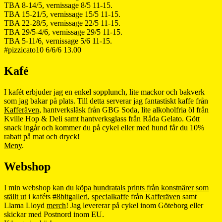
TBA 8-14/5, vernissage 8/5 11-15.
TBA 15-21/5, vernissage 15/5 11-15.
TBA 22-28/5, vernissage 22/5 11-15.
TBA 29/5-4/6, vernissage 29/5 11-15.
TBA 5-11/6, vernissage 5/6 11-15.
#pizzicato10 6/6/6 13.00
Kafé
I kafét erbjuder jag en enkel sopplunch, lite mackor och bakverk
som jag bakar på plats. Till detta serverar jag fantastiskt kaffe från
Kafferäven
, hantverksläsk från GBG Soda, lite alkoholfria öl från
Kville Hop & Deli samt hantverksglass från Råda Gelato. Gött
snack ingår och kommer du på cykel eller med hund får du 10%
rabatt på mat och dryck!
Meny
.
Webshop
I min webshop kan du
köpa hundratals prints från konstnärer som
ställt ut
i kaféts
#8bitgalleri
,
specialkaffe
från
Kafferäven
samt
Llama Lloyd
merch
! Jag levererar på cykel inom Göteborg eller
skickar med Postnord inom EU.