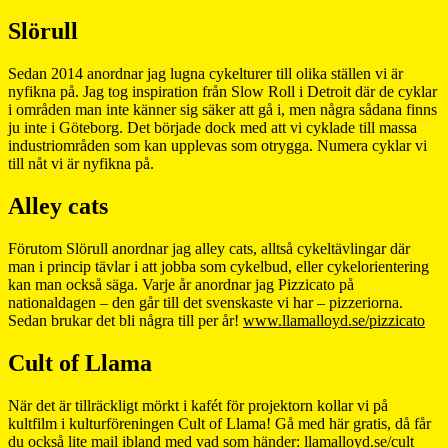
Slörull
Sedan 2014 anordnar jag lugna cykelturer till olika ställen vi är
nyfikna på. Jag tog inspiration från Slow Roll i Detroit där de cyklar
i områden man inte känner sig säker att gå i, men några sådana finns
ju inte i Göteborg. Det började dock med att vi cyklade till massa
industriområden som kan upplevas som otrygga. Numera cyklar vi
till nåt vi är nyfikna på.
Alley cats
Förutom Slörull anordnar jag alley cats, alltså cykeltävlingar där
man i princip tävlar i att jobba som cykelbud, eller cykelorientering
kan man också säga. Varje år anordnar jag Pizzicato på
nationaldagen – den går till det svenskaste vi har – pizzeriorna.
Sedan brukar det bli några till per år!
www.llamalloyd.se/pizzicato
Cult of Llama
När det är tillräckligt mörkt i kafét för projektorn kollar vi på
kultfilm i kulturföreningen Cult of Llama! Gå med här gratis, då får
du också lite mail ibland med vad som händer:
llamalloyd.se/cult