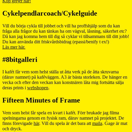
Köp grejer här!
Cykelpendlarcoach/Cykelguide
Vill du börja cykla till jobbet och vill ha proffshjälp som du kan
fråga alla frågor du kan tänkas ha om vägval, låsning, säkerhet etc?
Då kan jag komma hem till dig så cyklar vi tillsammans till ditt jobb!
Du kan använda ditt friskvårdsbidrag (epassi/benify t ex!)
Läs mer här.
#8bitgalleri
I kafét får vem som helst ställa ut åtta verk på de åtta skruvarna
(därav namnet) på kaféväggen. A3 är bästa storleken. De hänger en
vecka och efter den veckan kan konstnären låta mig fortsätta sälja
deras prints i
webshopen
.
Fifteen Minutes of Frame
Vem som helst får spela en kvart i kafét. Förr brukade jag filma
spelningarna genom en fysisk ram, därav namnet på projektet. De
finns förevigade
här
. Vill du spela är det bara att
maila
. Gage är mat
och dryck.