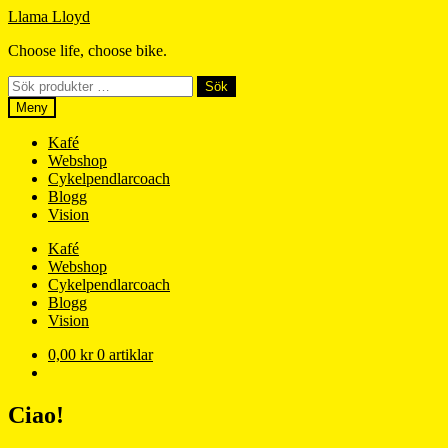
Hoppa
Hoppa
Llama Lloyd
till
till
Choose life, choose bike.
navigering
innehåll
Sök
Sök
efter:
Meny
Kafé
Webshop
Cykelpendlarcoach
Blogg
Vision
Kafé
Webshop
Cykelpendlarcoach
Blogg
Vision
0,00
kr
0 artiklar
Ciao!