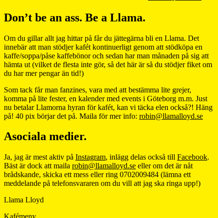
Don’t be an ass. Be a Llama.
Om du gillar allt jag hittar på får du jättegärna bli en Llama. Det
innebär att man stödjer kafét kontinuerligt genom att stödköpa en
kaffe/soppa/påse kaffebönor och sedan har man månaden på sig att
hämta ut (vilket de flesta inte gör, så det här är så du stödjer fiket om
du har mer pengar än tid!)
Som tack får man fanzines, vara med att bestämma lite grejer,
komma på lite fester, en kalender med events i Göteborg m.m. Just
nu betalar Llamorna hyran för kafét, kan vi täcka elen också?! Häng
på! 40 pix börjar det på. Maila för mer info:
robin@llamalloyd.se
Asociala medier.
Ja, jag är mest aktiv på
Instagram
, inlägg delas också till
Facebook
.
Bäst är dock att maila
robin@llamalloyd.se
eller om det är nåt
brådskande, skicka ett mess eller ring 0702009484 (lämna ett
meddelande på telefonsvararen om du vill att jag ska ringa upp!)
Llama Lloyd
Kafémeny.