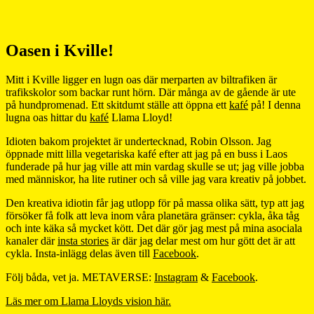
Oasen i Kville!
Mitt i Kville ligger en lugn oas där merparten av biltrafiken är
trafikskolor som backar runt hörn. Där många av de gående är ute
på hundpromenad. Ett skitdumt ställe att öppna ett
kafé
på! I denna
lugna oas hittar du
kafé
Llama Lloyd!
Idioten bakom projektet är undertecknad, Robin Olsson. Jag
öppnade mitt lilla vegetariska kafé efter att jag på en buss i Laos
funderade på hur jag ville att min vardag skulle se ut; jag ville jobba
med människor, ha lite rutiner och så ville jag vara kreativ på jobbet.
Den kreativa idiotin får jag utlopp för på massa olika sätt, typ att jag
försöker få folk att leva inom våra planetära gränser: cykla, åka tåg
och inte käka så mycket kött. Det där gör jag mest på mina asociala
kanaler där
insta stories
är där jag delar mest om hur gött det är att
cykla. Insta-inlägg delas även till
Facebook
.
Följ båda, vet ja. METAVERSE:
Instagram
&
Facebook
.
Läs mer om Llama Lloyds vision här.