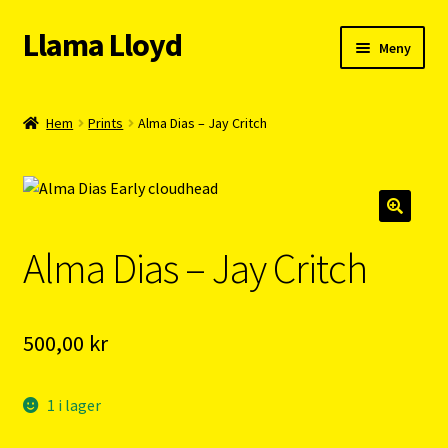
Llama Lloyd
Hoppa
Hoppa
Meny
till
till
navigering
innehåll
Kafé
Hem
Prints
Alma Dias – Jay Critch
Webshop
Cykelpendlarcoach
Alma Dias – Jay Critch
Blogg
Vision
500,00
kr
1 i lager