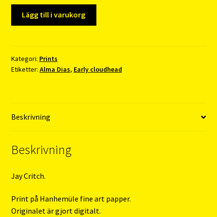
Alma
Lägg till i varukorg
Dias
–
Jay
Critch
Kategori:
Prints
Etiketter:
Alma Dias
,
Early cloudhead
mängd
Beskrivning
Beskrivning
Jay Critch.
Print på Hanhemüle fine art papper.
Originalet är gjort digitalt.