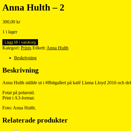
Anna Hulth – 2
300,00
kr
1 i lager
Anna
Lägg till i varukorg
Hulth
Kategori:
Prints
Etikett:
Anna Hulth
–
2
Beskrivning
mängd
Beskrivning
Anna Hulth ställde ut i #8bitgalleri på kafé Llama Lloyd 2016 och dela
Fotat på polaroid.
Print i A3-format.
Foto: Anna Hulth.
Relaterade produkter