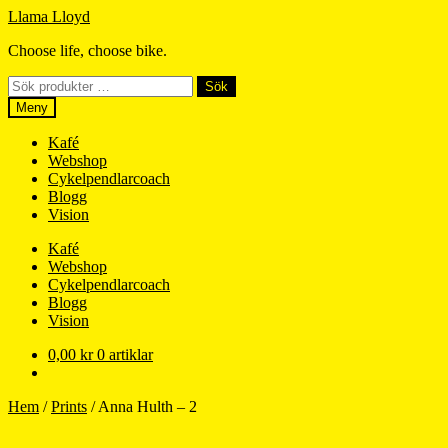
Hoppa
Hoppa
Llama Lloyd
till
till
Choose life, choose bike.
navigering
innehåll
Sök
Sök
efter:
Meny
Kafé
Webshop
Cykelpendlarcoach
Blogg
Vision
Kafé
Webshop
Cykelpendlarcoach
Blogg
Vision
0,00
kr
0 artiklar
Hem
/
Prints
/
Anna Hulth – 2