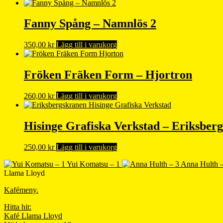
Fanny Spång – Namnlös 2
350,00
kr
Lägg till i varukorg
Fröken Fräken Form – Hjortron
260,00
kr
Lägg till i varukorg
Hisinge Grafiska Verkstad – Eriksber
250,00
kr
Lägg till i varukorg
Yui Komatsu – 1
Anna Hulth –
Llama Lloyd
Kafémeny.
Hitta hit:
Kafé Llama Lloyd