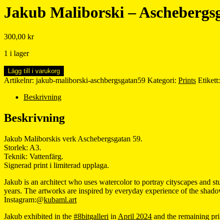
Jakub Maliborski – Aschebergs
300,00
kr
1 i lager
Jakub
Lägg till i varukorg
Maliborski
Artikelnr:
jakub-maliborski-aschbergsgatan59
Kategori:
Prints
Etikett
-
Aschebergsgatan
Beskrivning
59
mängd
Beskrivning
Jakub Maliborskis verk Aschebergsgatan 59.
Storlek: A3.
Teknik: Vattenfärg.
Signerad print i limiterad upplaga.
Jakub is an architect who uses watercolor to portray cityscapes and s
years. The artworks are inspired by everyday experience of the shadow
Instagram:@
kubaml.art
Jakub exhibited in the
#8bitgalleri
in
April 2024
and the remaining prin