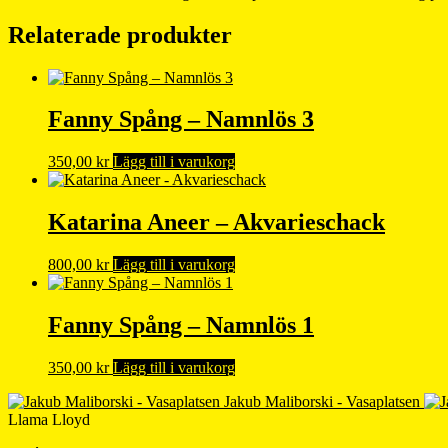
Relaterade produkter
Fanny Spång – Namnlös 3
350,00
kr
Lägg till i varukorg
Katarina Aneer – Akvarieschack
800,00
kr
Lägg till i varukorg
Fanny Spång – Namnlös 1
350,00
kr
Lägg till i varukorg
Jakub Maliborski - Vasaplatsen
Llama Lloyd