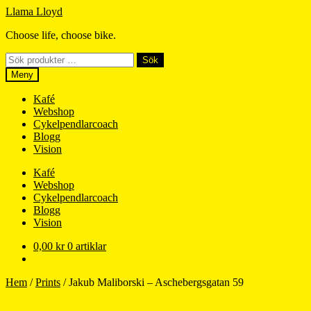
Hoppa
Hoppa
Llama Lloyd
till
till
Choose life, choose bike.
navigering
innehåll
Sök
Sök
efter:
Meny
Kafé
Webshop
Cykelpendlarcoach
Blogg
Vision
Kafé
Webshop
Cykelpendlarcoach
Blogg
Vision
0,00
kr
0 artiklar
Hem
/
Prints
/
Jakub Maliborski – Aschebergsgatan 59