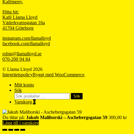
Kafémeny.
Hitta hit:
Kafé Llama Lloyd
Väderkvarnsgatan 16a
41704 Göteborg
instagram.com/llamalloyd
facebook.com/llamalloyd
robin@llamalloyd.se
070-200 94 84
© Llama Lloyd 2026
Integritetspolicy
Byggt med WooCommerce
.
Mitt konto
Sök
Sök
Sök
efter:
Varukorg
0
Du tittar på:
Jakub Maliborski – Aschebergsgatan 59
300,00
kr
Lägg till i varukorg