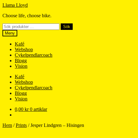
Hoppa
Hoppa
Llama Lloyd
till
till
Choose life, choose bike.
navigering
innehåll
Sök
Sök
efter:
Meny
Kafé
Webshop
Cykelpendlarcoach
Blogg
Vision
Kafé
Webshop
Cykelpendlarcoach
Blogg
Vision
0,00
kr
0 artiklar
Hem
/
Prints
/
Jesper Lindgren – Hisingen