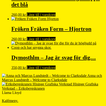
det blå
260,00
kr
Lägg till i varukorg
Fröken Fräken Form – Hjortron
260,00
kr
Lägg till i varukorg
Dymosthlm – Jag är svag för dig…
350,00
kr
Lägg till i varukorg
Anna och
Marcus Lundstedt – Welcome to Clarksdale
Hisinge Grafiska
Verkstad – Eriksbergskranen
Llama Lloyd
Kafémeny.