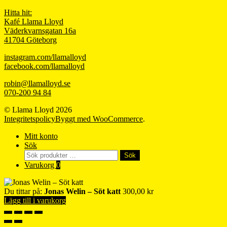
Hitta hit:
Kafé Llama Lloyd
Väderkvarnsgatan 16a
41704 Göteborg
instagram.com/llamalloyd
facebook.com/llamalloyd
robin@llamalloyd.se
070-200 94 84
© Llama Lloyd 2026
Integritetspolicy
Byggt med WooCommerce
.
Mitt konto
Sök
Sök
Sök
efter:
Varukorg
0
Du tittar på:
Jonas Welin – Söt katt
300,00
kr
Lägg till i varukorg