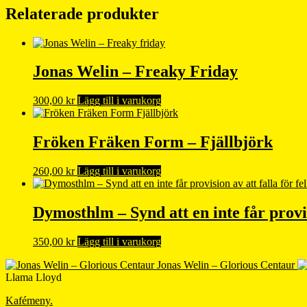
Relaterade produkter
Jonas Welin – Freaky Friday
300,00
kr
Lägg till i varukorg
Fröken Fräken Form – Fjällbjörk
260,00
kr
Lägg till i varukorg
Dymosthlm – Synd att en inte får pro
350,00
kr
Lägg till i varukorg
Jonas Welin – Glorious Centaur
Llama Lloyd
Kafémeny.