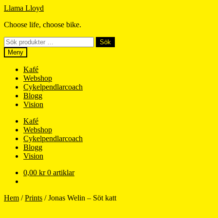
Hoppa
Hoppa
Llama Lloyd
till
till
Choose life, choose bike.
navigering
innehåll
Sök
Sök
efter:
Meny
Kafé
Webshop
Cykelpendlarcoach
Blogg
Vision
Kafé
Webshop
Cykelpendlarcoach
Blogg
Vision
0,00
kr
0 artiklar
Hem
/
Prints
/
Jonas Welin – Söt katt