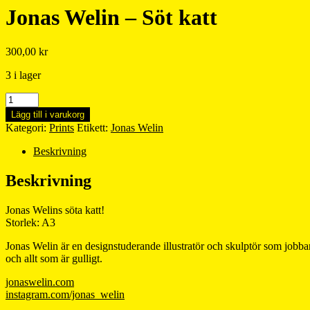
Jonas Welin – Söt katt
300,00
kr
3 i lager
Jonas
Welin
Lägg till i varukorg
–
Kategori:
Prints
Etikett:
Jonas Welin
Söt
katt
Beskrivning
mängd
Beskrivning
Jonas Welins söta katt!
Storlek: A3
Jonas Welin är en designstuderande illustratör och skulptör som jobbar 
och allt som är gulligt.
jonaswelin.com
instagram.com/jonas_welin