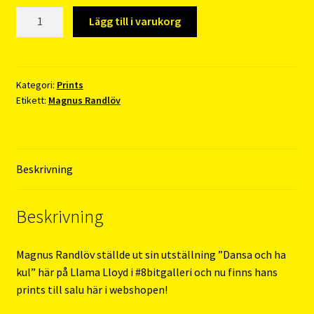
Magnus
Lägg till i varukorg
Randlöv
–
4
mängd
Kategori:
Prints
Etikett:
Magnus Randlöv
Beskrivning
Beskrivning
Magnus Randlöv ställde ut sin utställning ”Dansa och ha
kul” här på Llama Lloyd i
#8bitgalleri
och nu finns hans
prints till salu här i webshopen!