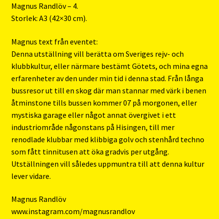
Magnus Randlöv – 4.
Storlek: A3 (42×30 cm).
Magnus text från eventet:
Denna utställning vill berätta om Sveriges rejv- och
klubbkultur, eller närmare bestämt Götets, och mina egna
erfarenheter av den under min tid i denna stad. Från långa
bussresor ut till en skog där man stannar med värk i benen
åtminstone tills bussen kommer 07 på morgonen, eller
mystiska garage eller något annat övergivet i ett
industriområde någonstans på Hisingen, till mer
renodlade klubbar med klibbiga golv och stenhård techno
som fått tinnitusen att öka gradvis per utgång.
Utställningen vill således uppmuntra till att denna kultur
lever vidare.
Magnus Randlöv
www.instagram.com/magnusrandlov