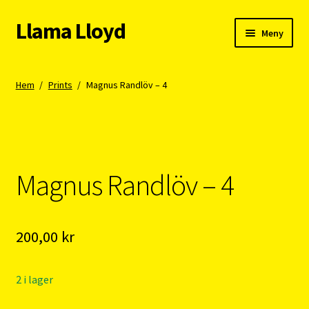
Llama Lloyd
Hoppa
Hoppa
Meny
till
till
navigering
innehåll
Kafé
Hem
/
Prints
/
Magnus Randlöv – 4
Webshop
Cykelpendlarcoach
Magnus Randlöv – 4
Blogg
Vision
200,00
kr
2 i lager