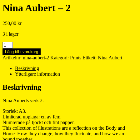
Nina Aubert – 2
250,00
kr
3 i lager
Nina
Aubert
Lägg till i varukorg
-
Artikelnr:
nina-aubert-2
Kategori:
Prints
Etikett:
Nina Aubert
2
mängd
Beskrivning
Ytterligare information
Beskrivning
Nina Auberts verk 2.
Storlek: A3.
Limiterad upplaga: en av fem.
Numrerade på tjockt och fint papper.
This collection of illustrations are a reflection on the Body and
Home. How they change, how they fluctuate, and how we are
bound together.