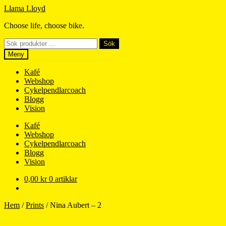
Hoppa
Hoppa
Llama Lloyd
till
till
Choose life, choose bike.
navigering
innehåll
Sök
Sök
efter:
Meny
Kafé
Webshop
Cykelpendlarcoach
Blogg
Vision
Kafé
Webshop
Cykelpendlarcoach
Blogg
Vision
0,00
kr
0 artiklar
Hem
/
Prints
/
Nina Aubert – 2