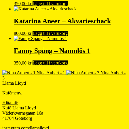
350,00
kr
Lägg till i varukorg
Katarina Aneer – Akvarieschack
800,00
kr
Lägg till i varukorg
Fanny Spång – Namnlös 1
350,00
kr
Lägg till i varukorg
Nina Aubert - 1
Nina Aubert -
3
Llama Lloyd
Kafémeny.
Hitta hit:
Kafé Llama Lloyd
Väderkvarnsgatan 16a
41704 Göteborg
instagram.com/llamalloyd