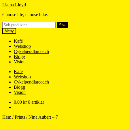
Hoppa
Hoppa
Llama Lloyd
till
till
Choose life, choose bike.
navigering
innehåll
Sök
Sök
efter:
Meny
Kafé
Webshop
Cykelpendlarcoach
Blogg
Vision
Kafé
Webshop
Cykelpendlarcoach
Blogg
Vision
0,00
kr
0 artiklar
Hem
/
Prints
/
Nina Aubert – 7