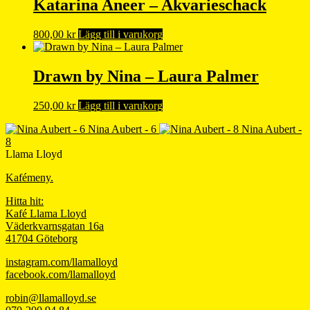
Katarina Aneer – Akvarieschack
800,00
kr
Lägg till i varukorg
Drawn by Nina – Laura Palmer
250,00
kr
Lägg till i varukorg
Nina Aubert - 6
Nina Aubert -
8
Llama Lloyd
Kafémeny.
Hitta hit:
Kafé Llama Lloyd
Väderkvarnsgatan 16a
41704 Göteborg
instagram.com/llamalloyd
facebook.com/llamalloyd
robin@llamalloyd.se