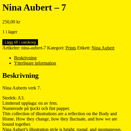
Nina Aubert – 7
250,00
kr
1 i lager
Nina
Lägg till i varukorg
Aubert
Artikelnr:
nina-aubert-7
Kategori:
Prints
Etikett:
Nina Aubert
-
7
Beskrivning
mängd
Ytterligare information
Beskrivning
Nina Auberts verk 7.
Storlek: A3.
Limiterad upplaga: en av fem.
Numrerade på tjockt och fint papper.
This collection of illustrations are a reflection on the Body and
Home. How they change, how they fluctuate, and how we are
bound together.
Nina Aubert’s illustration style is bright, round, and spontaneous.