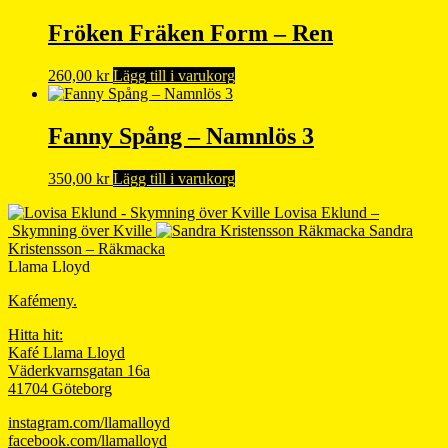
priset
priset
var:
är:
Fröken Fräken Form – Ren
300,00 kr.
250,00 kr.
260,00
kr
Lägg till i varukorg
Fanny Spång – Namnlös 3
350,00
kr
Lägg till i varukorg
Lovisa Eklund –
Skymning över Kville
Sandra
Kristensson – Räkmacka
Llama Lloyd
Kafémeny.
Hitta hit:
Kafé Llama Lloyd
Väderkvarnsgatan 16a
41704 Göteborg
instagram.com/llamalloyd
facebook.com/llamalloyd