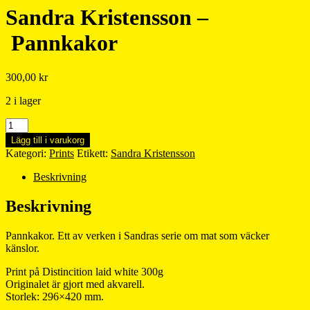
Sandra Kristensson –
Pannkakor
300,00
kr
2 i lager
Sandra
Kristensson
Lägg till i varukorg
–
Kategori:
Prints
Etikett:
Sandra Kristensson
Pannkakor
mängd
Beskrivning
Beskrivning
Pannkakor. Ett av verken i Sandras serie om mat som väcker
känslor.
Print på Distincition laid white 300g
Originalet är gjort med akvarell.
Storlek: 296×420 mm.