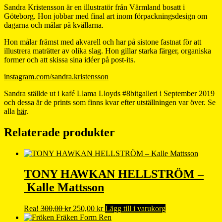
Sandra Kristensson är en illustratör från Värmland bosatt i
Göteborg. Hon jobbar med final art inom förpackningsdesign om
dagarna och målar på kvällarna.
Hon målar främst med akvarell och har på sistone fastnat för att
illustrera maträtter av olika slag. Hon gillar starka färger, organiska
former och att skissa sina idéer på post-its.
instagram.com/sandra.kristensson
Sandra ställde ut i kafé Llama Lloyds #8bitgalleri i September 2019
och dessa är de prints som finns kvar efter utställningen var över. Se
alla
här
.
Relaterade produkter
TONY HAWKAN HELLSTRÖM –
Kalle Mattsson
Det
Det
Rea!
300,00
kr
250,00
kr
Lägg till i varukorg
ursprungliga
nuvarande