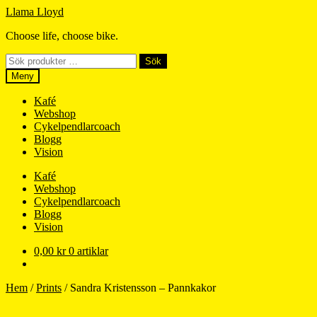
Hoppa
Hoppa
Llama Lloyd
till
till
Choose life, choose bike.
navigering
innehåll
Sök
Sök
efter:
Meny
Kafé
Webshop
Cykelpendlarcoach
Blogg
Vision
Kafé
Webshop
Cykelpendlarcoach
Blogg
Vision
0,00
kr
0 artiklar
Hem
/
Prints
/
Sandra Kristensson – Pannkakor