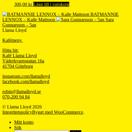
300,00
kr
Lägg till i varukorg
BATMANNIE
LENNOX – Kalle Mattsson
Sara
Gunnarsson – 5an
Llama Lloyd
Kafémeny.
Hitta hit:
Kafé Llama Lloyd
Väderkvarnsgatan 16a
41704 Göteborg
instagram.com/llamalloyd
facebook.com/llamalloyd
robin@llamalloyd.se
070-200 94 84
© Llama Lloyd 2026
Integritetspolicy
Byggt med WooCommerce
.
Mitt konto
Sök