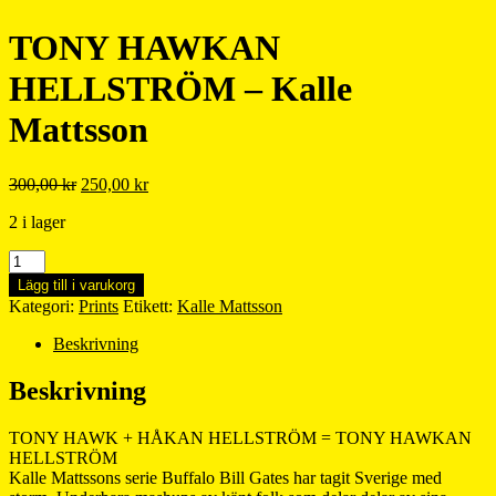
TONY HAWKAN
HELLSTRÖM – Kalle
Mattsson
Det
Det
300,00
kr
250,00
kr
ursprungliga
nuvarande
2 i lager
priset
priset
var:
är:
TONY
300,00 kr.
250,00 kr.
HAWKAN
Lägg till i varukorg
HELLSTRÖM
Kategori:
Prints
Etikett:
Kalle Mattsson
–
Kalle
Beskrivning
Mattsson
mängd
Beskrivning
TONY HAWK + HÅKAN HELLSTRÖM = TONY HAWKAN
HELLSTRÖM
Kalle Mattssons serie Buffalo Bill Gates har tagit Sverige med