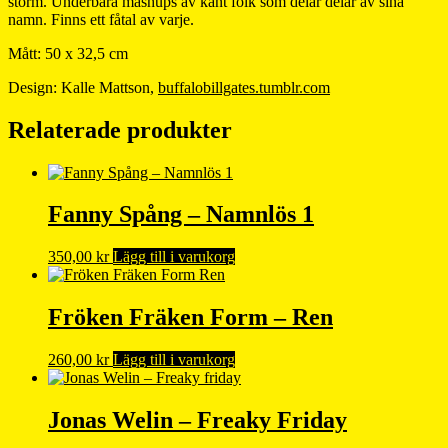
storm. Underbara mashups av känt folk som delar delar av sina
namn. Finns ett fåtal av varje.
Mått: 50 x 32,5 cm
Design: Kalle Mattson,
buffalobillgates.tumblr.com
Relaterade produkter
Fanny Spång – Namnlös 1
350,00
kr
Lägg till i varukorg
Fröken Fräken Form – Ren
260,00
kr
Lägg till i varukorg
Jonas Welin – Freaky Friday