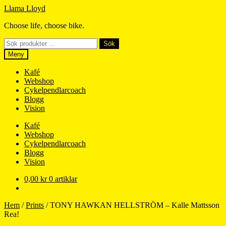
Hoppa
Hoppa
Llama Lloyd
till
till
Choose life, choose bike.
navigering
innehåll
Sök
Sök
efter:
Meny
Kafé
Webshop
Cykelpendlarcoach
Blogg
Vision
Kafé
Webshop
Cykelpendlarcoach
Blogg
Vision
0,00
kr
0 artiklar
Hem
/
Prints
/
TONY HAWKAN HELLSTRÖM – Kalle Mattsson
Rea!