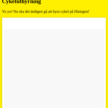
Cykeluthyrning
Yo yo! Nu ska det äntligen gå att hyra cykel på Hisingen!