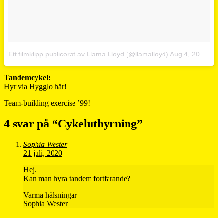
Ett filmklipp publicerat av Llama Lloyd (@llamalloyd)
Aug 4, 2015 kl. 1:31 PDT
Tandemcykel:
Hyr via Hygglo här
!
Team-building exercise ’99!
4 svar på “
Cykeluthyrning
”
Sophia Wester
21 juli, 2020
Hej.
Kan man hyra tandem fortfarande?
Varma hälsningar
Sophia Wester