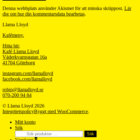
Denna webbplats använder Akismet för att minska skräppost.
Lär
dig om hur din kommentarsdata bearbetas
.
Llama Lloyd
Kafémeny.
Hitta hit:
Kafé Llama Lloyd
Väderkvarnsgatan 16a
41704 Göteborg
instagram.com/llamalloyd
facebook.com/llamalloyd
robin@llamalloyd.se
070-200 94 84
© Llama Lloyd 2026
Integritetspolicy
Byggt med WooCommerce
.
Mitt konto
Sök
Sök
Sök
efter:
Varukorg
0