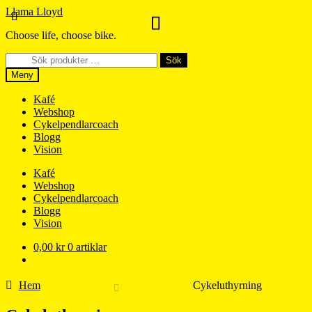
Hoppa
Hoppa
Llama Lloyd
till
till
Choose life, choose bike.
navigering
innehåll
Sök
Sök
efter:
Meny
Kafé
Webshop
Cykelpendlarcoach
Blogg
Vision
Kafé
Webshop
Cykelpendlarcoach
Blogg
Vision
0,00
kr
0 artiklar
Hem
Cykeluthyrning