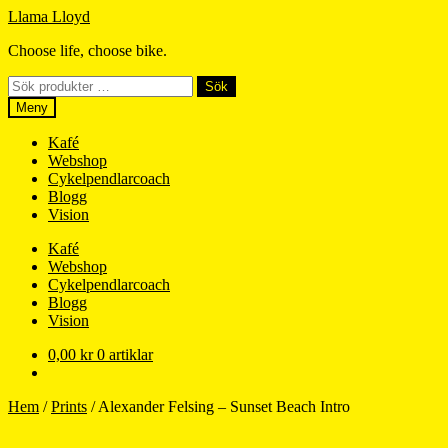
Hoppa
Hoppa
Llama Lloyd
till
till
Choose life, choose bike.
navigering
innehåll
Sök
Sök
efter:
Meny
Kafé
Webshop
Cykelpendlarcoach
Blogg
Vision
Kafé
Webshop
Cykelpendlarcoach
Blogg
Vision
0,00
kr
0 artiklar
Hem
/
Prints
/
Alexander Felsing – Sunset Beach Intro