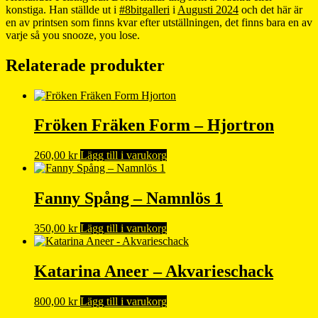
konstiga. Han ställde ut i
#8bitgalleri
i
Augusti 2024
och det här är
en av printsen som finns kvar efter utställningen, det finns bara en av
varje så you snooze, you lose.
Relaterade produkter
Fröken Fräken Form – Hjortron
260,00
kr
Lägg till i varukorg
Fanny Spång – Namnlös 1
350,00
kr
Lägg till i varukorg
Katarina Aneer – Akvarieschack
800,00
kr
Lägg till i varukorg