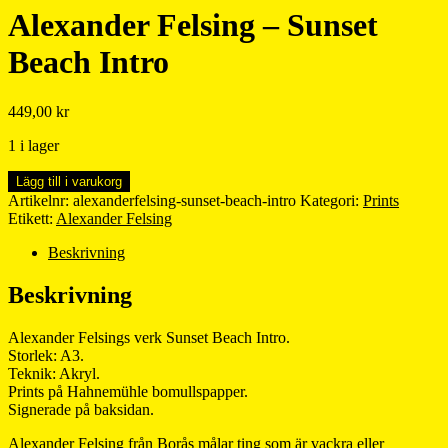
Alexander Felsing – Sunset
Beach Intro
449,00
kr
1 i lager
Alexander
Lägg till i varukorg
Felsing
Artikelnr:
alexanderfelsing-sunset-beach-intro
Kategori:
Prints
-
Etikett:
Alexander Felsing
Sunset
Beach
Beskrivning
Intro
mängd
Beskrivning
Alexander Felsings verk Sunset Beach Intro.
Storlek: A3.
Teknik: Akryl.
Prints på Hahnemühle bomullspapper.
Signerade på baksidan.
Alexander Felsing från Borås målar ting som är vackra eller