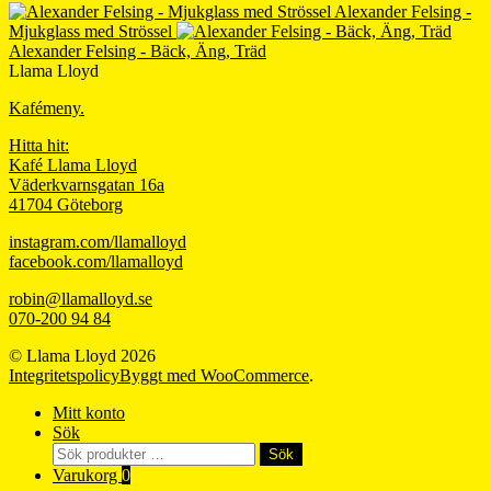
Alexander Felsing -
Mjukglass med Strössel
Alexander Felsing - Bäck, Äng, Träd
Llama Lloyd
Kafémeny.
Hitta hit:
Kafé Llama Lloyd
Väderkvarnsgatan 16a
41704 Göteborg
instagram.com/llamalloyd
facebook.com/llamalloyd
robin@llamalloyd.se
070-200 94 84
© Llama Lloyd 2026
Integritetspolicy
Byggt med WooCommerce
.
Mitt konto
Sök
Sök
Sök
efter:
Varukorg
0