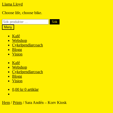
Hoppa
Hoppa
Llama Lloyd
till
till
Choose life, choose bike.
navigering
innehåll
Sök
Sök
efter:
Meny
Kafé
Webshop
Cykelpendlarcoach
Blogg
Vision
Kafé
Webshop
Cykelpendlarcoach
Blogg
Vision
0,00
kr
0 artiklar
Hem
/
Prints
/
Sara Andén – Korv Kiosk