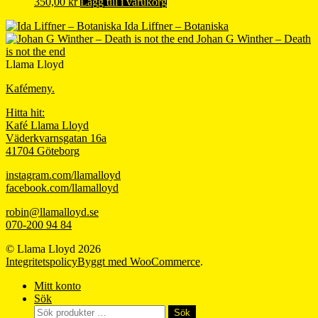
350,00
kr
Lägg till i varukorg
Ida Liffner – Botaniska
Johan G Winther – Death
is not the end
Llama Lloyd
Kafémeny.
Hitta hit:
Kafé Llama Lloyd
Väderkvarnsgatan 16a
41704 Göteborg
instagram.com/llamalloyd
facebook.com/llamalloyd
robin@llamalloyd.se
070-200 94 84
© Llama Lloyd 2026
Integritetspolicy
Byggt med WooCommerce
.
Mitt konto
Sök
Sök
Sök