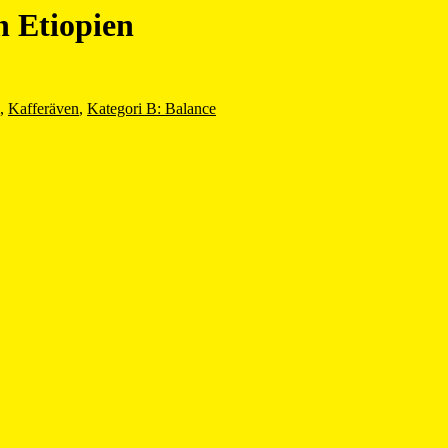
ån Etiopien
,
Kafferäven
,
Kategori B: Balance