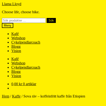
Hoppa
Hoppa
Llama Lloyd
till
till
Choose life, choose bike.
navigering
innehåll
Sök
Sök
efter:
Meny
Kafé
Webshop
Cykelpendlarcoach
Blogg
Vision
Kafé
Webshop
Cykelpendlarcoach
Blogg
Vision
0,00
kr
0 artiklar
Hem
/
Kaffe
/
Sova räv – koffeinfritt kaffe från Etiopien