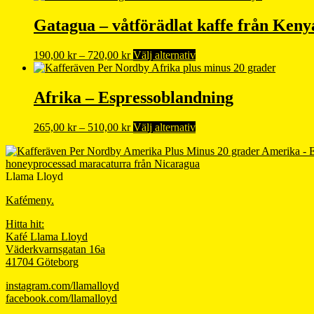
till
produkten
740,00 kr
har
Gatagua – våtförädlat kaffe från Keny
flera
varianter.
Prisintervall:
Den
190,00
kr
–
720,00
kr
Välj alternativ
De
190,00 kr
här
olika
till
produkten
alternativen
720,00 kr
har
Afrika – Espressoblandning
kan
flera
väljas
varianter.
på
Prisintervall:
Den
265,00
kr
–
510,00
kr
Välj alternativ
De
produktsidan
265,00 kr
här
olika
Amerika - 
till
produkten
alternativen
honeyprocessad maracaturra från Nicaragua
510,00 kr
har
kan
Llama Lloyd
flera
väljas
varianter.
på
Kafémeny.
De
produktsidan
olika
Hitta hit:
alternativen
Kafé Llama Lloyd
kan
Väderkvarnsgatan 16a
väljas
41704 Göteborg
på
produktsidan
instagram.com/llamalloyd
facebook.com/llamalloyd