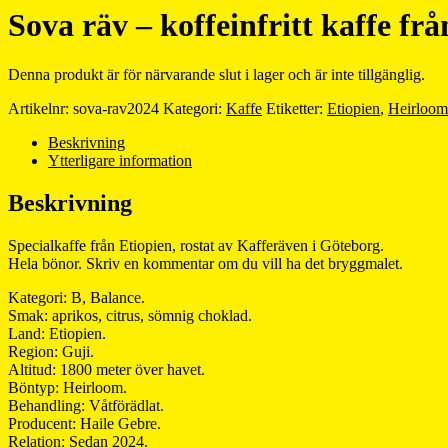
Sova räv – koffeinfritt kaffe fr
Denna produkt är för närvarande slut i lager och är inte tillgänglig.
Artikelnr:
sova-rav2024
Kategori:
Kaffe
Etiketter:
Etiopien
,
Heirloom
Beskrivning
Ytterligare information
Beskrivning
Specialkaffe från Etiopien, rostat av Kafferäven i Göteborg.
Hela bönor. Skriv en kommentar om du vill ha det bryggmalet.
Kategori: B, Balance.
Smak: aprikos, citrus, sömnig choklad.
Land: Etiopien.
Region: Guji.
Altitud: 1800 meter över havet.
Böntyp: Heirloom.
Behandling: Våtförädlat.
Producent: Haile Gebre.
Relation: Sedan 2024.