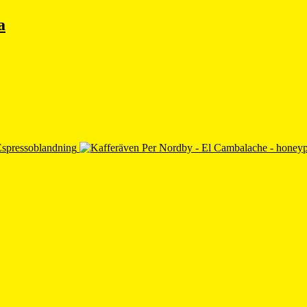
a
Espressoblandning