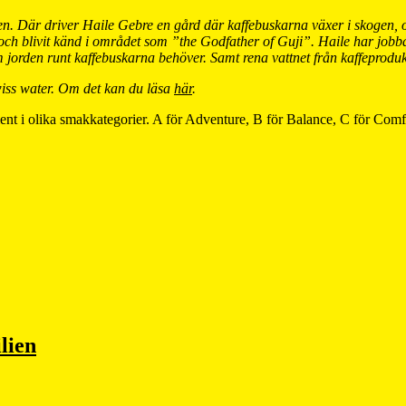
ien. Där driver Haile Gebre en gård där kaffebuskarna växer i skogen,
r och blivit känd i området som ”the Godfather of Guji”. Haile har jobba
om jorden runt kaffebuskarna behöver. Samt rena vattnet från kaffepro
Swiss water. Om det kan du läsa
här
.
rtiment i olika smakkategorier. A för Adventure, B för Balance, C för Com
lien