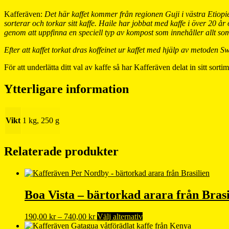
Kafferäven:
Det här kaffet kommer från regionen Guji i västra Etiop
sorterar och torkar sitt kaffe. Haile har jobbat med kaffe i över 20 å
genom att uppfinna en speciell typ av kompost som innehåller allt s
Efter att kaffet torkat dras koffeinet ur kaffet med hjälp av metoden 
För att underlätta ditt val av kaffe så har Kafferäven delat in sitt so
Ytterligare information
Vikt
1 kg, 250 g
Relaterade produkter
Boa Vista – bärtorkad arara från Brasi
Prisintervall:
Den
190,00
kr
–
740,00
kr
Välj alternativ
190,00 kr
här