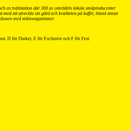
 och en tvättstation där 300 av områdets lokala småproducenter
t med att utveckla sin gård och kvaliteten på kaffet, bland annat
duktionen med mikroorganismer.
fort, D för Darker, E för Exclusive och F för Fest.