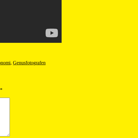
onomi
,
Genusfotografen
*