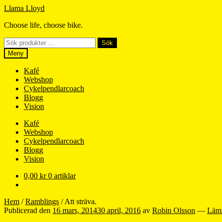
Hoppa
Hoppa
Llama Lloyd
till
till
Choose life, choose bike.
navigering
innehåll
Sök
Sök
efter:
Meny
Kafé
Webshop
Cykelpendlarcoach
Blogg
Vision
Kafé
Webshop
Cykelpendlarcoach
Blogg
Vision
0,00
kr
0 artiklar
Hem
/
Ramblings
/
Att sträva.
Publicerad den
16 mars, 2014
30 april, 2016
av
Robin Olsson
—
Läm