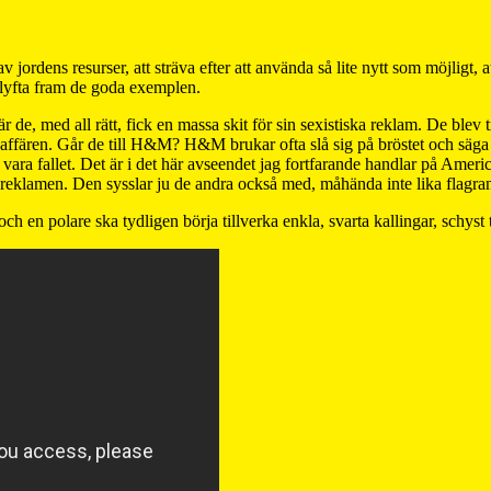
 av jordens resurser, att sträva efter att använda så lite nytt som möjligt, 
tt lyfta fram de goda exemplen.
de, med all rätt, fick en massa skit för sin sexistiska reklam. De blev 
 affären. Går de till H&M? H&M brukar ofta slå sig på bröstet och säga at
 vara fallet. Det är i det här avseendet jag fortfarande handlar på Ameri
ka reklamen. Den sysslar ju de andra också med, måhända inte lika flagran
ch en polare ska tydligen börja tillverka enkla, svarta kallingar, schyst