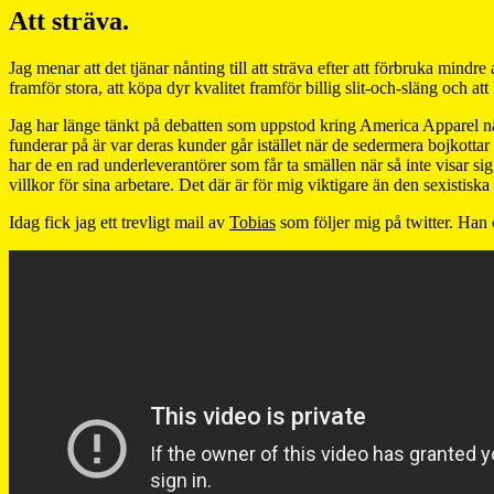
Att sträva.
Jag menar att det tjänar nånting till att sträva efter att förbruka mindre
framför stora, att köpa dyr kvalitet framför billig slit-och-släng och a
Jag har länge tänkt på debatten som uppstod kring America Apparel när 
funderar på är var deras kunder går istället när de sedermera bojkottar
har de en rad underleverantörer som får ta smällen när så inte visar sig
villkor för sina arbetare. Det där är för mig viktigare än den sexistis
Idag fick jag ett trevligt mail av
Tobias
som följer mig på twitter. Han o