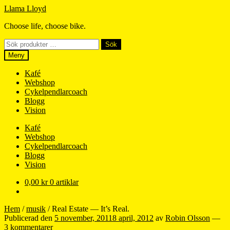
Hoppa
Hoppa
Llama Lloyd
till
till
Choose life, choose bike.
navigering
innehåll
Sök
Sök
efter:
Meny
Kafé
Webshop
Cykelpendlarcoach
Blogg
Vision
Kafé
Webshop
Cykelpendlarcoach
Blogg
Vision
0,00
kr
0 artiklar
Hem
/
musik
/
Real Estate — It’s Real.
Publicerad den
5 november, 2011
8 april, 2012
av
Robin Olsson
—
3 kommentarer