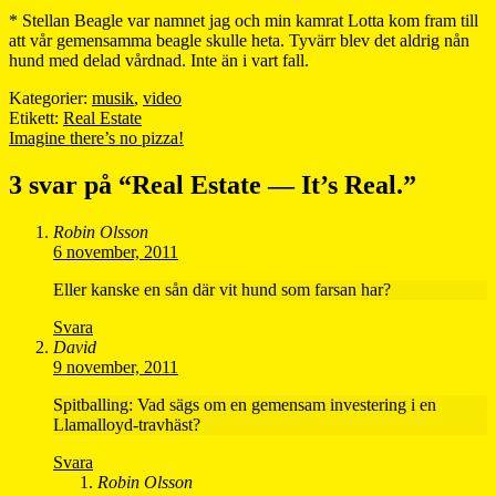
* Stellan Beagle var namnet jag och min kamrat Lotta kom fram till
att vår gemensamma beagle skulle heta. Tyvärr blev det aldrig nån
hund med delad vårdnad. Inte än i vart fall.
Kategorier:
musik
,
video
Etikett:
Real Estate
Inläggsnavigering
Nästa
Imagine there’s no pizza!
inlägg:
3 svar på “
Real Estate — It’s Real.
”
Robin Olsson
6 november, 2011
Eller kanske en sån där vit hund som farsan har?
Svara
David
9 november, 2011
Spitballing: Vad sägs om en gemensam investering i en
Llamalloyd-travhäst?
Svara
Robin Olsson