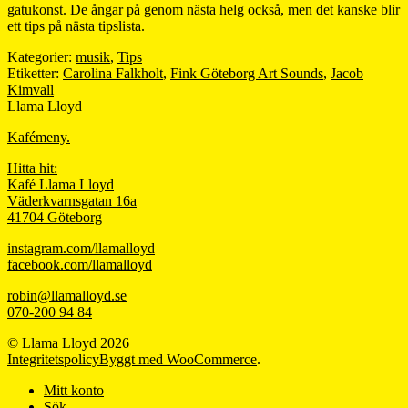
gatukonst. De ångar på genom nästa helg också, men det kanske blir
ett tips på nästa tipslista.
Kategorier:
musik
,
Tips
Etiketter:
Carolina Falkholt
,
Fink Göteborg Art Sounds
,
Jacob
Kimvall
Llama Lloyd
Kafémeny.
Hitta hit:
Kafé Llama Lloyd
Väderkvarnsgatan 16a
41704 Göteborg
instagram.com/llamalloyd
facebook.com/llamalloyd
robin@llamalloyd.se
070-200 94 84
© Llama Lloyd 2026
Integritetspolicy
Byggt med WooCommerce
.
Mitt konto
Sök