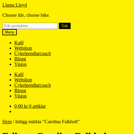
Hoppa
Hoppa
Llama Lloyd
till
till
Choose life, choose bike.
navigering
innehåll
Sök
Sök
efter:
Meny
Kafé
Webshop
Cykelpendlarcoach
Blogg
Vision
Kafé
Webshop
Cykelpendlarcoach
Blogg
Vision
0,00
kr
0 artiklar
Hem
/
Inlägg märkta ”Carolina Falkholt”