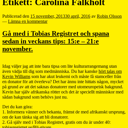
Etikett:
Carolina Falkholt
Publicerad den
15 november, 2013
30 april, 2016
av
Robin Olsson
—
Lämna en kommentar
Gå med i Tobias Registret och spana
sedan in veckans tips: 15:e – 21:e
november.
Idag väljer jag att inte bara tipsa om lite kulturarrangemang utan
även vädja till dig som medmänniska. Du har kanske
hört talas om
Kevin Williams
som har akut leukemi och måste få stamceller från
en donator för att överleva? Det har ännu inte hittats någon, mycket
på grund av att det saknas donatorer med utomeuropeisk bakgrund.
Kevin har själv afrikanska rötter och det är speciellt människor med
sådan bakgrund som behövs just nu.
Det du kan göra:
1. Informera vänner och bekanta, främst de med afrikanskt ursprung,
om de kan tänka sig att bli donatorer.
2. Gå själv med i Tobias Registret, gratis om du är under 40:
tobiasregistret.se/Bli-givare