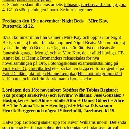
3. Skänk en slant till deras arbete:
tobiasregistret.se/vad-kan-jag-gora
4. Gå på stödspelningen imorn. Se info längre ner.
Fredagen den 15:e november: Night Beds + Mire Kay,
Pustervik, kl 22.
Ikväll kommer mina fina vänner i Mire Kay och öppnar för Night
Beds, som jag brukar blanda ihop med Night Beats. Men nu när jag
lyssnat in mig på Beds inser jag att det är rätt trist och Beats är
fantastisk garage. Men gå och se Mire Kay, de är alltid ljuvliga.
FB.
Annat kul är
Henrik Bromanders releasekalas för nya
novellsamlingen på Oro
,
Fotohögskolans examensutställning på
First Hotel G
,
Guerilla-fest
eller så kan en lägga en förmögenhet på
Yaki-Da där sjukt roliga Hanne Lempka (Hits mot folkgrupp står i
kaffebaren
och nåt brittiskt vid namn Lone spelar.
Lördagen den 16:e november: Stödfest för Tobias Registret
(ska prompt särskrivas) och Kevinw Williams: José Gonzàlez +
Hästpojken + Joel Alme + Sibille Attar + Daniel Gilbert + Alice
B + The Naima Train + Hemlig gäst + Massa DJs så som
Henrik Berggren och några i Silverbullit, Jazzhuset, kl 19.
Halva pop-Göteborg ställer upp för Kevin Williams imorn. Det enda
som inte räcker till när solidaritet och omtanke flödar över är väl