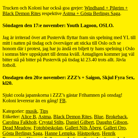
Trucken och Koloni har också goa grejer:
Windhand + Pilgrim +
Black Demon Rites
respektive
Astma + Gösta Berlings Saga
.
Söndagen den 17:e november: Youth Lagoon, OSLO.
Jag är irriterad över att Pustervik flyttar fram sin spelning med YL till
mitt i natten på tisdag och överväger att sticka till Oslo och se
honom där i protest, jag har ju ändå en biljett ty hans spelning i Oslo
i somras blev uppskjutet till denna kväll. Antagligen kommer jag väl
bitter stå på bitter på Pustervik på tisdag kl 23.40 trots allt. Jävla
fotboll.
Onsdagen den 20:e november: ZZZ’s + Saigon, Skjul Fyra Sex,
kl20.
Sjukt coola japanskorna i ZZZ’s gästar Frihamnen på onsdag!
Koloni levererar än en gång!
FB
.
Kategorier:
musik
,
Tips
Etiketter:
Alice B
,
Astma
,
Black Demon Rites
,
Blue
,
Brokeback
,
Carolina Falkholt
,
Crystal Stilts
,
Daniel Gilbert
,
Daughn Gibson
,
Dead Meadow
,
Fotohögskolan
,
Galleri Nils Åberg
,
Galleri Oro
,
Gösta Berlings Saga
,
Hanne Lempka
,
Hästpojken
,
Henrik