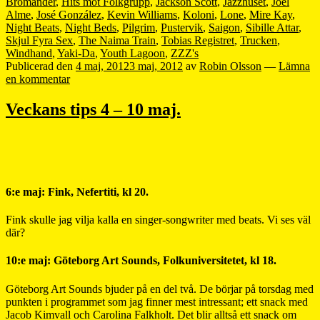
Bromander
,
Hits mot Folkgrupp
,
Jackson Scott
,
Jazzhuset
,
Joel
Alme
,
José González
,
Kevin Williams
,
Koloni
,
Lone
,
Mire Kay
,
Night Beats
,
Night Beds
,
Pilgrim
,
Pustervik
,
Saigon
,
Sibille Attar
,
Skjul Fyra Sex
,
The Naima Train
,
Tobias Registret
,
Trucken
,
Windhand
,
Yaki-Da
,
Youth Lagoon
,
ZZZ's
Publicerad den
4 maj, 2012
3 maj, 2012
av
Robin Olsson
—
Lämna
en kommentar
Veckans tips 4 – 10 maj.
6:e maj: Fink, Nefertiti, kl 20.
Fink skulle jag vilja kalla en singer-songwriter med beats. Vi ses väl
där?
10:e maj: Göteborg Art Sounds, Folkuniversitetet, kl 18.
Göteborg Art Sounds bjuder på en del två. De börjar på torsdag med
punkten i programmet som jag finner mest intressant; ett snack med
Jacob Kimvall och Carolina Falkholt. Det blir alltså ett snack om