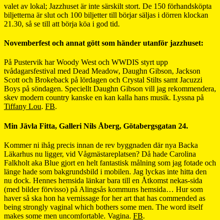
valet av lokal; Jazzhuset är inte särskilt stort. De 150 förhandsköpta
biljetterna är slut och 100 biljetter till börjar säljas i dörren klockan
21.30, så se till att börja köa i god tid.
Novemberfest och annat gött som händer utanför jazzhuset:
På Pustervik har Woody West och WWDIS styrt upp
tvådagarsfestival med Dead Meadow, Daughn Gibson, Jackson
Scott och Brokeback på lördagen och Crystal Stilts samt Jacuzzi
Boys på söndagen. Speciellt Daughn Gibson vill jag rekommendera,
skev modern country kanske en kan kalla hans musik. Lyssna på
Tiffany Lou
.
FB
.
Min Jävla Fitta, Galleri Nils Åberg, Götabergsgatan 24.
Kommer ni ihåg precis innan de rev byggnaden där nya Backa
Läkarhus nu ligger, vid Vågmästareplatsen? Då hade Carolina
Falkholt aka Blue gjort en helt fantastisk målning som jag fotade och
länge hade som bakgrundsbild i mobilen. Jag lyckas inte hitta den
nu dock. Hennes hemsida länkar bara till en Åtkomst nekas-sida
(med bilder förvisso) på Alingsås kommuns hemsida… Hur som
haver så ska hon ha vernissage for her art that has commended as
being strongly vaginal which bothers some men. The word itself
makes some men uncomfortable. Vagina.
FB
.