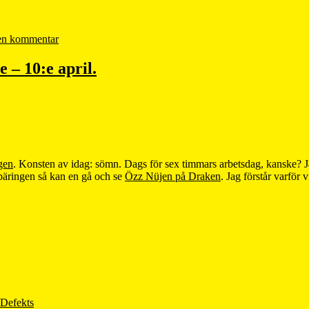
en kommentar
e – 10:e april.
gen
. Konsten av idag: sömn. Dags för sex timmars arbetsdag, kanske? J
rbäringen så kan en gå och se
Özz Nüjen på Draken
. Jag förstår varför
 Defekts