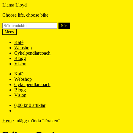
Hoppa
Hoppa
Llama Lloyd
till
till
Choose life, choose bike.
navigering
innehåll
Sök
Sök
efter:
Meny
Kafé
Webshop
Cykelpendlarcoach
Blogg
Vision
Kafé
Webshop
Cykelpendlarcoach
Blogg
Vision
0,00
kr
0 artiklar
Hem
/
Inlägg märkta ”Draken”