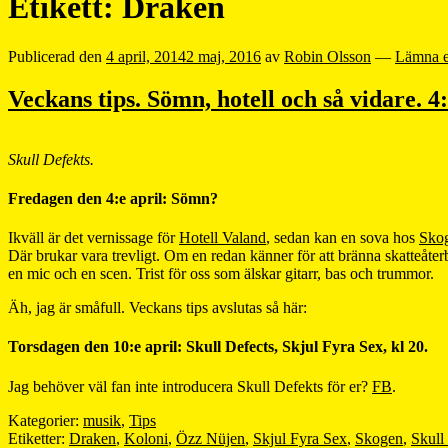
Etikett:
Draken
Publicerad den
4 april, 2014
2 maj, 2016
av
Robin Olsson
—
Lämna 
Veckans tips. Sömn, hotell och så vidare. 4:
Skull Defekts.
Fredagen den 4:e april: Sömn?
Ikväll är det vernissage för
Hotell Valand
, sedan kan en sova hos
Sko
Där brukar vara trevligt. Om en redan känner för att bränna skatteåte
en mic och en scen. Trist för oss som älskar gitarr, bas och trummor.
Äh, jag är småfull. Veckans tips avslutas så här:
Torsdagen den 10:e april: Skull Defects, Skjul Fyra Sex, kl 20.
Jag behöver väl fan inte introducera Skull Defekts för er?
FB
.
Kategorier:
musik
,
Tips
Etiketter:
Draken
,
Koloni
,
Özz Nüjen
,
Skjul Fyra Sex
,
Skogen
,
Skull