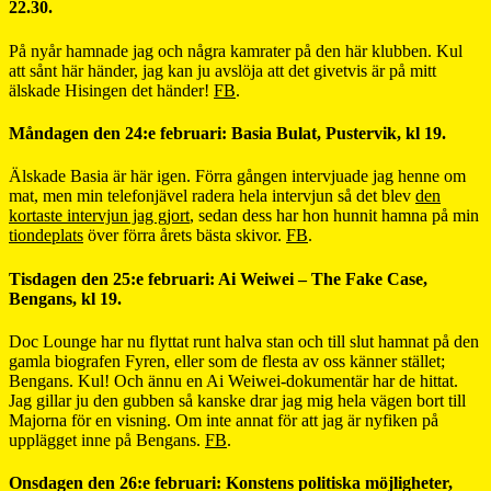
22.30.
På nyår hamnade jag och några kamrater på den här klubben. Kul
att sånt här händer, jag kan ju avslöja att det givetvis är på mitt
älskade Hisingen det händer!
FB
.
Måndagen den 24:e februari: Basia Bulat, Pustervik, kl 19.
Älskade Basia är här igen. Förra gången intervjuade jag henne om
mat, men min telefonjävel radera hela intervjun så det blev
den
kortaste intervjun jag gjort
, sedan dess har hon hunnit hamna på min
tiondeplats
över förra årets bästa skivor.
FB
.
Tisdagen den 25:e februari: Ai Weiwei – The Fake Case,
Bengans, kl 19.
Doc Lounge har nu flyttat runt halva stan och till slut hamnat på den
gamla biografen Fyren, eller som de flesta av oss känner stället;
Bengans. Kul! Och ännu en Ai Weiwei-dokumentär har de hittat.
Jag gillar ju den gubben så kanske drar jag mig hela vägen bort till
Majorna för en visning. Om inte annat för att jag är nyfiken på
upplägget inne på Bengans.
FB
.
Onsdagen den 26:e februari: Konstens politiska möjligheter,