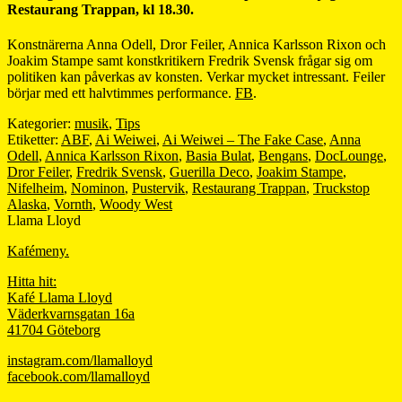
Restaurang Trappan, kl 18.30.
Konstnärerna Anna Odell, Dror Feiler, Annica Karlsson Rixon och
Joakim Stampe samt konstkritikern Fredrik Svensk frågar sig om
politiken kan påverkas av konsten. Verkar mycket intressant. Feiler
börjar med ett halvtimmes performance.
FB
.
Kategorier:
musik
,
Tips
Etiketter:
ABF
,
Ai Weiwei
,
Ai Weiwei – The Fake Case
,
Anna
Odell
,
Annica Karlsson Rixon
,
Basia Bulat
,
Bengans
,
DocLounge
,
Dror Feiler
,
Fredrik Svensk
,
Guerilla Deco
,
Joakim Stampe
,
Nifelheim
,
Nominon
,
Pustervik
,
Restaurang Trappan
,
Truckstop
Alaska
,
Vornth
,
Woody West
Llama Lloyd
Kafémeny.
Hitta hit:
Kafé Llama Lloyd
Väderkvarnsgatan 16a
41704 Göteborg
instagram.com/llamalloyd
facebook.com/llamalloyd