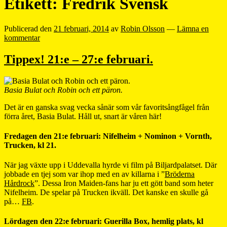
Etikett:
Fredrik Svensk
Publicerad den
21 februari, 2014
av
Robin Olsson
—
Lämna en
kommentar
Tippex! 21:e – 27:e februari.
Basia Bulat och Robin och ett päron.
Det är en ganska svag vecka sånär som vår favoritsångfågel från
förra året, Basia Bulat. Håll ut, snart är våren här!
Fredagen den 21:e februari: Nifelheim + Nominon + Vornth,
Trucken, kl 21.
När jag växte upp i Uddevalla hyrde vi film på Biljardpalatset. Där
jobbade en tjej som var ihop med en av killarna i ”
Bröderna
Hårdrock
”. Dessa Iron Maiden-fans har ju ett gött band som heter
Nifelheim. De spelar på Trucken ikväll. Det kanske en skulle gå
på…
FB
.
Lördagen den 22:e februari: Guerilla Box, hemlig plats, kl