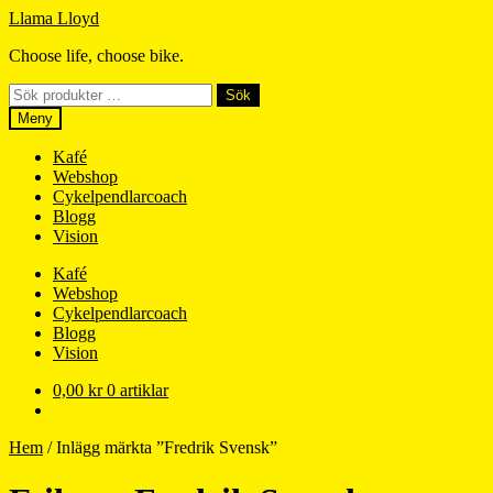
Hoppa
Hoppa
Llama Lloyd
till
till
Choose life, choose bike.
navigering
innehåll
Sök
Sök
efter:
Meny
Kafé
Webshop
Cykelpendlarcoach
Blogg
Vision
Kafé
Webshop
Cykelpendlarcoach
Blogg
Vision
0,00
kr
0 artiklar
Hem
/
Inlägg märkta ”Fredrik Svensk”