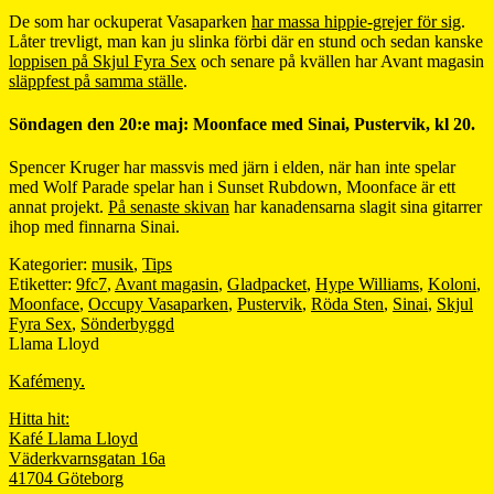
De som har ockuperat Vasaparken
har massa hippie-grejer för sig
.
Låter trevligt, man kan ju slinka förbi där en stund och sedan kanske
loppisen på Skjul Fyra Sex
och senare på kvällen har Avant magasin
släppfest på samma ställe
.
Söndagen den 20:e maj: Moonface med Sinai, Pustervik, kl 20.
Spencer Kruger har massvis med järn i elden, när han inte spelar
med Wolf Parade spelar han i Sunset Rubdown, Moonface är ett
annat projekt.
På senaste skivan
har kanadensarna slagit sina gitarrer
ihop med finnarna Sinai.
Kategorier:
musik
,
Tips
Etiketter:
9fc7
,
Avant magasin
,
Gladpacket
,
Hype Williams
,
Koloni
,
Moonface
,
Occupy Vasaparken
,
Pustervik
,
Röda Sten
,
Sinai
,
Skjul
Fyra Sex
,
Sönderbyggd
Llama Lloyd
Kafémeny.
Hitta hit:
Kafé Llama Lloyd
Väderkvarnsgatan 16a
41704 Göteborg