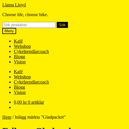
Hoppa
Hoppa
Llama Lloyd
till
till
Choose life, choose bike.
navigering
innehåll
Sök
Sök
efter:
Meny
Kafé
Webshop
Cykelpendlarcoach
Blogg
Vision
Kafé
Webshop
Cykelpendlarcoach
Blogg
Vision
0,00
kr
0 artiklar
Hem
/
Inlägg märkta ”Gladpacket”