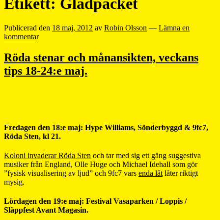
Etikett:
Gladpacket
Publicerad den
18 maj, 2012
av
Robin Olsson
—
Lämna en
kommentar
Röda stenar och månansikten, veckans
tips 18-24:e maj.
Fredagen den 18:e maj: Hype Williams, Sönderbyggd & 9fc7,
Röda Sten, kl 21.
Koloni invaderar Röda Sten
och tar med sig ett gäng suggestiva
musiker från England, Olle Huge och Michael Idehall som gör
”fysisk visualisering av ljud” och 9fc7 vars
enda låt
låter riktigt
mysig.
Lördagen den 19:e maj: Festival Vasaparken / Loppis /
Släppfest Avant Magasin.