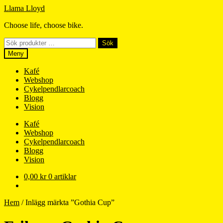
Hoppa
Hoppa
Llama Lloyd
till
till
Choose life, choose bike.
navigering
innehåll
Sök
Sök
efter:
Meny
Kafé
Webshop
Cykelpendlarcoach
Blogg
Vision
Kafé
Webshop
Cykelpendlarcoach
Blogg
Vision
0,00
kr
0 artiklar
Hem
/
Inlägg märkta ”Gothia Cup”