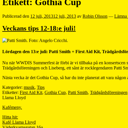
Etikett:
Gothia Cup
Publicerad den
12 juli, 2013
12 juli, 2013
av
Robin Olsson
—
Lämna 
Veckans tips 12-18:e juli!
Lördagen den 13:e juli: Patti Smith + First Aid Kit, Trädgårdsför
Nu när WWDIS Summerfest är förbi är vi tillbaka på en konsertscen s
Trädgårdsföreningen och Liseberg, ett sånt är rocklegendaren Patti 
Nästa vecka är det Gothia Cup, så har du inte planerat att vara någon 
Kategorier:
musik
,
Tips
Etiketter:
First Aid Kit
,
Gothia Cup
,
Patti Smith
,
Trädgårdsföreningen
Llama Lloyd
Kafémeny.
Hitta hit:
Kafé Llama Lloyd
Väderkvarnsgatan 16a