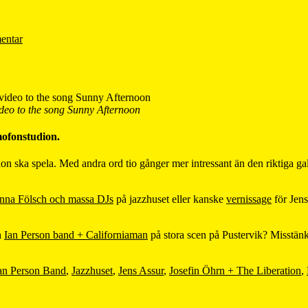
entar
ideo to the song Sunny Afternoon
mofonstudion.
ion ska spela. Med andra ord tio gånger mer intressant än den riktiga g
nna Fölsch och massa DJs
på jazzhuset eller kanske
vernissage
för Jens
h
Ian Person band + Californiaman
på stora scen på Pustervik? Misstänker 
an Person Band
,
Jazzhuset
,
Jens Assur
,
Josefin Öhrn + The Liberation
,