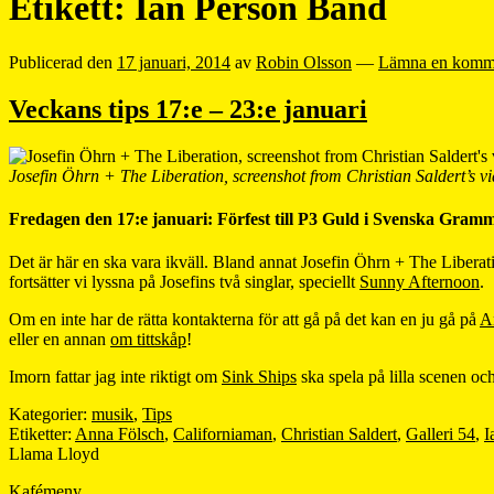
Etikett:
Ian Person Band
Publicerad den
17 januari, 2014
av
Robin Olsson
—
Lämna en komm
Veckans tips 17:e – 23:e januari
Josefin Öhrn + The Liberation, screenshot from Christian Saldert’s v
Fredagen den 17:e januari: Förfest till P3 Guld i Svenska Gram
Det är här en ska vara ikväll. Bland annat Josefin Öhrn + The Liberat
fortsätter vi lyssna på Josefins två singlar, speciellt
Sunny Afternoon
.
Om en inte har de rätta kontakterna för att gå på det kan en ju gå på
A
eller en annan
om tittskåp
!
Imorn fattar jag inte riktigt om
Sink Ships
ska spela på lilla scenen oc
Kategorier:
musik
,
Tips
Etiketter:
Anna Fölsch
,
Californiaman
,
Christian Saldert
,
Galleri 54
,
I
Llama Lloyd
Kafémeny.