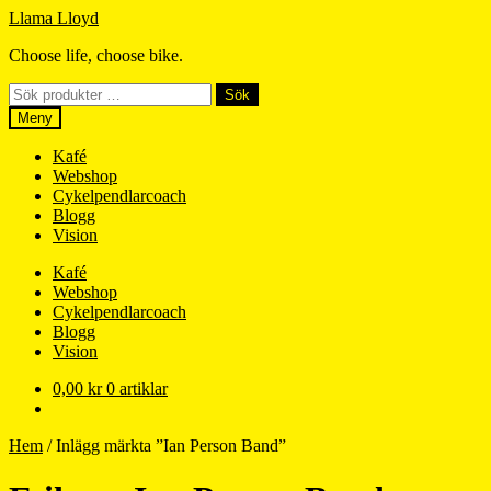
Hoppa
Hoppa
Llama Lloyd
till
till
Choose life, choose bike.
navigering
innehåll
Sök
Sök
efter:
Meny
Kafé
Webshop
Cykelpendlarcoach
Blogg
Vision
Kafé
Webshop
Cykelpendlarcoach
Blogg
Vision
0,00
kr
0 artiklar
Hem
/
Inlägg märkta ”Ian Person Band”