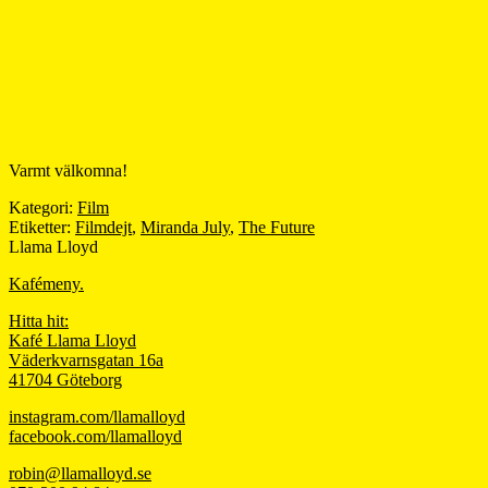
Varmt välkomna!
Kategori:
Film
Etiketter:
Filmdejt
,
Miranda July
,
The Future
Llama Lloyd
Kafémeny.
Hitta hit:
Kafé Llama Lloyd
Väderkvarnsgatan 16a
41704 Göteborg
instagram.com/llamalloyd
facebook.com/llamalloyd
robin@llamalloyd.se