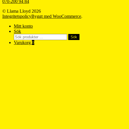
070-200 94 84
© Llama Lloyd 2026
Integritetspolicy
Byggt med WooCommerce
.
Mitt konto
Sök
Sök
Sök
efter:
Varukorg
0