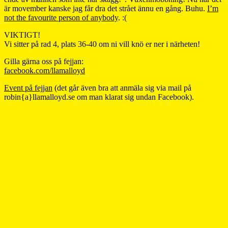
är movember kanske jag får dra det strået ännu en gång. Buhu.
I’m
not the favourite person of anybody
. :(
VIKTIGT!
Vi sitter på rad 4, plats 36-40 om ni vill knö er ner i närheten!
Gilla gärna oss på fejjan:
facebook.com/llamalloyd
Event på fejjan
(det går även bra att anmäla sig via mail på
robin{a}llamalloyd.se om man klarat sig undan Facebook).