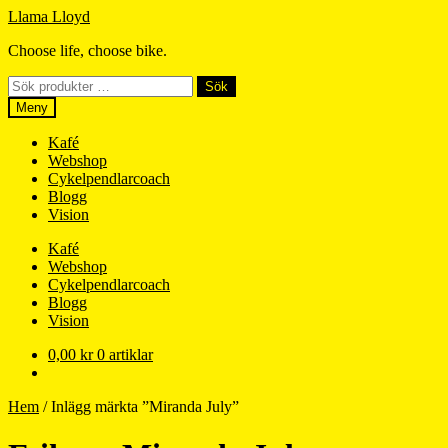
Hoppa
Hoppa
Llama Lloyd
till
till
Choose life, choose bike.
navigering
innehåll
Sök
Sök
efter:
Meny
Kafé
Webshop
Cykelpendlarcoach
Blogg
Vision
Kafé
Webshop
Cykelpendlarcoach
Blogg
Vision
0,00
kr
0 artiklar
Hem
/
Inlägg märkta ”Miranda July”