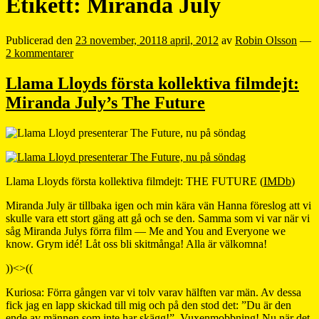
Etikett:
Miranda July
Publicerad den
23 november, 2011
8 april, 2012
av
Robin Olsson
—
2 kommentarer
Llama Lloyds första kollektiva filmdejt:
Miranda July’s The Future
Llama Lloyds första kollektiva filmdejt: THE FUTURE (
IMDb
)
Miranda July är tillbaka igen och min kära vän Hanna föreslog att vi
skulle vara ett stort gäng att gå och se den. Samma som vi var när vi
såg Miranda Julys förra film — Me and You and Everyone we
know. Grym idé! Låt oss bli skitmånga! Alla är välkomna!
))<>((
Kuriosa: Förra gången var vi tolv varav hälften var män. Av dessa
fick jag en lapp skickad till mig och på den stod det: ”Du är den
ende av männen som inte har skägg!”. Vuxenmobbning! Nu när det