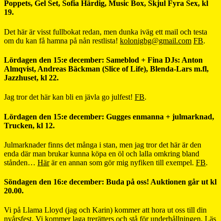
Poppets, Gel Set, Sofia Härdig, Music Box, Skjul Fyra Sex, kl
19.
Det här är visst fullbokat redan, men dunka iväg ett mail och testa
om du kan få hamna på nån restlista!
kolonigbg@gmail.com
FB
.
Lördagen den 15:e december: Sameblod + Fina DJs: Anton
Almqvist, Andreas Bäckman (Slice of Life), Blenda-Lars m.fl,
Jazzhuset, kl 22.
Jag tror det här kan bli en jävla go julfest!
FB
.
Lördagen den 15:e december: Gugges enmanna + julmarknad,
Trucken, kl 12.
Julmarknader finns det många i stan, men jag tror det här är den
enda där man brukar kunna köpa en öl och lalla omkring bland
stånden…
Här
är en annan som gör mig nyfiken till exempel.
FB
.
Söndagen den 16:e december: Buda på oss! Auktionen går ut kl
20.00.
Vi på Llama Lloyd (jag och Karin) kommer att hora ut oss till din
nyårsfest. Vi kommer laga trerätters och stå för underhållningen. Läs