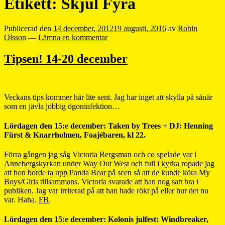
Etikett:
Skjul Fyra
Publicerad den
14 december, 2012
19 augusti, 2016
av
Robin
Olsson
—
Lämna en kommentar
Tipsen! 14-20 december
Veckans tips kommer här lite sent. Jag har inget att skylla på sånär
som en jävla jobbig ögoninfektion…
Lördagen den 15:e december: Taken by Trees + DJ: Henning
Fürst & Knarrholmen, Foajébaren, kl 22.
Förra gången jag såg Victoria Bergsman och co spelade var i
Annebergskyrkan under Way Out West och full i kyrka ropade jag
att hon borde ta upp Panda Bear på scen så att de kunde köra My
Boys/Girls tillsammans. Victoria svarade att han nog satt bra i
publiken. Jag var irriterad på att han hade rökt på eller hur det nu
var. Haha.
FB
.
Lördagen den 15:e december: Kolonis julfest: Windbreaker,