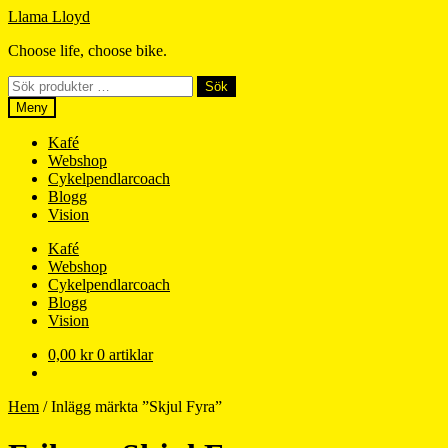
Hoppa
Hoppa
Llama Lloyd
till
till
Choose life, choose bike.
navigering
innehåll
Sök
Sök
efter:
Meny
Kafé
Webshop
Cykelpendlarcoach
Blogg
Vision
Kafé
Webshop
Cykelpendlarcoach
Blogg
Vision
0,00
kr
0 artiklar
Hem
/
Inlägg märkta ”Skjul Fyra”