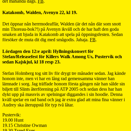
det måhända dags.
FB
.
Katakomb, Walden, Avenyn 22, kl 19.
Det öppnar nån herrmodeaffär, Walden (är det nån där som snott
min Thoreau-bok?!) på Avenyn ikväll och de har haft den goda
smaken att bjuda in Katakomb att spela på öppningsfesten. Sedan
försöker de muta dit dig med smågodis. Jahaja.
FB
.
Lördagen den 12:e april: Hyllningskonsert för
Stefan/Releasefest för Killers Walk Among Us, Pustervik och
sedan Kajskjul, kl 18 resp 23.
Stefan Holmberg tog sitt liv för drygt tre månader sedan. Jag kände
honom inte, men vi har en lång rad gemensamma vänner han
lämnade i sorg. Jag träffade honom första gången när han sålde sin
biljett till Slints återförening på ATP 2005 och sedan dess har han
dykt upp på massvis av spelningar diggandes i sin hoodie. Denna
kväll spelar en rad band och jag är extra glad att mina fina vänner i
Audrey ska återuppstå för typ två låtar.
Pustervik:
19.00 Hunt
19.15 Christine Owman
19.30 Tyred Eyes