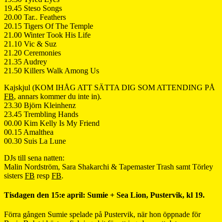
19.45 Steso Songs
20.00 Tar.. Feathers
20.15 Tigers Of The Temple
21.00 Winter Took His Life
21.10 Vic & Suz
21.20 Ceremonies
21.35 Audrey
21.50 Killers Walk Among Us
Kajskjul (KOM IHÅG ATT SÄTTA DIG SOM ATTENDING PÅ
FB
, annars kommer du inte in).
23.30 Björn Kleinhenz
23.45 Trembling Hands
00.00 Kim Kelly Is My Friend
00.15 Amalthea
00.30 Suis La Lune
DJs till sena natten:
Malin Nordström, Sara Shakarchi & Tapemaster Trash samt Törley
sisters
FB
resp
FB
.
Tisdagen den 15:e april: Sumie + Sea Lion, Pustervik, kl 19.
Förra gången Sumie spelade på Pustervik, när hon öppnade för