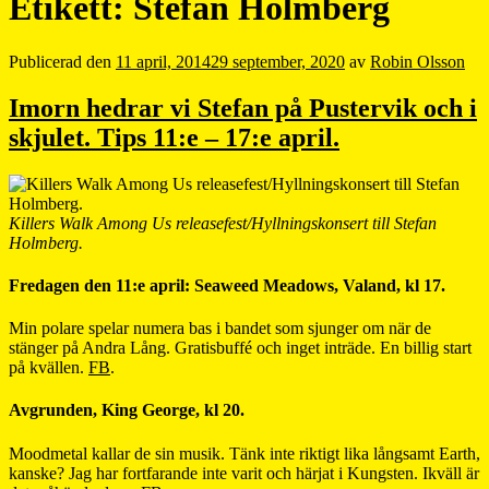
Etikett:
Stefan Holmberg
Publicerad den
11 april, 2014
29 september, 2020
av
Robin Olsson
Imorn hedrar vi Stefan på Pustervik och i
skjulet. Tips 11:e – 17:e april.
Killers Walk Among Us releasefest/Hyllningskonsert till Stefan
Holmberg.
Fredagen den 11:e april: Seaweed Meadows, Valand, kl 17.
Min polare spelar numera bas i bandet som sjunger om när de
stänger på Andra Lång. Gratisbuffé och inget inträde. En billig start
på kvällen.
FB
.
Avgrunden, King George, kl 20.
Moodmetal kallar de sin musik. Tänk inte riktigt lika långsamt Earth,
kanske? Jag har fortfarande inte varit och härjat i Kungsten. Ikväll är