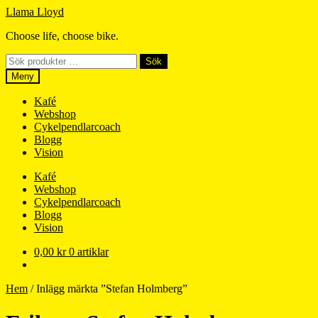
Hoppa
Hoppa
Llama Lloyd
till
till
Choose life, choose bike.
navigering
innehåll
Sök
Sök
efter:
Meny
Kafé
Webshop
Cykelpendlarcoach
Blogg
Vision
Kafé
Webshop
Cykelpendlarcoach
Blogg
Vision
0,00
kr
0 artiklar
Hem
/
Inlägg märkta ”Stefan Holmberg”