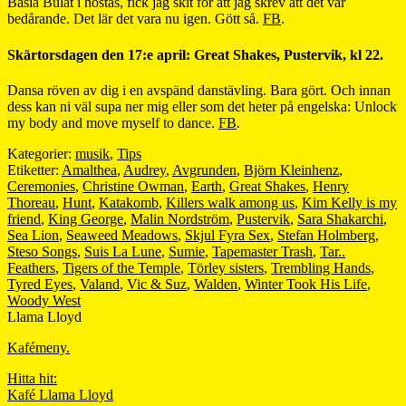
Basia Bulat i höstas, fick jag skit för att jag skrev att det var
bedårande. Det lär det vara nu igen. Gött så.
FB
.
Skärtorsdagen den 17:e april: Great Shakes, Pustervik, kl 22.
Dansa röven av dig i en avspänd danstävling. Bara gört. Och innan
dess kan ni väl supa ner mig eller som det heter på engelska: Unlock
my body and move myself to dance.
FB
.
Kategorier:
musik
,
Tips
Etiketter:
Amalthea
,
Audrey
,
Avgrunden
,
Björn Kleinhenz
,
Ceremonies
,
Christine Owman
,
Earth
,
Great Shakes
,
Henry
Thoreau
,
Hunt
,
Katakomb
,
Killers walk among us
,
Kim Kelly is my
friend
,
King George
,
Malin Nordström
,
Pustervik
,
Sara Shakarchi
,
Sea Lion
,
Seaweed Meadows
,
Skjul Fyra Sex
,
Stefan Holmberg
,
Steso Songs
,
Suis La Lune
,
Sumie
,
Tapemaster Trash
,
Tar..
Feathers
,
Tigers of the Temple
,
Törley sisters
,
Trembling Hands
,
Tyred Eyes
,
Valand
,
Vic & Suz
,
Walden
,
Winter Took His Life
,
Woody West
Llama Lloyd
Kafémeny.
Hitta hit:
Kafé Llama Lloyd