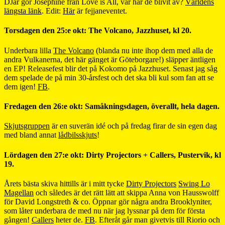
DJar gör Josephine från Love is All, var har de blivit av?
Världens
längsta länk
. Edit:
Här
är fejjaneventet.
Torsdagen den 25:e okt: The Volcano, Jazzhuset, kl 20.
Underbara lilla
The Volcano
(blanda nu inte ihop dem med alla de
andra Vulkanerna, det här gänget är Göteborgare!) släpper äntligen
en EP! Releasefest blir det på Kokomo på Jazzhuset. Senast jag såg
dem spelade de på min 30-årsfest och det ska bli kul som fan att se
dem igen!
FB
.
Fredagen den 26:e okt: Samåkningsdagen, överallt, hela dagen.
Skjutsgruppen
är en suverän idé och på fredag firar de sin egen dag
med bland annat
lådbilsskjuts
!
Lördagen den 27:e okt: Dirty Projectors + Callers, Pustervik, kl
19.
Årets bästa skiva hittills är i mitt tycke
Dirty Projectors
Swing Lo
Magellan
och således är det rätt lätt att skippa Anna von Hausswolff
för David Longstreth & co. Öppnar gör några andra Brooklyniter,
som låter underbara de med nu när jag lyssnar på dem för första
gången!
Callers
heter de.
FB
. Efteråt går man givetvis till Riorio och