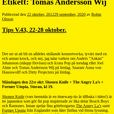
Etikett:
Tomas Andersson Wij
Publicerad den
22 oktober, 2012
29 september, 2020
av
Robin
Olsson
Tips V.43, 22-28 oktober.
Det ser ut att bli en alldeles strålande konsertvecka, tyvärr med en
och annan krock, och nej, jag talar varken om Anders ”Ankan”
Johansson (ståupp förvisso) och Icona Pop på torsdag eller Joel
Alme och Tomas Andersson Wij på fredag. Snarare Anna von
Hausswolff och Dirty Projectors på lördag.
Måndagen den 22:e okt: Shonen Knife + The Angry La’s +
Former Utopia, Storan, kl 19.
Shonen Knife
(vars hemsida är en timewarp tio år tillbaka i tiden!) är
tre japanskor som gör fin pop inspirerade av lika delar Beach Boys
och Ramones. Innan spelar fina göteborgarna
The Angry La’s
samt
Former Utopia
från Englandet som låter finfina vid första lyssning.