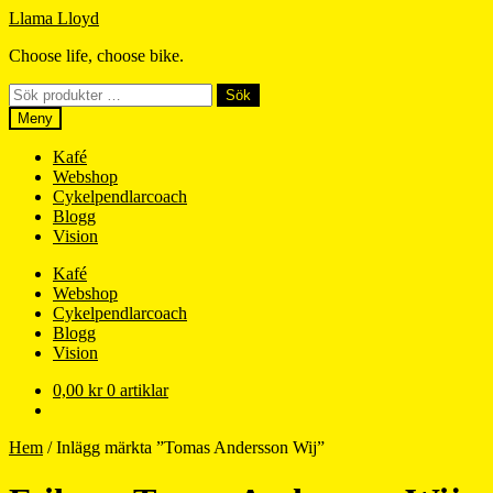
Hoppa
Hoppa
Llama Lloyd
till
till
Choose life, choose bike.
navigering
innehåll
Sök
Sök
efter:
Meny
Kafé
Webshop
Cykelpendlarcoach
Blogg
Vision
Kafé
Webshop
Cykelpendlarcoach
Blogg
Vision
0,00
kr
0 artiklar
Hem
/
Inlägg märkta ”Tomas Andersson Wij”