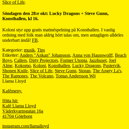
Slice of Life
.
Söndagen den 28:e okt: Lucky Dragons + Steve Gunn,
Konsthallen, kl 16.
Koloni styr upp gratis matinéspelning på Konsthallen. I vanlig
ordning med folk man aldrig hört talas om, men antagligen alldeles
underbart ändå!
FB
.
Kategorier:
musik
,
Tips
Etiketter:
Anders "Ankan" Johansson
,
Anna von Hausswolff
,
Beach
Boys
,
Callers
,
Dirty Projectors
,
Former Utopia
,
Jazzhuset
,
Joel
Alme
,
Kokomo
,
Koloni
,
Konsthallen
,
Lucky Dragons
,
Pustervik
,
Shonen Knife
,
Slice of Life
,
Steve Gunn
,
Storan
,
The Angry La's
,
The Ramones
,
The Volcano
,
Tomas Andersson Wij
Llama Lloyd
Kafémeny.
Hitta hit:
Kafé Llama Lloyd
Väderkvarnsgatan 16a
41704 Göteborg
instagram.com/llamalloyd