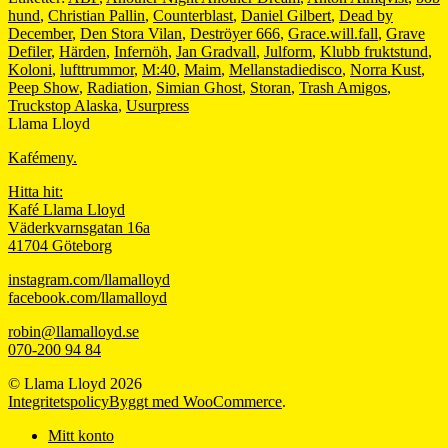
hund
,
Christian Pallin
,
Counterblast
,
Daniel Gilbert
,
Dead by
December
,
Den Stora Vilan
,
Deströyer 666
,
Grace.will.fall
,
Grave
Defiler
,
Härden
,
Infernöh
,
Jan Gradvall
,
Julform
,
Klubb fruktstund
,
Koloni
,
lufttrummor
,
M:40
,
Maim
,
Mellanstadiedisco
,
Norra Kust
,
Peep Show
,
Radiation
,
Simian Ghost
,
Storan
,
Trash Amigos
,
Truckstop Alaska
,
Usurpress
Llama Lloyd
Kafémeny.
Hitta hit:
Kafé Llama Lloyd
Väderkvarnsgatan 16a
41704 Göteborg
instagram.com/llamalloyd
facebook.com/llamalloyd
robin@llamalloyd.se
070-200 94 84
© Llama Lloyd 2026
Integritetspolicy
Byggt med WooCommerce
.
Mitt konto