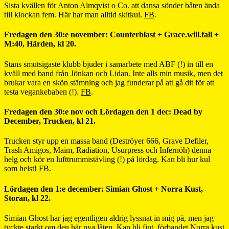
Sista kvällen för Anton Almqvist o Co. att dansa sönder båten ända
till klockan fem. Här har man alltid skitkul.
FB
.
Fredagen den 30:e november: Counterblast + Grace.will.fall +
M:40, Härden, kl 20.
Stans smutsigaste klubb bjuder i samarbete med ABF (!) in till en
kväll med band från Jönkan och Lidan. Inte alls min musik, men det
brukar vara en skön stämning och jag funderar på att gå dit för att
testa vegankebaben (!).
FB
.
Fredagen den 30:e nov och Lördagen den 1 dec: Dead by
December, Trucken, kl 21.
Trucken styr upp en massa band (Deströyer 666, Grave Defiler,
Trash Amigos, Maim, Radiation, Usurpress och Infernöh) denna
helg och kör en lufttrummistävling (!) på lördag. Kan bli hur kul
som helst!
FB
.
Lördagen den 1:e december: Simian Ghost + Norra Kust,
Storan, kl 22.
Simian Ghost har jag egentligen aldrig lyssnat in mig på, men jag
tyckte starkt om
den här nya låten
. Kan bli fint, förbandet Norra kust