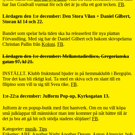
har Jan Gradvall vurmat för och det är ju ofta ett gott tecken.
FB
.
Lördagen den 1:e december: Den Stora Vilan + Daniel Gilbert,
Storan kl 14 och 22.
Bandet som spelar hela tiden ska ha releasefest för nya plattan
Förvandling. Med sig har de Daniel Gilbert och bakom skivspelarna
Christian Pallin från
Koloni
.
FB
.
Lördagen den 1:e december: Mellanstadiedisco, Gregorianska
gatan 97, kl 21.
INSTÄLLT. Klubb fruktstund bjuder in på hemmaklubb i Bergsjön.
Tror det kan bli riktigt kul. Ta med en skiva och en slant till en
filipino som vill ta sig till Svea rike.
FB
.
1:e-22:a december: Julform Pop-up, Kyrkogatan 13.
Julform är en popup-butik med fint hantverk. Om en nu vill köpa
små julklappar till människor man inte kommer på nåt bättre till är
det ju bra att gå hit och stödja stadens slöjdare!
FB
.
Kategorier:
musik
,
Tips
Etiketter:
ABF
,
Another Night Another Dream
,
Anton Almqvist
,
bob