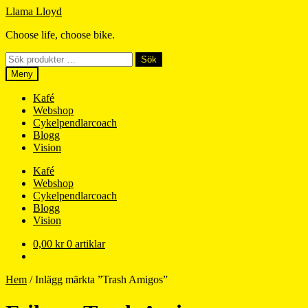
Hoppa
Hoppa
Llama Lloyd
till
till
Choose life, choose bike.
navigering
innehåll
Sök
Sök
efter:
Meny
Kafé
Webshop
Cykelpendlarcoach
Blogg
Vision
Kafé
Webshop
Cykelpendlarcoach
Blogg
Vision
0,00
kr
0 artiklar
Hem
/
Inlägg märkta ”Trash Amigos”