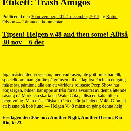
Etikett:
Trash Amigos
Publicerad den
30 november, 2012
1 december, 2012
av
Robin
Olsson
—
Lämna en kommentar
Tipsen! Helgen v.48 and then some! Alltså
30 nov – 6 dec
Inga måsten denna veckan, men vad fasen, lite gött finns här allt,
speciellt om man går lite på gränsen till det lagliga. Och än en gång
måste jag påminna alla om att världens roligaste Peep Show har
börjat igen, bilden här uppe är från första avsnittet av denna åttonde
säsong då Mark ska skaffa en Wake Cake, alltså en kaka till en
begravning. Man måste älska’t. Och det är ju helgen V.48. Glöm ej
att lyssna på bob hund —
Helgen V.48
minst en gång denna helg!
Fredagen den 30:e nov: Another Night, Another Dream, Rio
Rio, kl 23.