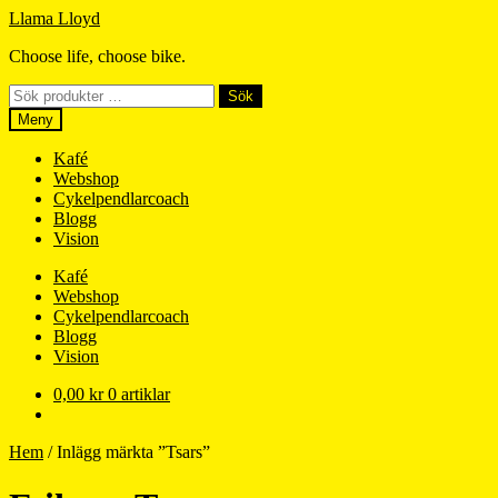
Hoppa
Hoppa
Llama Lloyd
till
till
Choose life, choose bike.
navigering
innehåll
Sök
Sök
efter:
Meny
Kafé
Webshop
Cykelpendlarcoach
Blogg
Vision
Kafé
Webshop
Cykelpendlarcoach
Blogg
Vision
0,00
kr
0 artiklar
Hem
/
Inlägg märkta ”Tsars”