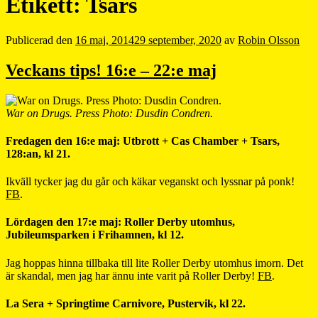
Etikett:
Tsars
Publicerad den
16 maj, 2014
29 september, 2020
av
Robin Olsson
Veckans tips! 16:e – 22:e maj
War on Drugs. Press Photo: Dusdin Condren.
Fredagen den 16:e maj: Utbrott + Cas Chamber + Tsars,
128:an, kl 21.
Ikväll tycker jag du går och käkar veganskt och lyssnar på ponk!
FB
.
Lördagen den 17:e maj: Roller Derby utomhus,
Jubileumsparken i Frihamnen, kl 12.
Jag hoppas hinna tillbaka till lite Roller Derby utomhus imorn. Det
är skandal, men jag har ännu inte varit på Roller Derby!
FB
.
La Sera + Springtime Carnivore, Pustervik, kl 22.