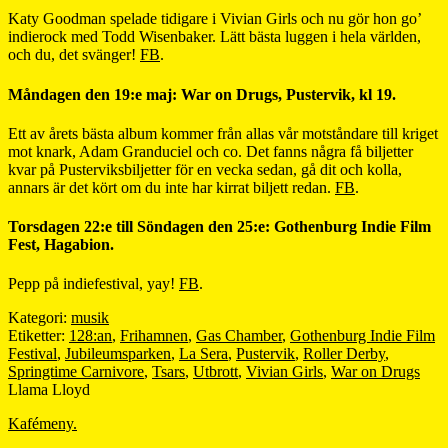
Katy Goodman spelade tidigare i Vivian Girls och nu gör hon go’
indierock med Todd Wisenbaker. Lätt bästa luggen i hela världen,
och du, det svänger!
FB
.
Måndagen den 19:e maj: War on Drugs, Pustervik, kl 19.
Ett av årets bästa album kommer från allas vår motståndare till kriget
mot knark, Adam Granduciel och co. Det fanns några få biljetter
kvar på Pusterviksbiljetter för en vecka sedan, gå dit och kolla,
annars är det kört om du inte har kirrat biljett redan.
FB
.
Torsdagen 22:e till Söndagen den 25:e: Gothenburg Indie Film
Fest, Hagabion.
Pepp på indiefestival, yay!
FB
.
Kategori:
musik
Etiketter:
128:an
,
Frihamnen
,
Gas Chamber
,
Gothenburg Indie Film
Festival
,
Jubileumsparken
,
La Sera
,
Pustervik
,
Roller Derby
,
Springtime Carnivore
,
Tsars
,
Utbrott
,
Vivian Girls
,
War on Drugs
Llama Lloyd
Kafémeny.