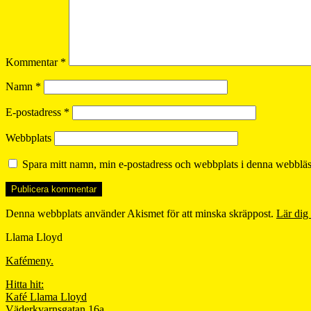
Kommentar
*
Namn
*
E-postadress
*
Webbplats
Spara mitt namn, min e-postadress och webbplats i denna webbläsa
Denna webbplats använder Akismet för att minska skräppost.
Lär dig
Llama Lloyd
Kafémeny.
Hitta hit:
Kafé Llama Lloyd
Väderkvarnsgatan 16a