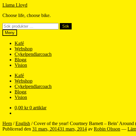
Hoppa
Hoppa
Llama Lloyd
till
till
Choose life, choose bike.
navigering
innehåll
Sök
Sök
efter:
Meny
Kafé
Webshop
Cykelpendlarcoach
Blogg
Vision
Kafé
Webshop
Cykelpendlarcoach
Blogg
Vision
0,00
kr
0 artiklar
Hem
/
English
/
Cover of the year! Courtney Barnett – Bein’ Around
Publicerad den
31 mars, 2014
31 mars, 2014
av
Robin Olsson
—
Läm