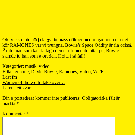
Ok, vi ska inte börja lägga in massa filmer med ungar, men när det
kör RAMONES var vi tvungna.
Bowie’s Space Oddity
är fin också.
Är det nån som kan få tag i den där filmen de tittar på, Bowie
stämde ju han som gjort den. Hojta i så fall!
Kategorier:
musik
,
video
Etiketter:
cute
,
David Bowie
,
Ramones
,
Video
,
WTF
Inläggsnavigering
Föregående
Last.fm
inlägg:
Nästa
Women of the world take over…
inlägg:
Lämna ett svar
Din e-postadress kommer inte publiceras.
Obligatoriska fält är
märkta
*
Kommentar
*