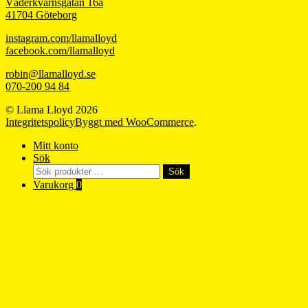
Väderkvarnsgatan 16a
41704 Göteborg
instagram.com/llamalloyd
facebook.com/llamalloyd
robin@llamalloyd.se
070-200 94 84
© Llama Lloyd 2026
Integritetspolicy
Byggt med WooCommerce
.
Mitt konto
Sök
Sök
Sök
efter:
Varukorg
0