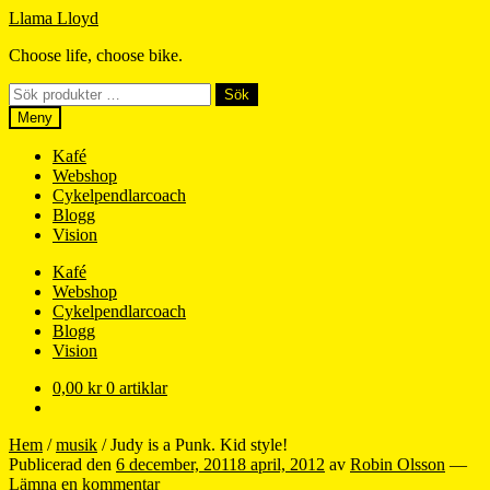
Hoppa
Hoppa
Llama Lloyd
till
till
Choose life, choose bike.
navigering
innehåll
Sök
Sök
efter:
Meny
Kafé
Webshop
Cykelpendlarcoach
Blogg
Vision
Kafé
Webshop
Cykelpendlarcoach
Blogg
Vision
0,00
kr
0 artiklar
Hem
/
musik
/
Judy is a Punk. Kid style!
Publicerad den
6 december, 2011
8 april, 2012
av
Robin Olsson
—
Lämna en kommentar