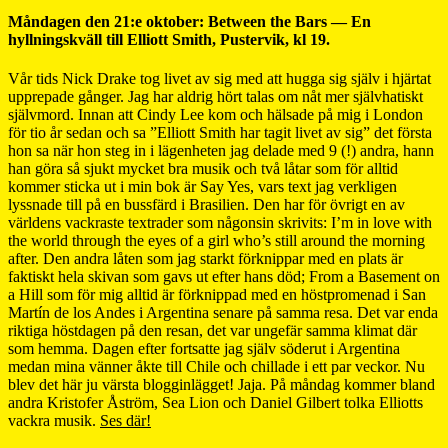
Måndagen den 21:e oktober: Between the Bars — En
hyllningskväll till Elliott Smith, Pustervik, kl 19.
Vår tids Nick Drake tog livet av sig med att hugga sig själv i hjärtat
upprepade gånger. Jag har aldrig hört talas om nåt mer självhatiskt
självmord. Innan att Cindy Lee kom och hälsade på mig i London
för tio år sedan och sa ”Elliott Smith har tagit livet av sig” det första
hon sa när hon steg in i lägenheten jag delade med 9 (!) andra, hann
han göra så sjukt mycket bra musik och två låtar som för alltid
kommer sticka ut i min bok är Say Yes, vars text jag verkligen
lyssnade till på en bussfärd i Brasilien. Den har för övrigt en av
världens vackraste textrader som någonsin skrivits: I’m in love with
the world through the eyes of a girl who’s still around the morning
after. Den andra låten som jag starkt förknippar med en plats är
faktiskt hela skivan som gavs ut efter hans död; From a Basement on
a Hill som för mig alltid är förknippad med en höstpromenad i San
Martín de los Andes i Argentina senare på samma resa. Det var enda
riktiga höstdagen på den resan, det var ungefär samma klimat där
som hemma. Dagen efter fortsatte jag själv söderut i Argentina
medan mina vänner åkte till Chile och chillade i ett par veckor. Nu
blev det här ju värsta blogginlägget! Jaja. På måndag kommer bland
andra Kristofer Åström, Sea Lion och Daniel Gilbert tolka Elliotts
vackra musik.
Ses där!