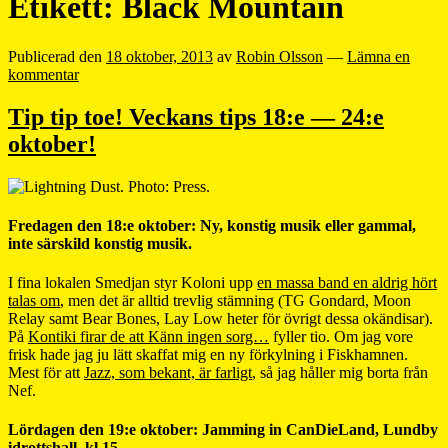
Etikett:
Black Mountain
Publicerad den
18 oktober, 2013
av
Robin Olsson
—
Lämna en
kommentar
Tip tip toe! Veckans tips 18:e — 24:e
oktober!
Fredagen den 18:e oktober: Ny, konstig musik eller gammal,
inte särskild konstig musik.
I fina lokalen Smedjan styr Koloni upp
en massa band en aldrig hört
talas om
, men det är alltid trevlig stämning (TG Gondard, Moon
Relay samt Bear Bones, Lay Low heter för övrigt dessa okändisar).
På
Kontiki firar de att Känn ingen sorg…
fyller tio. Om jag vore
frisk hade jag ju lätt skaffat mig en ny förkylning i Fiskhamnen.
Mest för att
Jazz, som bekant, är farligt
, så jag håller mig borta från
Nef.
Lördagen den 19:e oktober: Jamming in CanDieLand, Lundby
idrottshall, kl 15.