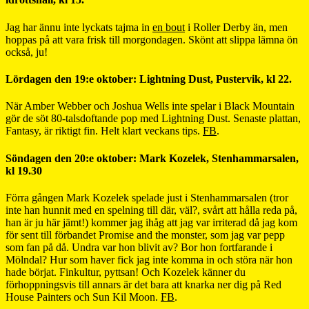
Jag har ännu inte lyckats tajma in
en bout
i Roller Derby än, men
hoppas på att vara frisk till morgondagen. Skönt att slippa lämna ön
också, ju!
Lördagen den 19:e oktober: Lightning Dust, Pustervik, kl 22.
När Amber Webber och Joshua Wells inte spelar i Black Mountain
gör de söt 80-talsdoftande pop med Lightning Dust. Senaste plattan,
Fantasy, är riktigt fin. Helt klart veckans tips.
FB
.
Söndagen den 20:e oktober: Mark Kozelek, Stenhammarsalen,
kl 19.30
Förra gången Mark Kozelek spelade just i Stenhammarsalen (tror
inte han hunnit med en spelning till där, väl?, svårt att hålla reda på,
han är ju här jämt!) kommer jag ihåg att jag var irriterad då jag kom
för sent till förbandet Promise and the monster, som jag var pepp
som fan på då. Undra var hon blivit av? Bor hon fortfarande i
Mölndal? Hur som haver fick jag inte komma in och störa när hon
hade börjat. Finkultur, pyttsan! Och Kozelek känner du
förhoppningsvis till annars är det bara att knarka ner dig på Red
House Painters och Sun Kil Moon.
FB
.