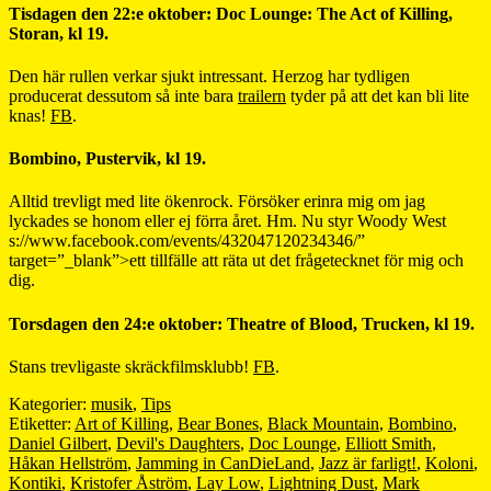
Tisdagen den 22:e oktober: Doc Lounge: The Act of Killing,
Storan, kl 19.
Den här rullen verkar sjukt intressant. Herzog har tydligen
producerat dessutom så inte bara
trailern
tyder på att det kan bli lite
knas!
FB
.
Bombino, Pustervik, kl 19.
Alltid trevligt med lite ökenrock. Försöker erinra mig om jag
lyckades se honom eller ej förra året. Hm. Nu styr Woody West
s://www.facebook.com/events/432047120234346/”
target=”_blank”>ett tillfälle att räta ut det frågetecknet för mig och
dig.
Torsdagen den 24:e oktober: Theatre of Blood, Trucken, kl 19.
Stans trevligaste skräckfilmsklubb!
FB
.
Kategorier:
musik
,
Tips
Etiketter:
Art of Killing
,
Bear Bones
,
Black Mountain
,
Bombino
,
Daniel Gilbert
,
Devil's Daughters
,
Doc Lounge
,
Elliott Smith
,
Håkan Hellström
,
Jamming in CanDieLand
,
Jazz är farligt!
,
Koloni
,
Kontiki
,
Kristofer Åström
,
Lay Low
,
Lightning Dust
,
Mark