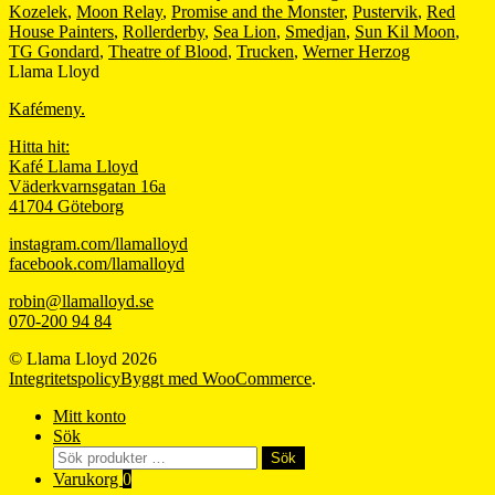
Kozelek
,
Moon Relay
,
Promise and the Monster
,
Pustervik
,
Red
House Painters
,
Rollerderby
,
Sea Lion
,
Smedjan
,
Sun Kil Moon
,
TG Gondard
,
Theatre of Blood
,
Trucken
,
Werner Herzog
Llama Lloyd
Kafémeny.
Hitta hit:
Kafé Llama Lloyd
Väderkvarnsgatan 16a
41704 Göteborg
instagram.com/llamalloyd
facebook.com/llamalloyd
robin@llamalloyd.se
070-200 94 84
© Llama Lloyd 2026
Integritetspolicy
Byggt med WooCommerce
.
Mitt konto
Sök
Sök
Sök
efter:
Varukorg
0