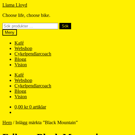
Hoppa
Hoppa
Llama Lloyd
till
till
Choose life, choose bike.
navigering
innehåll
Sök
Sök
efter:
Meny
Kafé
Webshop
Cykelpendlarcoach
Blogg
Vision
Kafé
Webshop
Cykelpendlarcoach
Blogg
Vision
0,00
kr
0 artiklar
Hem
/
Inlägg märkta ”Black Mountain”