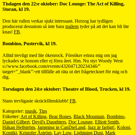
Tisdagen den 22:e oktober: Doc Lounge: The Act of Killing,
Storan, kl 19.
Den här rullen verkar sjukt intressant. Herzog har tydligen
producerat dessutom så inte bara
trailern
tyder på att det kan bli lite
knas!
FB
.
Bombino, Pustervik, kl 19.
Alltid trevligt med lite ökenrock. Försöker erinra mig om jag
lyckades se honom eller ej förra året. Hm. Nu styr Woody West
s://www.facebook.com/events/432047120234346/”
target=”_blank”>ett tillfälle att räta ut det frågetecknet för mig och
dig.
Torsdagen den 24:e oktober: Theatre of Blood, Trucken, kl 19.
Stans trevligaste skräckfilmsklubb!
FB
.
Kategorier:
musik
,
Tips
Etiketter:
Art of Killing
,
Bear Bones
,
Black Mountain
,
Bombino
,
Daniel Gilbert
,
Devil's Daughters
,
Doc Lounge
,
Elliott Smith
,
Håkan Hellström
,
Jamming in CanDieLand
,
Jazz är farligt!
,
Koloni
,
Kontiki
,
Kristofer Åström
,
Lay Low
,
Lightning Dust
,
Mark