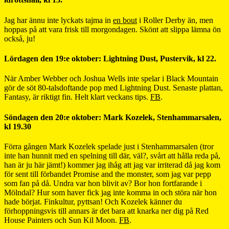
Jag har ännu inte lyckats tajma in
en bout
i Roller Derby än, men
hoppas på att vara frisk till morgondagen. Skönt att slippa lämna ön
också, ju!
Lördagen den 19:e oktober: Lightning Dust, Pustervik, kl 22.
När Amber Webber och Joshua Wells inte spelar i Black Mountain
gör de söt 80-talsdoftande pop med Lightning Dust. Senaste plattan,
Fantasy, är riktigt fin. Helt klart veckans tips.
FB
.
Söndagen den 20:e oktober: Mark Kozelek, Stenhammarsalen,
kl 19.30
Förra gången Mark Kozelek spelade just i Stenhammarsalen (tror
inte han hunnit med en spelning till där, väl?, svårt att hålla reda på,
han är ju här jämt!) kommer jag ihåg att jag var irriterad då jag kom
för sent till förbandet Promise and the monster, som jag var pepp
som fan på då. Undra var hon blivit av? Bor hon fortfarande i
Mölndal? Hur som haver fick jag inte komma in och störa när hon
hade börjat. Finkultur, pyttsan! Och Kozelek känner du
förhoppningsvis till annars är det bara att knarka ner dig på Red
House Painters och Sun Kil Moon.
FB
.