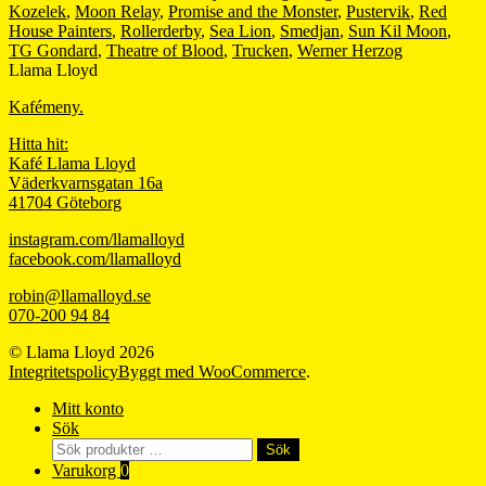
Kozelek
,
Moon Relay
,
Promise and the Monster
,
Pustervik
,
Red
House Painters
,
Rollerderby
,
Sea Lion
,
Smedjan
,
Sun Kil Moon
,
TG Gondard
,
Theatre of Blood
,
Trucken
,
Werner Herzog
Llama Lloyd
Kafémeny.
Hitta hit:
Kafé Llama Lloyd
Väderkvarnsgatan 16a
41704 Göteborg
instagram.com/llamalloyd
facebook.com/llamalloyd
robin@llamalloyd.se
070-200 94 84
© Llama Lloyd 2026
Integritetspolicy
Byggt med WooCommerce
.
Mitt konto
Sök
Sök
Sök
efter:
Varukorg
0