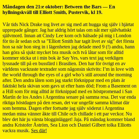
Måndagen den 21:e oktober: Between the Bars — En
hyllningskväll till Elliott Smith, Pustervik, kl 19.
Vår tids Nick Drake tog livet av sig med att hugga sig själv i hjärtat
upprepade gånger. Jag har aldrig hört talas om nåt mer självhatiskt
självmord. Innan att Cindy Lee kom och hälsade på mig i London
för tio år sedan och sa ”Elliott Smith har tagit livet av sig” det första
hon sa när hon steg in i lägenheten jag delade med 9 (!) andra, hann
han göra så sjukt mycket bra musik och två låtar som för alltid
kommer sticka ut i min bok är Say Yes, vars text jag verkligen
lyssnade till på en bussfärd i Brasilien. Den har för övrigt en av
världens vackraste textrader som någonsin skrivits: I’m in love with
the world through the eyes of a girl who’s still around the morning
after. Den andra låten som jag starkt förknippar med en plats är
faktiskt hela skivan som gavs ut efter hans död; From a Basement on
a Hill som för mig alltid är förknippad med en höstpromenad i San
Martín de los Andes i Argentina senare på samma resa. Det var enda
riktiga höstdagen på den resan, det var ungefär samma klimat där
som hemma. Dagen efter fortsatte jag själv söderut i Argentina
medan mina vänner åkte till Chile och chillade i ett par veckor. Nu
blev det här ju värsta blogginlägget! Jaja. På måndag kommer bland
andra Kristofer Åström, Sea Lion och Daniel Gilbert tolka Elliotts
vackra musik.
Ses där!