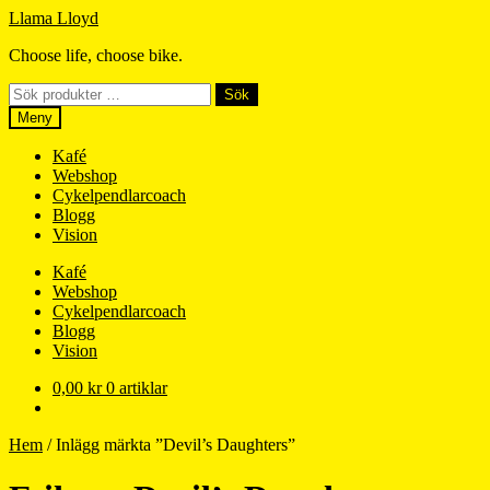
Hoppa
Hoppa
Llama Lloyd
till
till
Choose life, choose bike.
navigering
innehåll
Sök
Sök
efter:
Meny
Kafé
Webshop
Cykelpendlarcoach
Blogg
Vision
Kafé
Webshop
Cykelpendlarcoach
Blogg
Vision
0,00
kr
0 artiklar
Hem
/
Inlägg märkta ”Devil’s Daughters”