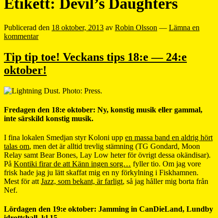
Etikett:
Devil’s Daughters
Publicerad den
18 oktober, 2013
av
Robin Olsson
—
Lämna en
kommentar
Tip tip toe! Veckans tips 18:e — 24:e
oktober!
Fredagen den 18:e oktober: Ny, konstig musik eller gammal,
inte särskild konstig musik.
I fina lokalen Smedjan styr Koloni upp
en massa band en aldrig hört
talas om
, men det är alltid trevlig stämning (TG Gondard, Moon
Relay samt Bear Bones, Lay Low heter för övrigt dessa okändisar).
På
Kontiki firar de att Känn ingen sorg…
fyller tio. Om jag vore
frisk hade jag ju lätt skaffat mig en ny förkylning i Fiskhamnen.
Mest för att
Jazz, som bekant, är farligt
, så jag håller mig borta från
Nef.
Lördagen den 19:e oktober: Jamming in CanDieLand, Lundby
idrottshall, kl 15.