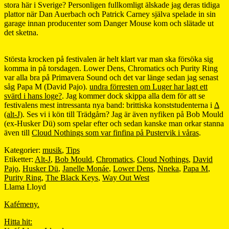
stora här i Sverige? Personligen fullkomligt älskade jag deras tidiga
plattor när Dan Auerbach och Patrick Carney själva spelade in sin
garage innan producenter som Danger Mouse kom och slätade ut
det sketna.
Största krocken på festivalen är helt klart var man ska försöka sig
komma in på torsdagen. Lower Dens, Chromatics och Purity Ring
var alla bra på Primavera Sound och det var länge sedan jag senast
såg Papa M (David Pajo).
undra förresten om Luger har lagt ett
svärd i hans loge?
. Jag kommer dock skippa alla dem för att se
festivalens mest intressanta nya band: brittiska konststudenterna i
Δ
(alt-J)
. Ses vi i kön till Trädgårn? Jag är även nyfiken på Bob Mould
(ex-Husker Dü) som spelar efter och sedan kanske man orkar stanna
även till
Cloud Nothings som var finfina på Pustervik i våras
.
Kategorier:
musik
,
Tips
Etiketter:
Alt-J
,
Bob Mould
,
Chromatics
,
Cloud Nothings
,
David
Pajo
,
Husker Dü
,
Janelle Monáe
,
Lower Dens
,
Nneka
,
Papa M
,
Purity Ring
,
The Black Keys
,
Way Out West
Llama Lloyd
Kafémeny.
Hitta hit: