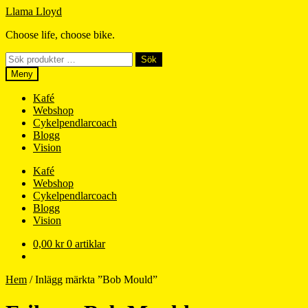
Hoppa
Hoppa
Llama Lloyd
till
till
Choose life, choose bike.
navigering
innehåll
Sök
Sök
efter:
Meny
Kafé
Webshop
Cykelpendlarcoach
Blogg
Vision
Kafé
Webshop
Cykelpendlarcoach
Blogg
Vision
0,00
kr
0 artiklar
Hem
/
Inlägg märkta ”Bob Mould”