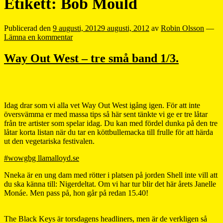
Etikett:
Bob Mould
Publicerad den
9 augusti, 2012
9 augusti, 2012
av
Robin Olsson
—
Lämna en kommentar
Way Out West – tre små band 1/3.
Idag drar som vi alla vet Way Out West igång igen. För att inte
översvämma er med massa tips så här sent tänkte vi ge er tre låtar
från tre artister som spelar idag. Du kan med fördel dunka på den tre
låtar korta listan när du tar en köttbullemacka till frulle för att härda
ut den vegetariska festivalen.
#wowgbg llamalloyd.se
Nneka är en ung dam med rötter i platsen på jorden Shell inte vill att
du ska känna till: Nigerdeltat. Om vi har tur blir det här årets Janelle
Monáe. Men pass på, hon går på redan 15.40!
The Black Keys är torsdagens headliners, men är de verkligen så