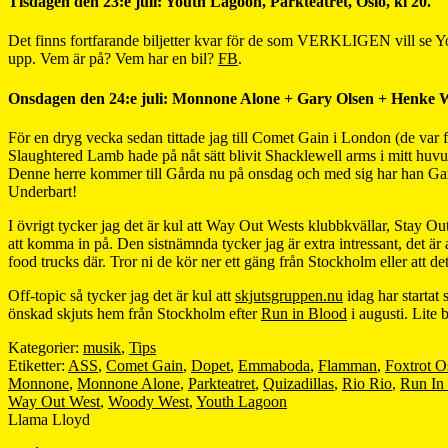
Tisdagen den 23:e juli: Youth Lagoon, Parkteatret, Oslo, kl 20.
Det finns fortfarande biljetter kvar för de som VERKLIGEN vill se Yo
upp. Vem är på? Vem har en bil?
FB
.
Onsdagen den 24:e juli: Monnone Alone + Gary Olsen + Henke Wer
För en dryg vecka sedan tittade jag till Comet Gain i London (de var fu
Slaughtered Lamb hade på nåt sätt blivit Shacklewell arms i mitt hu
Denne herre kommer till Gårda nu på onsdag och med sig har han Gary 
Underbart!
I övrigt tycker jag det är kul att Way Out Wests klubbkvällar, Stay Ou
att komma in på. Den sistnämnda tycker jag är extra intressant, det är
food trucks där. Tror ni de kör ner ett gäng från Stockholm eller att det
Off-topic så tycker jag det är kul att
skjutsgruppen.nu
idag har startat
önskad skjuts hem från Stockholm efter
Run in Blood
i augusti. Lite 
Kategorier:
musik
,
Tips
Etiketter:
ASS
,
Comet Gain
,
Dopet
,
Emmaboda
,
Flamman
,
Foxtrot O
Monnone
,
Monnone Alone
,
Parkteatret
,
Quizadillas
,
Rio Rio
,
Run In
Way Out West
,
Woody West
,
Youth Lagoon
Llama Lloyd