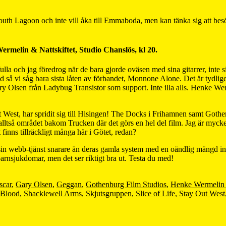
uth Lagoon och inte vill åka till Emmaboda, men kan tänka sig att besö
melin & Nattskiftet, Studio Chanslös, kl 20.
lla och jag föredrog när de bara gjorde oväsen med sina gitarrer, inte sin
vud så vi såg bara sista låten av förbandet, Monnone Alone. Det är ty
Olsen från Ladybug Transistor som support. Inte illa alls. Henke Werm
t West, har spridit sig till Hisingen! The Docks i Frihamnen samt Gothe
 alltså området bakom Trucken där det görs en hel del film. Jag är mycke
 finns tillräckligt många här i Götet, redan?
 sin webb-tjänst snarare än deras gamla system med en oändlig mängd i
barnsjukdomar, men det ser riktigt bra ut. Testa du med!
scar
,
Gary Olsen
,
Geggan
,
Gothenburg Film Studios
,
Henke Wermelin &
 Blood
,
Shacklewell Arms
,
Skjutsgruppen
,
Slice of Life
,
Stay Out West