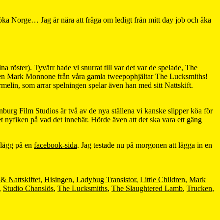
ka Norge… Jag är nära att fråga om ledigt från mitt day job och åka
a röster). Tyvärr hade vi snurrat till var det var de spelade, The
dligen Mark Monnone från våra gamla tweepophjältar The Lucksmiths!
elin, som arrar spelningen spelar även han med sitt Nattskift.
nburg Film Studios är två av de nya ställena vi kanske slipper köa för
t nyfiken på vad det innebär. Hörde även att det ska vara ett gäng
nlägg på en
facebook-sida
. Jag testade nu på morgonen att lägga in en
 Nattskiftet
,
Hisingen
,
Ladybug Transistor
,
Little Children
,
Mark
,
Studio Chanslös
,
The Lucksmiths
,
The Slaughtered Lamb
,
Trucken
,