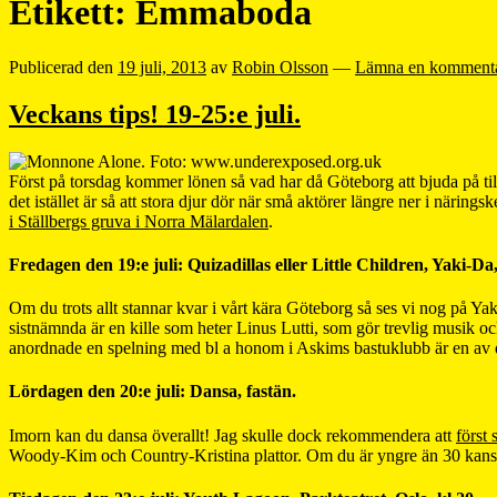
Etikett:
Emmaboda
Publicerad den
19 juli, 2013
av
Robin Olsson
—
Lämna en komment
Veckans tips! 19-25:e juli.
Först på torsdag kommer lönen så vad har då Göteborg att bjuda på til
det istället är så att stora djur dör när små aktörer längre ner i näri
i Ställbergs gruva i Norra Mälardalen
.
Fredagen den 19:e juli: Quizadillas eller Little Children, Yaki-Da,
Om du trots allt stannar kvar i vårt kära Göteborg så ses vi nog på Y
sistnämnda är en kille som heter Linus Lutti, som gör trevlig musik 
anordnade en spelning med bl a honom i Askims bastuklubb är en av de
Lördagen den 20:e juli: Dansa, fastän.
Imorn kan du dansa överallt! Jag skulle dock rekommendera att
först
Woody-Kim och Country-Kristina plattor. Om du är yngre än 30 kanske