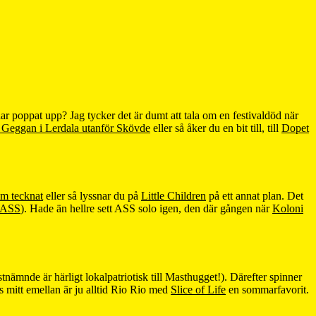
r poppat upp? Jag tycker det är dumt att tala om en festivaldöd när
n Geggan i Lerdala utanför Skövde
eller så åker du en bit till, till
Dopet
om tecknat
eller så lyssnar du på
Little Children
på ett annat plan. Det
ASS
). Hade än hellre sett ASS solo igen, den där gången när
Koloni
tnämnde är härligt lokalpatriotisk till Masthugget!). Därefter spinner
s mitt emellan är ju alltid Rio Rio med
Slice of Life
en sommarfavorit.