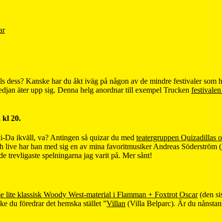
ar
ls dess? Kanske har du åkt iväg på någon av de mindre festivaler som ha
ngskedjan äter upp sig. Denna helg anordnar till exempel Trucken
festivale
 kl 20.
aki-Da ikväll, va? Antingen så quizar du med
teatergruppen Quizadillas 
och live har han med sig en av mina favoritmusiker Andreas Söderström (
 trevligaste spelningarna jag varit på. Mer sånt!
 se lite klassisk Woody West-material i Flamman + Foxtrot Oscar
(den sis
 du föredrar det hemska stället ”
Villan
(Villa Belparc). Är du nånstan