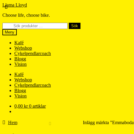
Hoppa
Hoppa
Llama Lloyd
till
till
Choose life, choose bike.
navigering
innehåll
Sök
Sök
efter:
Meny
Kafé
Webshop
Cykelpendlarcoach
Blogg
Vision
Kafé
Webshop
Cykelpendlarcoach
Blogg
Vision
0,00
kr
0 artiklar
Hem
Inlägg märkta ”Emmaboda