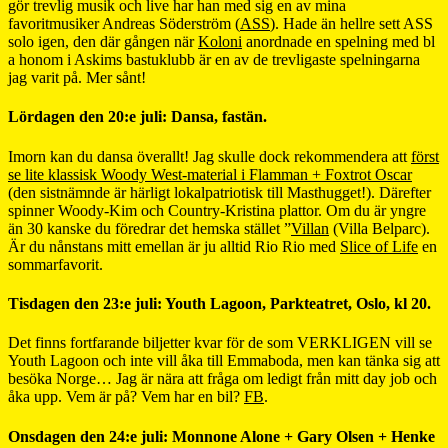
gör trevlig musik och live har han med sig en av mina
favoritmusiker Andreas Söderström (
ASS
). Hade än hellre sett ASS
solo igen, den där gången när
Koloni
anordnade en spelning med bl
a honom i Askims bastuklubb är en av de trevligaste spelningarna
jag varit på. Mer sånt!
Lördagen den 20:e juli: Dansa, fastän.
Imorn kan du dansa överallt! Jag skulle dock rekommendera att
först
se lite klassisk Woody West-material i Flamman + Foxtrot Oscar
(den sistnämnde är härligt lokalpatriotisk till Masthugget!). Därefter
spinner Woody-Kim och Country-Kristina plattor. Om du är yngre
än 30 kanske du föredrar det hemska stället ”
Villan
(Villa Belparc).
Är du nånstans mitt emellan är ju alltid Rio Rio med
Slice of Life
en
sommarfavorit.
Tisdagen den 23:e juli: Youth Lagoon, Parkteatret, Oslo, kl 20.
Det finns fortfarande biljetter kvar för de som VERKLIGEN vill se
Youth Lagoon och inte vill åka till Emmaboda, men kan tänka sig att
besöka Norge… Jag är nära att fråga om ledigt från mitt day job och
åka upp. Vem är på? Vem har en bil?
FB
.
Onsdagen den 24:e juli: Monnone Alone + Gary Olsen + Henke