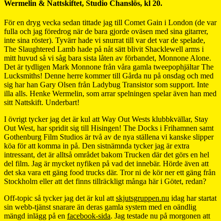
Wermelin & Nattskiftet, Studio Chanslös, kl 20.
För en dryg vecka sedan tittade jag till Comet Gain i London (de var
fulla och jag föredrog när de bara gjorde oväsen med sina gitarrer,
inte sina röster). Tyvärr hade vi snurrat till var det var de spelade,
The Slaughtered Lamb hade på nåt sätt blivit Shacklewell arms i
mitt huvud så vi såg bara sista låten av förbandet, Monnone Alone.
Det är tydligen Mark Monnone från våra gamla tweepophjältar The
Lucksmiths! Denne herre kommer till Gårda nu på onsdag och med
sig har han Gary Olsen från Ladybug Transistor som support. Inte
illa alls. Henke Wermelin, som arrar spelningen spelar även han med
sitt Nattskift. Underbart!
I övrigt tycker jag det är kul att Way Out Wests klubbkvällar, Stay
Out West, har spridit sig till Hisingen! The Docks i Frihamnen samt
Gothenburg Film Studios är två av de nya ställena vi kanske slipper
köa för att komma in på. Den sistnämnda tycker jag är extra
intressant, det är alltså området bakom Trucken där det görs en hel
del film. Jag är mycket nyfiken på vad det innebär. Hörde även att
det ska vara ett gäng food trucks där. Tror ni de kör ner ett gäng från
Stockholm eller att det finns tillräckligt många här i Götet, redan?
Off-topic så tycker jag det är kul att
skjutsgruppen.nu
idag har startat
sin webb-tjänst snarare än deras gamla system med en oändlig
mängd inlägg på en
facebook-sida
. Jag testade nu på morgonen att