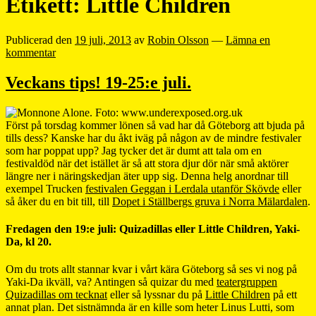
Etikett:
Little Children
Publicerad den
19 juli, 2013
av
Robin Olsson
—
Lämna en
kommentar
Veckans tips! 19-25:e juli.
Först på torsdag kommer lönen så vad har då Göteborg att bjuda på
tills dess? Kanske har du åkt iväg på någon av de mindre festivaler
som har poppat upp? Jag tycker det är dumt att tala om en
festivaldöd när det istället är så att stora djur dör när små aktörer
längre ner i näringskedjan äter upp sig. Denna helg anordnar till
exempel Trucken
festivalen Geggan i Lerdala utanför Skövde
eller
så åker du en bit till, till
Dopet i Ställbergs gruva i Norra Mälardalen
.
Fredagen den 19:e juli: Quizadillas eller Little Children, Yaki-
Da, kl 20.
Om du trots allt stannar kvar i vårt kära Göteborg så ses vi nog på
Yaki-Da ikväll, va? Antingen så quizar du med
teatergruppen
Quizadillas om tecknat
eller så lyssnar du på
Little Children
på ett
annat plan. Det sistnämnda är en kille som heter Linus Lutti, som