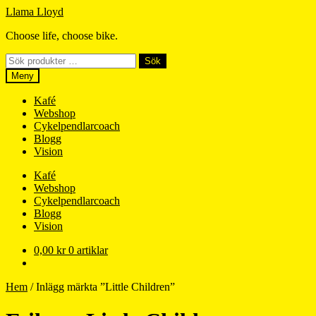
Hoppa
Hoppa
Llama Lloyd
till
till
Choose life, choose bike.
navigering
innehåll
Sök
Sök
efter:
Meny
Kafé
Webshop
Cykelpendlarcoach
Blogg
Vision
Kafé
Webshop
Cykelpendlarcoach
Blogg
Vision
0,00
kr
0 artiklar
Hem
/
Inlägg märkta ”Little Children”