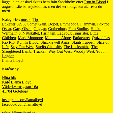
lägga in en önskad skjuts hem från Stockholm efter
Run in Blood
i
augusti. Lite barnsjukdomar, men det ser riktigt bra ut. Testa du
med!
Kategorier:
musik
,
Tips
Etiketter:
ASS
,
Comet Gain
,
Dopet
,
Emmaboda
,
Flamman
,
Foxtrot
Oscar
,
Gary Olsen
,
Geggan
,
Gothenburg Film Studios
,
Henke
Wermelin & Nattskiftet
,
Hisingen
,
Ladybug Transistor
,
Little
Children
,
Mark Monnone
,
Monnone Alone
,
Parkteatret
,
Quizadillas
,
Rio Rio
,
Run In Blood
,
Shacklewell Arms
,
Skjutsgruppen
,
Slice of
Life
,
Stay Out West
,
Studio Chanslös
,
The Lucksmiths
,
The
Slaughtered Lamb
,
Trucken
,
Way Out West
,
Woody West
,
Youth
Lagoon
Llama Lloyd
Kafémeny.
Hitta hit:
Kafé Llama Lloyd
Väderkvarnsgatan 16a
41704 Göteborg
instagram.com/llamalloyd
facebook.com/llamalloyd
robin@llamalloyd.se