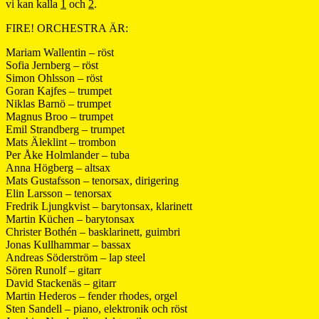
vi kan kalla
1
och
2
.
FIRE! ORCHESTRA ÄR:
Mariam Wallentin – röst
Sofia Jernberg – röst
Simon Ohlsson – röst
Goran Kajfes – trumpet
Niklas Barnö – trumpet
Magnus Broo – trumpet
Emil Strandberg – trumpet
Mats Äleklint – trombon
Per Åke Holmlander – tuba
Anna Högberg – altsax
Mats Gustafsson – tenorsax, dirigering
Elin Larsson – tenorsax
Fredrik Ljungkvist – barytonsax, klarinett
Martin Küchen – barytonsax
Christer Bothén – basklarinett, guimbri
Jonas Kullhammar – bassax
Andreas Söderström – lap steel
Sören Runolf – gitarr
David Stackenäs – gitarr
Martin Hederos – fender rhodes, orgel
Sten Sandell – piano, elektronik och röst