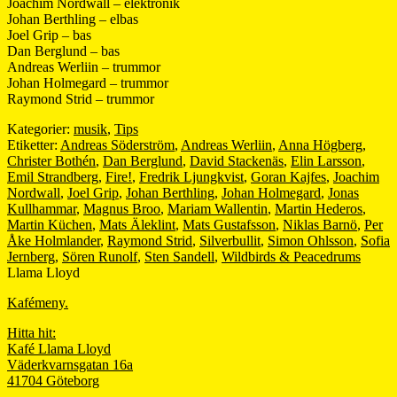
Joachim Nordwall – elektronik
Johan Berthling – elbas
Joel Grip – bas
Dan Berglund – bas
Andreas Werliin – trummor
Johan Holmegard – trummor
Raymond Strid – trummor
Kategorier:
musik
,
Tips
Etiketter:
Andreas Söderström
,
Andreas Werliin
,
Anna Högberg
,
Christer Bothén
,
Dan Berglund
,
David Stackenäs
,
Elin Larsson
,
Emil Strandberg
,
Fire!
,
Fredrik Ljungkvist
,
Goran Kajfes
,
Joachim
Nordwall
,
Joel Grip
,
Johan Berthling
,
Johan Holmegard
,
Jonas
Kullhammar
,
Magnus Broo
,
Mariam Wallentin
,
Martin Hederos
,
Martin Küchen
,
Mats Äleklint
,
Mats Gustafsson
,
Niklas Barnö
,
Per
Åke Holmlander
,
Raymond Strid
,
Silverbullit
,
Simon Ohlsson
,
Sofia
Jernberg
,
Sören Runolf
,
Sten Sandell
,
Wildbirds & Peacedrums
Llama Lloyd
Kafémeny.
Hitta hit:
Kafé Llama Lloyd
Väderkvarnsgatan 16a
41704 Göteborg