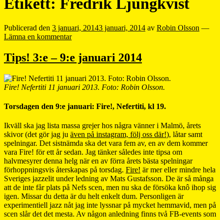
Etikett:
Fredrik Ljungkvist
Publicerad den
3 januari, 2014
3 januari, 2014
av
Robin Olsson
—
Lämna en kommentar
Tips! 3:e – 9:e januari 2014
Fire! Nefertiti 11 januari 2013. Foto: Robin Olsson.
Torsdagen den 9:e januari: Fire!, Nefertiti, kl 19.
Ikväll ska jag lista massa grejer hos några vänner i Malmö, årets
skivor (det gör jag ju
även på instagram, följ oss där!
), låtar samt
spelningar. Det sistnämda ska det vara fem av, en av dem kommer
vara Fire! för ett år sedan. Jag tänker således inte tipsa om
halvmesyrer denna helg när en av förra årets bästa spelningar
förhoppningsvis återskapas på torsdag.
Fire!
är mer eller mindre hela
Sveriges jazzelit under ledning av Mats Gustafsson. De är så många
att de inte får plats på Nefs scen, men nu ska de försöka knô ihop sig
igen. Missar du detta är du helt enkelt dum. Personligen är
experimentiell jazz nåt jag inte lyssnar på mycket hemmavid, men på
scen slår det det mesta. Av någon anledning finns två FB-events som