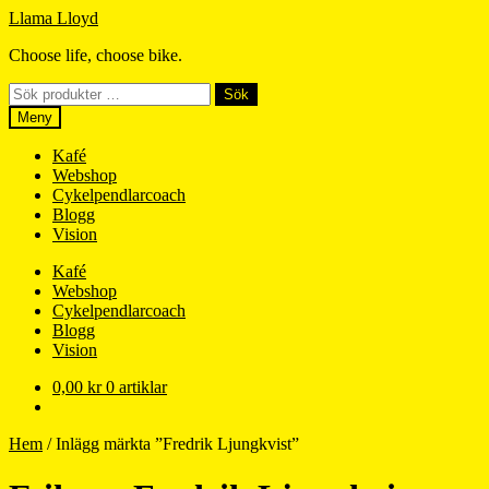
Hoppa
Hoppa
Llama Lloyd
till
till
Choose life, choose bike.
navigering
innehåll
Sök
Sök
efter:
Meny
Kafé
Webshop
Cykelpendlarcoach
Blogg
Vision
Kafé
Webshop
Cykelpendlarcoach
Blogg
Vision
0,00
kr
0 artiklar
Hem
/
Inlägg märkta ”Fredrik Ljungkvist”