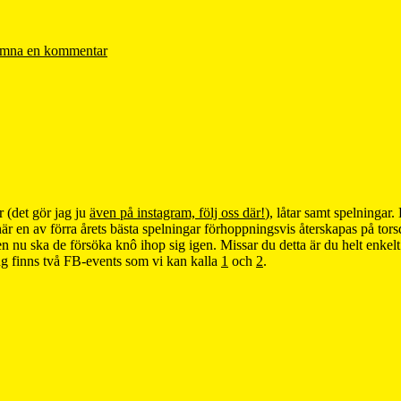
mna en kommentar
r (det gör jag ju
även på instagram, följ oss där!
), låtar samt spelningar
när en av förra årets bästa spelningar förhoppningsvis återskapas på tor
n nu ska de försöka knô ihop sig igen. Missar du detta är du helt enkelt 
g finns två FB-events som vi kan kalla
1
och
2
.