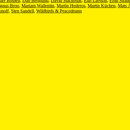
ster Bothén
,
Dan Berglund
,
David Stackenäs
,
Elin Larsson
,
Emil Stran
gnus Broo
,
Mariam Wallentin
,
Martin Hederos
,
Martin Küchen
,
Mats Ä
unolf
,
Sten Sandell
,
Wildbirds & Peacedrums