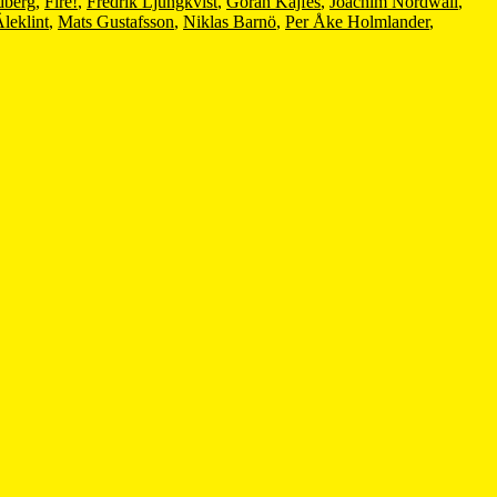
dberg
,
Fire!
,
Fredrik Ljungkvist
,
Goran Kajfes
,
Joachim Nordwall
,
leklint
,
Mats Gustafsson
,
Niklas Barnö
,
Per Åke Holmlander
,