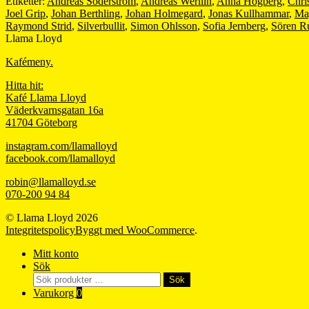
Etiketter:
Andreas Söderström
,
Andreas Werliin
,
Anna Högberg
,
Chri
Joel Grip
,
Johan Berthling
,
Johan Holmegard
,
Jonas Kullhammar
,
Ma
Raymond Strid
,
Silverbullit
,
Simon Ohlsson
,
Sofia Jernberg
,
Sören R
Llama Lloyd
Kafémeny.
Hitta hit:
Kafé Llama Lloyd
Väderkvarnsgatan 16a
41704 Göteborg
instagram.com/llamalloyd
facebook.com/llamalloyd
robin@llamalloyd.se
070-200 94 84
© Llama Lloyd 2026
Integritetspolicy
Byggt med WooCommerce
.
Mitt konto
Sök
Sök
Sök
efter:
Varukorg
0