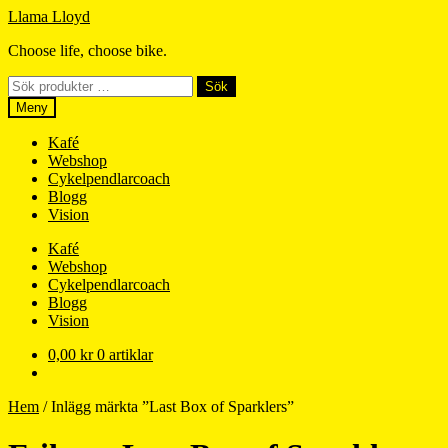
Hoppa
Hoppa
Llama Lloyd
till
till
Choose life, choose bike.
navigering
innehåll
Sök
Sök
efter:
Meny
Kafé
Webshop
Cykelpendlarcoach
Blogg
Vision
Kafé
Webshop
Cykelpendlarcoach
Blogg
Vision
0,00
kr
0 artiklar
Hem
/
Inlägg märkta ”Last Box of Sparklers”