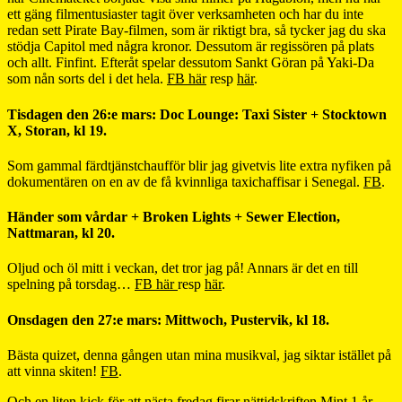
ett gäng filmentusiaster tagit över verksamheten och har du inte
redan sett Pirate Bay-filmen, som är riktigt bra, så tycker jag du ska
stödja Capitol med några kronor. Dessutom är regissören på plats
och allt. Finfint. Efteråt spelar dessutom Sankt Göran på Yaki-Da
som nån sorts del i det hela.
FB här
resp
här
.
Tisdagen den 26:e mars: Doc Lounge: Taxi Sister + Stocktown
X, Storan, kl 19.
Som gammal färdtjänstchaufför blir jag givetvis lite extra nyfiken på
dokumentären on en av de få kvinnliga taxichaffisar i Senegal.
FB
.
Händer som vårdar + Broken Lights + Sewer Election,
Nattmaran, kl 20.
Oljud och öl mitt i veckan, det tror jag på! Annars är det en till
spelning på torsdag…
FB här
resp
här
.
Onsdagen den 27:e mars: Mittwoch, Pustervik, kl 18.
Bästa quizet, denna gången utan mina musikval, jag siktar istället på
att vinna skiten!
FB
.
Och en liten kick för att nästa fredag firar nättidskriften
Mint
1 år