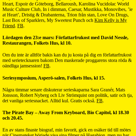
Heart, Espoir de Göteborg, Bellaroush, Karolina Vucidolac World
Music Culture Club, In i dimman, Caesar, Mustikka, Monovibes, ’ie
at Heart’, Dristig & Drabanterna, Trion från stan, Love On Drugs,
Last Box of Sparklers, My Sweetest Punch och
Kim Kelly is My
Friend
.
FB
.
Lördagen den 23:e mars: Författarfrukost med David Nessle,
Restaurangen, Folkets Hus, kl 10.
Om du inte är alltför bakis kan du ju kosta på dig en författarfrukost
med serietecknaren bakom Den maskerade proggarens stora röda &
oändliga jamsession!
FB
.
Seriesymposium, Asperö-salen, Folkets Hus, kl 15.
Några timmar senare diskuterar serieskaparna Sara Granér, Mats
Jonsson, Robert Nyberg och Liv Strömquist om politik, satir och tja,
det vanliga seriesnacket. Alltid kul. Gratis också.
FB
.
The Pirate Bay – Away From Keyboard, Bio Capitol, kl 18.30
och 20.45.
En av stans finaste biograf, min favorit, gick en osäker tid till mötes
när Cinemateket började visa sina filmer på Hagabion, men nu har