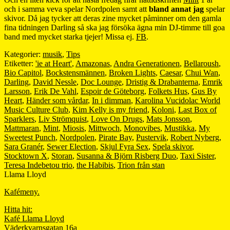
och i samma veva spelar Nordpolen samt att
bland annat jag
spelar
skivor. Då jag tycker att deras zine mycket påminner om den gamla
fina tidningen Darling så ska jag försöka ägna min DJ-timme till goa
band med mycket starka tjejer! Missa ej.
FB
.
Kategorier:
musik
,
Tips
Etiketter:
'ie at Heart'
,
Amazonas
,
Andra Generationen
,
Bellaroush
,
Bio Capitol
,
Bockstensmännen
,
Broken Lights
,
Caesar
,
Chui Wan
,
Darling
,
David Nessle
,
Doc Lounge
,
Dristig & Drabanterna
,
Emrik
Larsson
,
Erik De Vahl
,
Espoir de Göteborg
,
Folkets Hus
,
Gus By
Heart
,
Händer som vårdar
,
In i dimman
,
Karolina Vucidolac World
Music Culture Club
,
Kim Kelly is my friend
,
Koloni
,
Last Box of
Sparklers
,
Liv Strömquist
,
Love On Drugs
,
Mats Jonsson
,
Mattmaran
,
Mint
,
Miosis
,
Mittwoch
,
Monovibes
,
Mustikka
,
My
Sweetest Punch
,
Nordpolen
,
Pirate Bay
,
Pustervik
,
Robert Nyberg
,
Sara Granér
,
Sewer Election
,
Skjul Fyra Sex
,
Spela skivor
,
Stocktown X
,
Storan
,
Susanna & Björn Risberg Duo
,
Taxi Sister
,
Teresa Indebetou trio
,
the Habibis
,
Trion från stan
Llama Lloyd
Kafémeny.
Hitta hit:
Kafé Llama Lloyd
Väderkvarnsgatan 16a