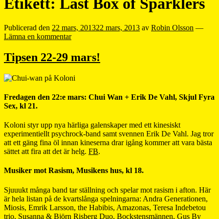
Etikett:
Last Box of Sparklers
Publicerad den
22 mars, 2013
22 mars, 2013
av
Robin Olsson
—
Lämna en kommentar
Tipsen 22-29 mars!
Fredagen den 22:e mars: Chui Wan + Erik De Vahl, Skjul Fyra
Sex, kl 21.
Koloni styr upp nya härliga galenskaper med ett kinesiskt
experimentiellt psychrock-band samt svennen Erik De Vahl. Jag tror
att ett gäng fina öl innan kineserna drar igång kommer att vara bästa
sättet att fira att det är helg.
FB
.
Musiker mot Rasism, Musikens hus, kl 18.
Sjuuukt många band tar ställning och spelar mot rasism i afton. Här
är hela listan på de kvartslånga spelningarna: Andra Generationen,
Miosis, Emrik Larsson, the Habibis, Amazonas, Teresa Indebetou
trio, Susanna & Björn Risberg Duo, Bockstensmännen, Gus By