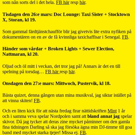
som nån sorts del i det hela.
FB här
resp
här
.
Tisdagen den 26:e mars: Doc Lounge: Taxi Sister + Stocktown
X, Storan, kl 19.
Som gammal färdtjänstchaufför blir jag givetvis lite extra nyfiken på
dokumentären on en av de få kvinnliga taxichaffisar i Senegal.
FB
.
Händer som vårdar + Broken Lights + Sewer Election,
Nattmaran, kl 20.
Oljud och öl mitt i veckan, det tror jag på! Annars är det en till
spelning på torsdag…
FB här
resp
här
.
Onsdagen den 27:e mars: Mittwoch, Pustervik, kl 18.
Bästa quizet, denna gången utan mina musikval, jag siktar istället på
att vinna skiten!
FB
.
Och en liten kick för att nästa fredag firar nättidskriften
Mint
1 år
och i samma veva spelar Nordpolen samt att
bland annat jag
spelar
skivor. Då jag tycker att deras zine mycket påminner om den gamla
fina tidningen Darling så ska jag försöka ägna min DJ-timme till goa
band med mycket starka tjejer! Missa ej.
FB
.