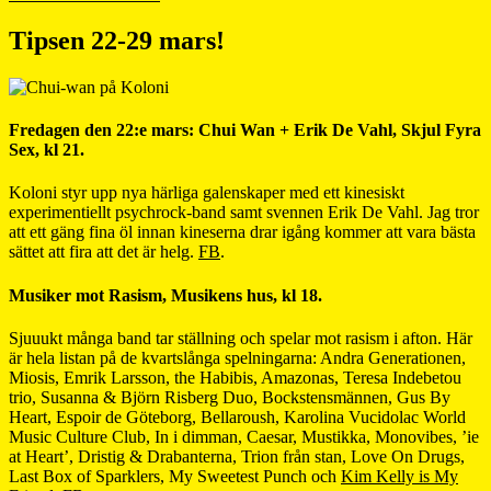
Tipsen 22-29 mars!
Fredagen den 22:e mars: Chui Wan + Erik De Vahl, Skjul Fyra
Sex, kl 21.
Koloni styr upp nya härliga galenskaper med ett kinesiskt
experimentiellt psychrock-band samt svennen Erik De Vahl. Jag tror
att ett gäng fina öl innan kineserna drar igång kommer att vara bästa
sättet att fira att det är helg.
FB
.
Musiker mot Rasism, Musikens hus, kl 18.
Sjuuukt många band tar ställning och spelar mot rasism i afton. Här
är hela listan på de kvartslånga spelningarna: Andra Generationen,
Miosis, Emrik Larsson, the Habibis, Amazonas, Teresa Indebetou
trio, Susanna & Björn Risberg Duo, Bockstensmännen, Gus By
Heart, Espoir de Göteborg, Bellaroush, Karolina Vucidolac World
Music Culture Club, In i dimman, Caesar, Mustikka, Monovibes, ’ie
at Heart’, Dristig & Drabanterna, Trion från stan, Love On Drugs,
Last Box of Sparklers, My Sweetest Punch och
Kim Kelly is My