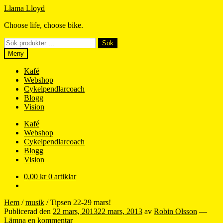
Hoppa
Hoppa
Llama Lloyd
till
till
Choose life, choose bike.
navigering
innehåll
Sök
Sök
efter:
Meny
Kafé
Webshop
Cykelpendlarcoach
Blogg
Vision
Kafé
Webshop
Cykelpendlarcoach
Blogg
Vision
0,00
kr
0 artiklar
Hem
/
musik
/
Tipsen 22-29 mars!
Publicerad den
22 mars, 2013
22 mars, 2013
av
Robin Olsson
—
Lämna en kommentar