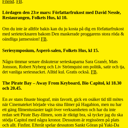
Friend
.
FB
.
Lördagen den 23:e mars: Författarfrukost med David Nessle,
Restaurangen, Folkets Hus, kl 10.
Om du inte är alltför bakis kan du ju kosta på dig en författarfrukost
med serietecknaren bakom Den maskerade proggarens stora röda &
oändliga jamsession!
FB
.
Seriesymposium, Asperö-salen, Folkets Hus, kl 15.
Några timmar senare diskuterar serieskaparna Sara Granér, Mats
Jonsson, Robert Nyberg och Liv Strömquist om politik, satir och tja,
det vanliga seriesnacket. Alltid kul. Gratis också.
FB
.
The Pirate Bay – Away From Keyboard, Bio Capitol, kl 18.30
och 20.45.
En av stans finaste biograf, min favorit, gick en osäker tid till mötes
när Cinemateket började visa sina filmer på Hagabion, men nu har
ett gäng filmentusiaster tagit över verksamheten och har du inte
redan sett Pirate Bay-filmen, som är riktigt bra, så tycker jag du ska
stödja Capitol med några kronor. Dessutom är regissören på plats
och allt. Finfint. Efteråt spelar dessutom Sankt Göran på Yaki-Da