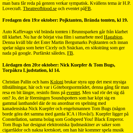
man bara får reda på genren verkar sympatisk. Kvällens tema är H.P.
Lovecraft.
Theatreofblood.se
och eventet på
FB
.
Fredagen den 19:e oktober: Pojktanten, Brända tomten, kl 19.
Auto Kaffevagn vid brända tomten i Brunnsparken går från klarhet
till klarhet. Nu har de börjat visa film i samarbete med
Hagabion
.
Denna kväll blir det Ester Martin Bergsmarks Pojktanten och innan
spelar några som heter Cicely och Snäckan, en söksträng som ger
nada på google. Purfärskt således.
FB
.
Lördagen den 20:e oktober: Nick Kuepfer & Tom Bugs,
Torpåkra Ljudstation, kl 14.
Christian Pallin och hans
Koloni
brukar styra upp det mest mysiga
tillställningar, här och var i Göteborgsormrådet, denna gång får man
resa en bit längre, resinfo finns på
eventet
. Men vad rör det sig då
om? Jo, det är föreningen Soundspotters som har köpt sig en
gammal lanthandel där de nu anordnar en spelning med
kanadensiska Nick Kuepfer och engelsmannen Tom Bugs (någon
borde göra det samma med gamla ICA i Hovås!). Kuepfer ligger på
Constellation, samma bolag som Godspeed You! Black Emperor.
Tom Bugs har designat elektroniska ljudmaskiner av saker som
cigarrlådor och nakna kretskort, om han här kommer spela musik