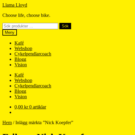
Hoppa
Hoppa
Llama Lloyd
till
till
Choose life, choose bike.
navigering
innehåll
Sök
Sök
efter:
Meny
Kafé
Webshop
Cykelpendlarcoach
Blogg
Vision
Kafé
Webshop
Cykelpendlarcoach
Blogg
Vision
0,00
kr
0 artiklar
Hem
/
Inlägg märkta ”Nick Koepfer”