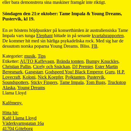
eller bara demonstrera sina maskiner framgår inte riktigt.
Söndagen den 21:e oktober: Tame Impala & Young Dreams,
Pustervik, kl 19.
En av höstens höjdpunkter på konserthimlen är australiensiska Tame
Impala vars tunga
Elephant
hittade in på senaste
kvartalsrapporten
.
De kommer hit med sin härliga psykadeliska rock. Med sig har de
dessutom norska poparna Young Dreams. Bliss.
FB
.
Kategorier:
musik
,
Tips
Etiketter:
AUTO Kaffevagn
,
Brända tomten
,
Bumpy Knuckles
,
Christian Pallin
,
Cicely och Snäckan
,
DJ Premier
,
Ester Martin
Bergsmark
,
Gangstarr
,
Godspeed You! Black Emperor
,
Guru
,
H.P.
Lovecraft
,
Koloni
,
Nick Koepfer
,
Pojktanten
,
Pustervik
,
Soundspotters
,
Sticky Fingers
,
Tame Impala
,
Tom Bugs
,
Truckstop
Alaska
,
Young Dreams
Llama Lloyd
Kafémeny.
Hitta hit:
Kafé Llama Lloyd
Väderkvarnsgatan 16a
41704 Göteborg