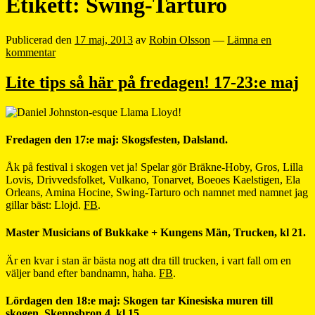
Etikett:
Swing-Tarturo
Publicerad den
17 maj, 2013
av
Robin Olsson
—
Lämna en
kommentar
Lite tips så här på fredagen! 17-23:e maj
Fredagen den 17:e maj: Skogsfesten, Dalsland.
Åk på festival i skogen vet ja! Spelar gör Bräkne-Hoby, Gros, Lilla
Lovis, Drivvedsfolket, Vulkano, Tonarvet, Boeoes Kaelstigen, Ela
Orleans, Amina Hocine, Swing-Tarturo och namnet med namnet jag
gillar bäst: Llojd.
FB
.
Master Musicians of Bukkake + Kungens Män, Trucken, kl 21.
Är en kvar i stan är bästa nog att dra till trucken, i vart fall om en
väljer band efter bandnamn, haha.
FB
.
Lördagen den 18:e maj: Skogen tar Kinesiska muren till
skogen, Skeppsbron 4, kl 15.