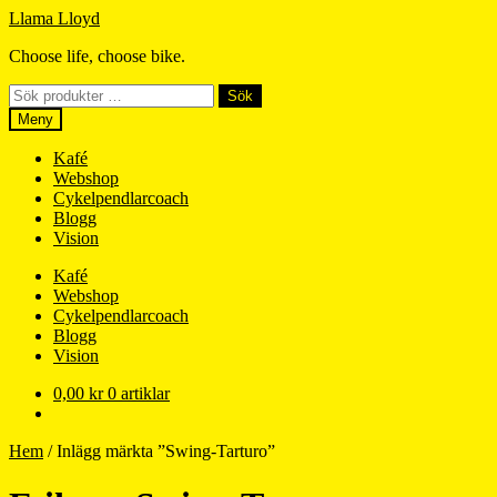
Hoppa
Hoppa
Llama Lloyd
till
till
Choose life, choose bike.
navigering
innehåll
Sök
Sök
efter:
Meny
Kafé
Webshop
Cykelpendlarcoach
Blogg
Vision
Kafé
Webshop
Cykelpendlarcoach
Blogg
Vision
0,00
kr
0 artiklar
Hem
/
Inlägg märkta ”Swing-Tarturo”