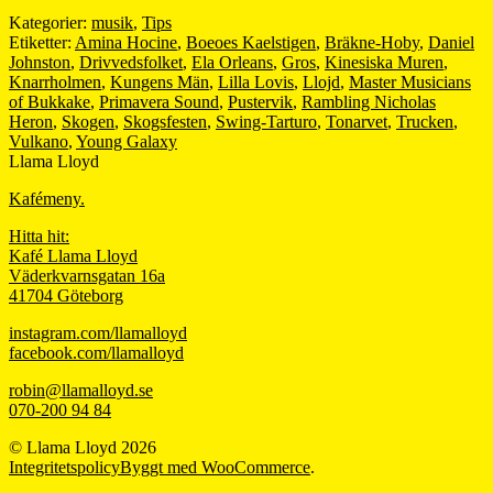
Kategorier:
musik
,
Tips
Etiketter:
Amina Hocine
,
Boeoes Kaelstigen
,
Bräkne-Hoby
,
Daniel
Johnston
,
Drivvedsfolket
,
Ela Orleans
,
Gros
,
Kinesiska Muren
,
Knarrholmen
,
Kungens Män
,
Lilla Lovis
,
Llojd
,
Master Musicians
of Bukkake
,
Primavera Sound
,
Pustervik
,
Rambling Nicholas
Heron
,
Skogen
,
Skogsfesten
,
Swing-Tarturo
,
Tonarvet
,
Trucken
,
Vulkano
,
Young Galaxy
Llama Lloyd
Kafémeny.
Hitta hit:
Kafé Llama Lloyd
Väderkvarnsgatan 16a
41704 Göteborg
instagram.com/llamalloyd
facebook.com/llamalloyd
robin@llamalloyd.se
070-200 94 84
© Llama Lloyd 2026
Integritetspolicy
Byggt med WooCommerce
.