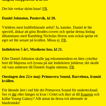
Det här verkar skönt knas!
FB
.
Daniel Johnston, Pustervik, kl 20.
Världens mest kultförklarade artist? Ja, kanske. Daniel är lite
speciell, älskar att göra Beatles-covers och spelar denna lördag
tillsammans med Rambling Nicholas Heron som också spelar ett
eget set lite senare på kvällen. Missa ej.
FB
.
Indiekören 5 år!, Musikens hus, kl 21.
Efter Daniel Johnston skulle jag rekommendera en liten cykeltur
bort till Majorna och lyssna på när Indiekören jubilerar, det skulle
väl vara antitesen till Daniels fragila stämma.
FB
.
Onsdagen den 22:e maj: Primavera Sound, Barcelona, framåt
kvällen.
För åttonde året i rad blir det Primavera Sound för undertecknad.
Ses vi
där
eller hänger ni kvar i Götet och åker ut till
Knarren
och
kollar Young Galaxy? Allt annat än dessa två alternativ är
blasfemiskt!