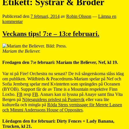
Etikett:
Systrar & Bröder
Publicerad den
7 februari, 2014
av
Robin Olsson
—
Lämna en
kommentar
Veckans tips! 7:e – 13:e februari.
Mariam the Believer.
Fredagen den 7:e februari: Mariam the Believer, Nef, kl 19.
Var ni på Fire! Orchestra nu senast? De två sångerskorna slåss idag
om publiken. Wildbirds & Peacedrums-Mariam spelar på Nef och
Sofia Jernberg spelar med Kvintetten som sprängdes på Oceanen
(BYOB). Support får de av Time is a Mountain respektive Finn
Loxbo.
FB
resp
FB
. Annars kan ni lyssna på Anaye samt fina Vita
Bergen på
Nöjesguidens prisfest på Pustervik
eller vara lite
kulturella och mingla på
Röda Stens vernissage för Merete Lassen
och Mimmi Anderssons House of Opposites
.
Lördagen den 8:e februari: Dirty Fences + Lady Banana,
Trucken, kl 21.