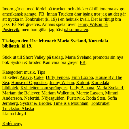
Imorn går en med fördel på trucken och dricker öl till tonerna av go
amerikansk garage.
FB
. Innan Trucken drar igång tror jag att det går
att trycka in
Tonbruket
(kl 19) i en hektisk kväll. Det är riktigt bra
jazz. På Nef givetvis. Annars spelar även
Jenny Wilson på
Pustervik
, men hon gillar jag bäst
på sommaren
.
Tisdagen den 11:e februari: Maria Sveland, Kortedala
bibliotek, kl 19.
Stick ut till Short Valley på tisdag. Maria Sveland promotar sin nya
bok Systrar & bröder. Kan vara bra grejer.
FB
.
Kategorier:
musik
,
Tips
Etiketter:
Anaye
,
Cake
,
Dirty Fences
,
Finn Loxbo
,
House By The
Sea
,
House of Opposites
,
Jenny Wilson
,
Koloni
,
Kortedala
bibliotek
,
Kvintetten som sprängdes
,
Lady Banana
,
Maria Sveland
,
Mariam the Believer
,
Mariam Wallentin
,
Merete Lassen
,
Mimmi
Andersson
,
Nefertiti
,
Nöjesguiden
,
Pustervik
,
Röda Sten
,
Sofia
Jernberg
,
Systrar & Bröder
,
Time is a Mountain
,
Tonbruket
,
Truckstop Alaska
Llama Lloyd
Kafémeny.