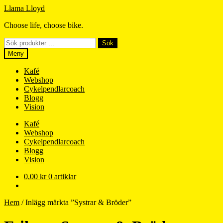
Hoppa
Hoppa
Llama Lloyd
till
till
Choose life, choose bike.
navigering
innehåll
Sök
Sök
efter:
Meny
Kafé
Webshop
Cykelpendlarcoach
Blogg
Vision
Kafé
Webshop
Cykelpendlarcoach
Blogg
Vision
0,00
kr
0 artiklar
Hem
/
Inlägg märkta ”Systrar & Bröder”